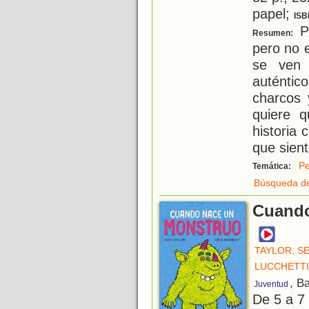
papel;
ISB
P
Resumen:
pero no 
se ven 
auténtic
charcos 
quiere 
historia 
que sien
Pe
Temática:
Búsqueda de
Cuando
TAYLOR, S
LUCCHETTI
, B
Juventud
De 5 a 7