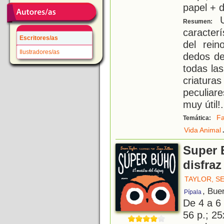
papel + d
U
Resumen:
caracter
Escritores/as
del rein
Ilustradores/as
dedos de
todas la
criatur
peculiar
muy útil!
.
F
Temática:
Vida Animal
Super 
disfraz
TAYLOR, S
, Bue
Pípala
De 4 a 6
56 p.; 25