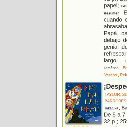
papel;
ISB
E
Resumen:
cuando e
abrasab
Papá os
debajo d
genial id
refresca
largo
...
B
Temática:
,
Verano
Rel
¡Despe
TAYLOR, S
BARROBÉS 
, B
Takatuka
De 5 a 7
32 p.; 25