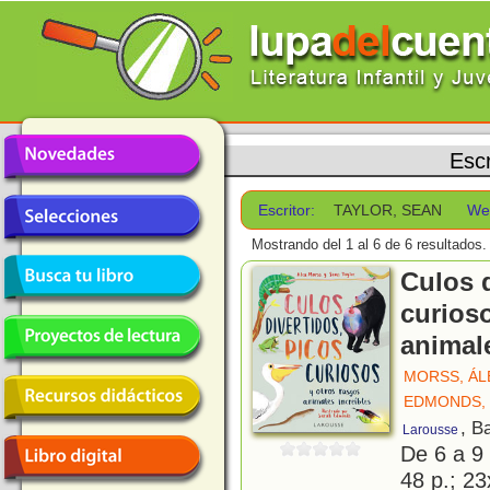
Escr
Escritor:
TAYLOR, SEAN
We
Mostrando del 1 al 6 de 6 resultados.
Culos d
curios
animale
MORSS, ÁL
EDMONDS,
, B
Larousse
De 6 a 9
48 p.; 23