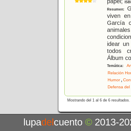
papel;
ISB
Ga
Resumen:
viven en
García 
animale
condici
idear un
todos cr
Álbum co
An
Temática:
Relación Ho
,
Humor
Con
Defensa del
Mostrando del 1 al 6 de 6 resultados.
lupa
del
cuento
©
2013-20