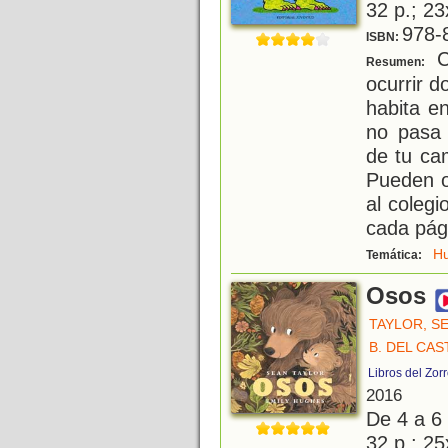
32 p.; 23
978-
ISBN:
C
Resumen:
ocurrir 
habita e
no pasa 
de tu ca
Pueden o
al colegi
cada pág
H
Temática:
Osos
TAYLOR, S
B. DEL CAS
Libros del Zor
2016
De 4 a 6
32 p.; 25