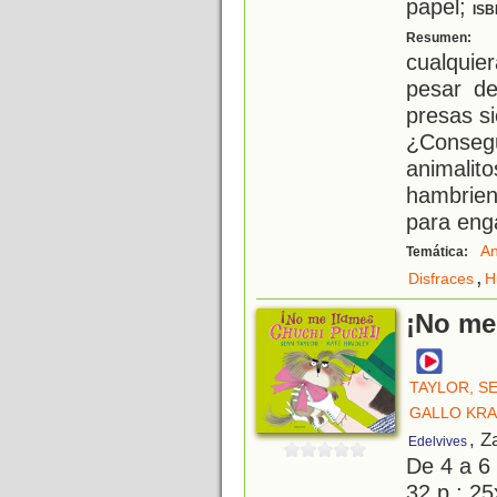
papel;
ISB
S
Resumen:
cualquie
pesar de
presas s
¿Conseg
animalit
hambrien
para eng
An
Temática:
,
Disfraces
H
¡No me
TAYLOR, S
GALLO KRA
, Z
Edelvives
De 4 a 6
32 p.; 25