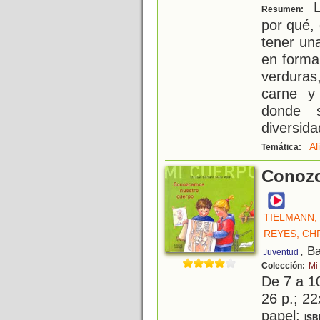
L
Resumen:
por qué,
tener una
en forma
verduras
carne y
donde 
diversida
Al
Temática:
Conozc
TIELMANN,
REYES, CH
, B
Juventud
Colección:
Mi
De 7 a 1
26 p.; 22
papel;
ISB