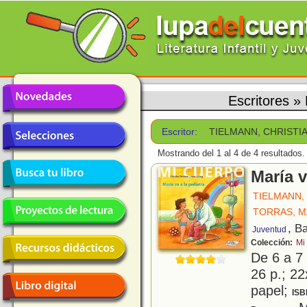
Escritores
»
Escritor:
TIELMANN, CHRISTI
Mostrando del 1 al 4 de 4 resultados.
María v
TIELMANN,
TORRAS, M
, B
Juventud
Colección:
Mi
De 6 a 7
26 p.; 22
papel;
ISB