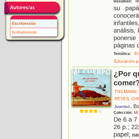
Ma
Resumen:
su papá
conocer
infantil
Escritores/as
análisis
Ilustradores/as
ponerse 
páginas 
E
Temática:
Educación p
¿Por q
comer
TIELMANN,
REYES, CH
, B
Juventud
Colección:
Mi
De 6 a 7
26 p.; 22
papel;
ISB