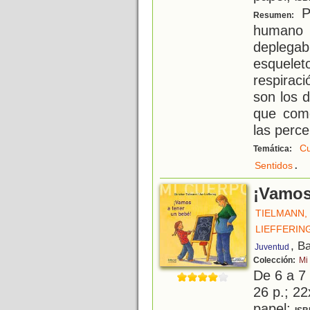
Pa
Resumen:
humano 
depleg
esquele
respirac
son los 
que com
las perc
C
Temática:
.
Sentidos
¡Vamos
TIELMANN,
LIEFFERING
, B
Juventud
Colección:
Mi
De 6 a 7
26 p.; 22
papel;