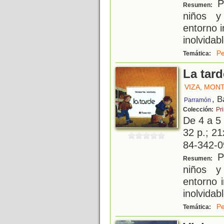
Pe
Resumen:
niños y
entorno 
inolvidabl
Pe
Temática:
La tard
VIZA, MON
, B
Parramón
Colección:
Pr
De 4 a 5
32 p.; 21
84-342-0
Pe
Resumen:
niños y
entorno 
inolvidabl
Pe
Temática: