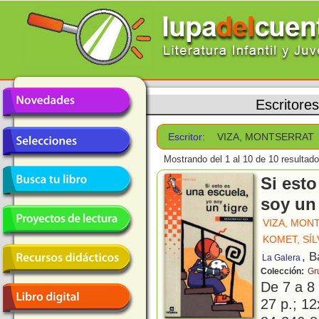
Escritores
Escritor:
VIZA, MONTSERRAT
Mostrando del 1 al 10 de 10 resultado
Si esto
soy un 
VIZA, MON
KOMET, SÍL
, B
La Galera
Colección:
Gr
De 7 a 8
27 p.; 12