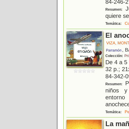
84-246-2
J
Resumen:
quiere s
Co
Temática:
El ano
VIZA, MON
, B
Parramón
Colección:
Pr
De 4 a 5
32 p.; 21
84-342-0
Pe
Resumen:
niños y
entorno
anochecer
Pe
Temática:
La ma