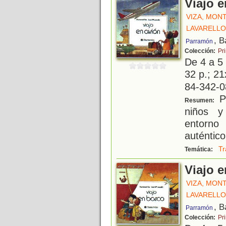
Viajo e
VIZA, MON
LAVARELLO
, B
Parramón
Colección:
Pr
De 4 a 5
32 p.; 21
84-342-0
Pe
Resumen:
niños y
entorno
auténtico
Tr
Temática:
Viajo 
VIZA, MON
LAVARELLO
, B
Parramón
Colección:
Pr