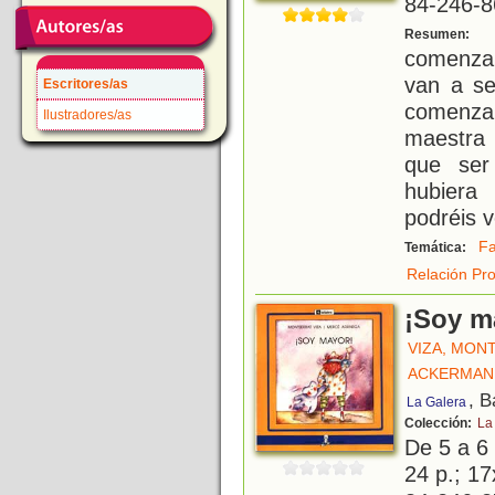
84-246-8
C
Resumen:
comenzar
van a se
Escritores/as
comenzar
Ilustradores/as
maestra 
que ser
hubiera
podréis v
Fa
Temática:
Relación Pr
¡Soy m
VIZA, MON
ACKERMANN
, B
La Galera
Colección:
La
De 5 a 6
24 p.; 17