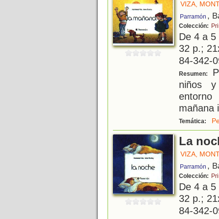
VIZA, MON
, B
Parramón
Colección:
Pr
De 4 a 5
32 p.; 21
84-342-0
Pe
Resumen:
niños y
entorno
mañana i
Pe
Temática:
La noc
VIZA, MON
, B
Parramón
Colección:
Pr
De 4 a 5
32 p.; 21
84-342-0