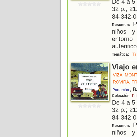
De 4 a 5
32 p.; 21
84-342-0
Pe
Resumen:
niños y
entorno
auténtico
Tr
Temática:
Viajo 
VIZA, MON
ROVIRA, F
, B
Parramón
Colección:
Pr
De 4 a 5
32 p.; 21
84-342-0
Pe
Resumen:
niños y