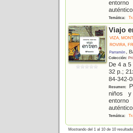
entorno
auténtico
Tr
Temática:
Viajo e
VIZA, MON
ROVIRA, F
, B
Parramón
Colección:
Pr
De 4 a 5
32 p.; 21
84-342-0
Pe
Resumen:
niños y
entorno
auténtico
Tr
Temática:
Mostrando del 1 al 10 de 10 resultado