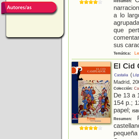
Resumen:
narracio
a lo lar
agrupada
que per
comentar
sus caract
L
Temática:
El Cid
(
Castalia
Lóp
Madrid, 20
Colección:
Ca
De 13 a 
154 p.; 1
papel;
ISB
R
Resumen:
castell
pequeña 