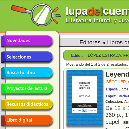
Editores
»
Libros
Editor:
LÓPEZ ESTRADA, F
Mostrando del 1 al 2 de 2 resultados.
Leyen
BÉCQUER,
Espasa Libros
López García-
Colección:
Au
De 12 a 
360 p.; 1
papel;
ISB
Co