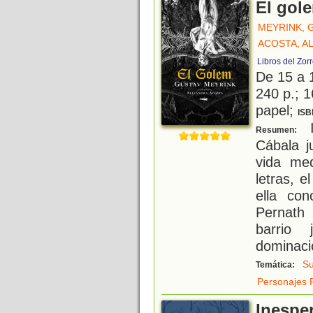
El gol
MEYRINK, 
ACOSTA, A
Libros del Zor
De 15 a 
240 p.; 1
papel;
ISB
I
Resumen:
Cábala ju
vida me
letras, 
ella co
Pernath 
barrio
dominaci
S
Temática:
Personajes 
Inesper