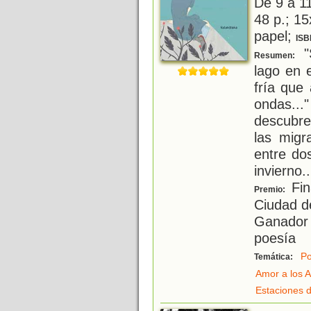
De 9 a 1
48 p.; 15
papel;
ISB
"
Resumen:
lago en 
fría que
ondas...
descubre
las migr
entre dos
invierno
..
Fin
Premio:
Ciudad de
Ganador 
poesía
Po
Temática:
Amor a los 
Estaciones d