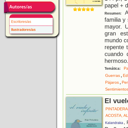
papel + d
Ay
Resumen:
familia y
Escritores/as
mayor. 
Ilustradores/as
gran es
mundo co
repente 
cuando d
hermoso
Pa
Temática:
,
Guerras
Ed
,
Pájaros
Per
Sentimiento
El vuel
PINTADERA
ACOSTA, A
,
Kalandraka