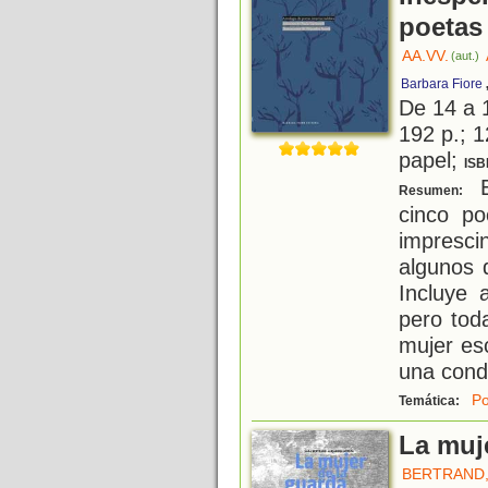
poetas
AA.VV.
(aut.)
Barbara Fiore
De 14 a 
192 p.; 1
papel;
ISB
E
Resumen:
cinco po
impresc
algunos 
Incluye 
pero tod
mujer esc
una cond
Po
Temática:
La muj
BERTRAND,