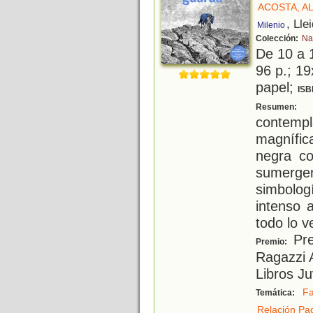
ACOSTA, A
, Lle
Milenio
Colección:
Na
De 10 a 
96 p.; 19
papel;
ISB
A
Resumen:
contemp
magnífica
negra c
sumerg
simbolog
intenso 
todo lo v
Pre
Premio:
Ragazzi 
Libros Ju
Fa
Temática:
Relación Pad