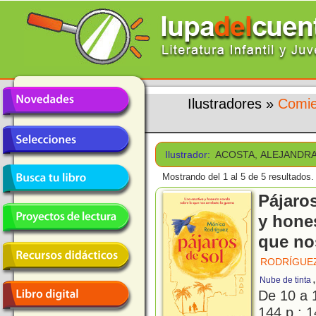
Ilustradores
»
Comie
Ilustrador:
ACOSTA, ALEJANDR
Mostrando del 1 al 5 de 5 resultados.
Pájaros
y hone
que nos
RODRÍGUEZ
Nube de tinta
De 10 a 
144 p.; 1