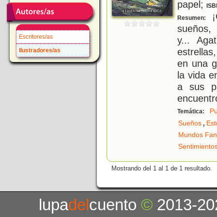
papel;
ISB
¡
Resumen:
sueños, 
Escritores/as
y... Ag
estrella
Ilustradores/as
en una g
la vida 
a sus p
encuentr
Pu
Temática:
,
Sueños
Est
Mundos Fant
Sentimiento
Mostrando del 1 al 1 de 1 resultado.
lupa
del
cuento
©
2013-20