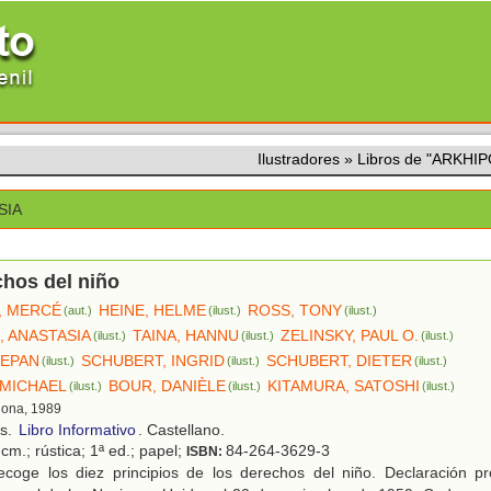
Ilustradores
»
Libros de "ARKHI
SIA
hos del niño
, MERCÉ
HEINE, HELME
ROSS, TONY
(aut.)
(ilust.)
(ilust.)
, ANASTASIA
TAINA, HANNU
ZELINSKY, PAUL O.
(ilust.)
(ilust.)
(ilust.)
TEPAN
SCHUBERT, INGRID
SCHUBERT, DIETER
(ilust.)
(ilust.)
(ilust.)
MICHAEL
BOUR, DANIÈLE
KITAMURA, SATOSHI
(ilust.)
(ilust.)
(ilust.)
lona, 1989
os.
Libro Informativo
. Castellano.
cm.; rústica; 1ª ed.; papel;
84-264-3629-3
ISBN:
coge los diez principios de los derechos del niño. Declaración p