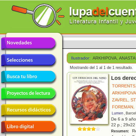
Ilustrador:
ARKHIPOVA, ANASTA
Mostrando del 1 al 1 de 1 resultado.
Los derec
TORRENTS
ARKHIPOVA
ZAVREL, S
FOREMAN, 
Lumen
, Barce
De 6 a 9 añ
22 p.; 29x22 
Re
Resumen: