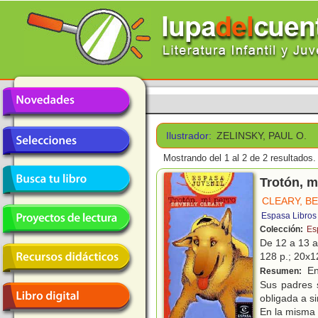
Ilustrador:
ZELINSKY, PAUL O.
Mostrando del 1 al 2 de 2 resultados.
Trotón, m
CLEARY, B
Espasa Libros
Colección:
Es
De 12 a 13 
128 p.; 20x12
En
Resumen:
Sus padres 
obligada a s
En la misma 