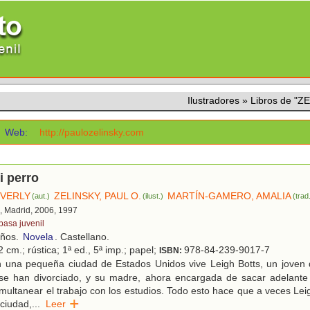
Ilustradores
»
Libros de "Z
Web:
http://paulozelinsky.com
i perro
EVERLY
ZELINSKY, PAUL O.
MARTÍN-GAMERO, AMALIA
(aut.)
(ilust.)
(trad
, Madrid, 2006, 1997
pasa juvenil
años.
Novela
. Castellano.
 cm.; rústica; 1ª ed., 5ª imp.; papel;
978-84-239-9017-7
ISBN:
 una pequeña ciudad de Estados Unidos vive Leigh Botts, un joven 
se han divorciado, y su madre, ahora encargada de sacar adelante l
imultanear el trabajo con los estudios. Todo esto hace que a veces Leig
ciudad,
...
Leer