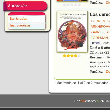
Di
Temática:
Los derec
Escritores/as
TORRENTS
Ilustradores/as
ARKHIPOVA
ZAVREL, S
FOREMAN, 
Lumen
, Barce
De 6 a 9 añ
22 p.; 29x22 
Re
Resumen:
Asamblea Ge
está entraña
De
Temática:
Mostrando del 1 al 2 de 2 resultados.
lupa
del
cuento
©
2013-