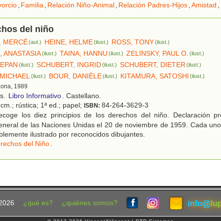
vorcio
,
Familia
,
Relación Niño-Animal
,
Relación Padres-Hijos
,
Amistad
,
hos del niño
, MERCÉ
HEINE, HELME
ROSS, TONY
(aut.)
(ilust.)
(ilust.)
, ANASTASIA
TAINA, HANNU
ZELINSKY, PAUL O.
(ilust.)
(ilust.)
(ilust.)
TEPAN
SCHUBERT, INGRID
SCHUBERT, DIETER
(ilust.)
(ilust.)
(ilust.)
MICHAEL
BOUR, DANIÈLE
KITAMURA, SATOSHI
(ilust.)
(ilust.)
(ilust.)
lona, 1989
os.
Libro Informativo
. Castellano.
cm.; rústica; 1ª ed.; papel;
84-264-3629-3
ISBN:
coge los diez principios de los derechos del niño. Declaración p
neral de las Naciones Unidas el 20 de noviembre de 1959. Cada uno
blemente ilustrado por reconocidos dibujantes.
rechos del Niño
.
2026
¿qué es?
¿quiénes somos?