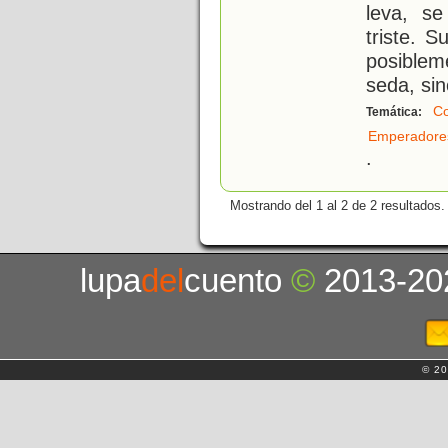
leva, s
triste. 
posiblem
seda, si
C
Temática:
Emperadore
.
Mostrando del 1 al 2 de 2 resultados.
lupa
del
cuento
©
2013-20
© 20