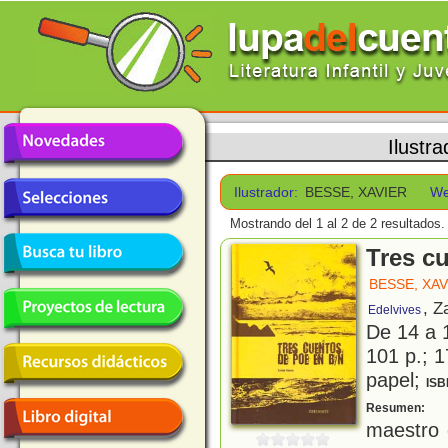
Ilustr
Ilustrador:
BESSE, XAVIER
We
Mostrando del 1 al 2 de 2 resultados.
Tres c
BESSE, XAV
, Z
Edelvives
De 14 a 
101 p.; 1
papel;
ISB
E
Resumen:
maestro d