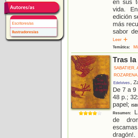
en sus t
vida. E
edición 
más recur
Escritores/as
sabor de
Ilustradores/as
Leer
M
Temática:
Tras la
SABATIER, 
ROZARENA,
, Z
Edelvives
De 7 a 9
48 p.; 32
papel;
ISB
La
Resumen:
de drom
escamas 
dragón!