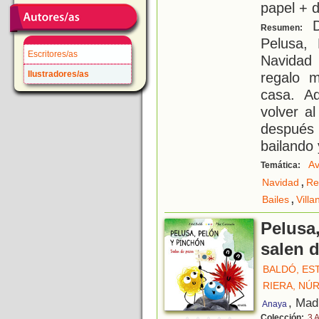
papel + d
D
Resumen:
Pelusa,
Escritores/as
Navidad 
Ilustradores/as
regalo 
casa. A
volver a
después
bailando
Av
Temática:
,
Navidad
Re
,
Bailes
Villa
Pelusa
salen 
BALDÓ, ES
RIERA, NÚR
, Mad
Anaya
Colección:
3 