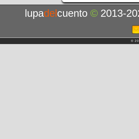
lupa
del
cuento
©
2013-20
© 20