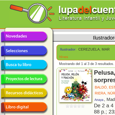
Ilustrado
Ilustrador:
CEREZUELA, MAR
hl=es
Mostrando del 1 al 3 de 3 resultados.
Pelusa
sorpre
BALDÓ, ES
RIERA, NÚR
, Mad
Anaya
De 2 a 4
88 p.; 23