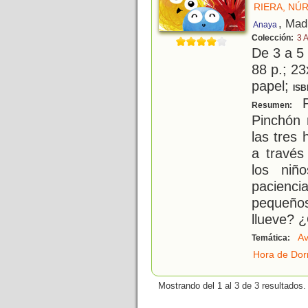
RIERA, NÚR
, Mad
Anaya
Colección:
3 
De 3 a 5
88 p.; 23
papel;
ISB
P
Resumen:
Pinchón 
las tres 
a través
los niñ
pacienc
pequeño
llueve? 
Av
Temática:
Hora de Dor
Mostrando del 1 al 3 de 3 resultados.