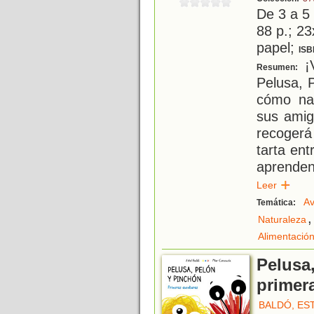
De 3 a 5
88 p.; 23
papel;
ISB
¡V
Resumen:
Pelusa, 
cómo nac
sus amig
recogerá 
tarta en
aprenden
Leer
Av
Temática:
,
Naturaleza
Alimentació
Pelusa
primer
BALDÓ, ES