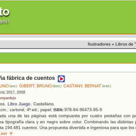
Ilustradores
»
Libros de
a fábrica de cuentos
RUNO
GIBERT, BRUNO
CASTANY, BERNAT
(aut.)
(ilust.)
(trad.)
ona, 2017, 2008
ampantojo
ños.
Libro Juego
. Castellano.
cm.; cartoné; 4ª ed.; papel;
978-84-96473-95-9
ISBN:
da una de las páginas está compuesta por cuatro pestañas con pa
na tipografía clara y en negro sobre color. Combinando las distinta
sta 194.481 cuentos. Una propuesta divertida e ingeniosa para que los n
Leer