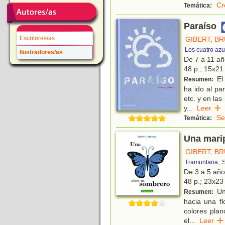
Cr
Temática:
Paraíso
Escritores/as
GIBERT, B
Los cuatro azu
Ilustradores/as
De 7 a 11 a
48 p.; 15x21 
El
Resumen:
ha ido al pa
etc. y en la
y
...
Leer
Se
Temática:
Una mari
GIBERT, B
Tramuntana
, 
De 3 a 5 añ
48 p.; 23x23 
Un
Resumen:
hacia una fl
colores pla
el
...
Leer