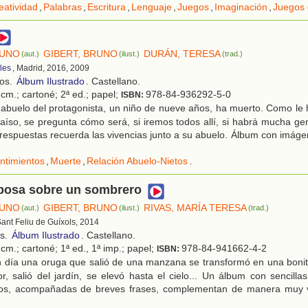
eatividad
,
Palabras
,
Escritura
,
Lenguaje
,
Juegos
,
Imaginación
,
Juegos 
RUNO
GIBERT, BRUNO
DURÁN, TERESA
(aut.)
(ilust.)
(trad.)
les
, Madrid, 2016, 2009
ños.
Álbum Ilustrado
. Castellano.
cm.; cartoné; 2ª ed.; papel;
978-84-936292-5-0
ISBN:
 abuelo del protagonista, un niño de nueve años, ha muerto. Como le
raíso, se pregunta cómo será, si iremos todos allí, si habrá mucha gen
s respuestas recuerda las vivencias junto a su abuelo. Álbum con imág
ntimientos
,
Muerte
,
Relación Abuelo-Nietos
.
posa sobre un sombrero
RUNO
GIBERT, BRUNO
RIVAS, MARÍA TERESA
(aut.)
(ilust.)
(trad.)
Sant Feliu de Guíxols, 2014
os.
Álbum Ilustrado
. Castellano.
cm.; cartoné; 1ª ed., 1ª imp.; papel;
978-84-941662-4-2
ISBN:
 día una oruga que salió de una manzana se transformó en una bonit
or, salió del jardín, se elevó hasta el cielo... Un álbum con sencillas
nos, acompañadas de breves frases, complementan de manera muy vi