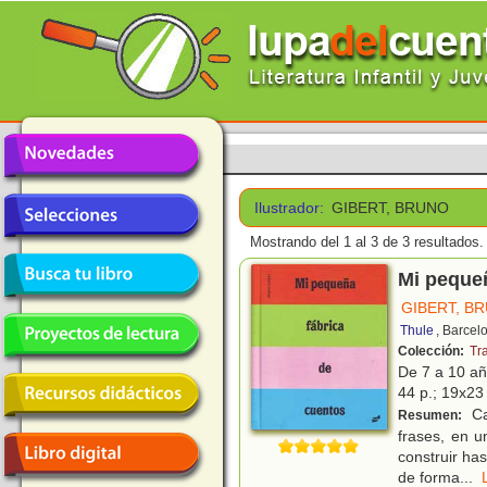
Ilustrador:
GIBERT, BRUNO
Mostrando del 1 al 3 de 3 resultados.
Mi pequeñ
GIBERT, B
Thule
, Barcel
Colección:
Tr
De 7 a 10 a
44 p.; 19x23 
Ca
Resumen:
frases, en u
construir ha
de forma
...