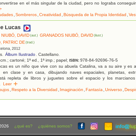
onvertirse en el más singular de la ciudad, pero no lograba consegui
r
udades
,
Sombreros
,
Creatividad
,
Búsqueda de la Propia Identidad
,
Ves
de Lucas
NIUBÓ, DAVID
GRANADOS NIUBÓ, DAVID
(aut.)
(ilust.)
, PATRIC DE
(trad.)
celona, 2012
os.
Álbum Ilustrado
. Castellano.
cm.; cartoné; 1ª ed., 1ª imp.; papel;
978-84-92696-76-5
ISBN:
cas es un niño que vive con su abuela Catalina, va a su aire y es a
, en clase y en casa, dibujando naves espaciales, planetas, extr
está repleta de libros y juguetes sobre el espacio y los marciano
.
Leer
bujos
,
Respeto a la Diversidad
,
Imaginación
,
Fantasía
,
Universo
,
Despi
2026
¿qué es?
¿quiénes somos?