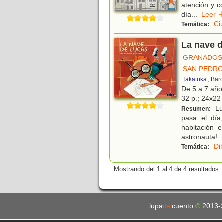
atención y c
día
...
Lee
Ci
Temática:
La nave 
GRANADOS 
SAN PEDRO
Takatuka
, Bar
De 5 a 7 añ
32 p.; 24x22 
Lu
Resumen:
pasa el día
habitación 
astronauta!
..
Di
Temática:
Mostrando del 1 al 4 de 4 resultados.
lupa
del
cuento
©
2013-