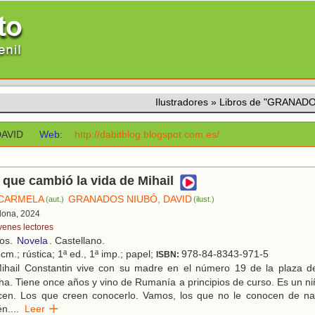
Ilustradores
»
Libros de "GRANADO
AVID
Web:
http://dabitblog.blogspot.com.es/
 que cambió la vida de Mihail
 CARMELA
GRANADOS NIUBÓ, DAVID
(aut.)
(ilust.)
elona, 2024
venes lectores
ños.
Novela
. Castellano.
cm.; rústica; 1ª ed., 1ª imp.; papel;
978-84-8343-971-5
ISBN:
ihail Constantin vive con su madre en el número 19 de la plaza de
ha. Tiene once años y vino de Rumanía a principios de curso. Es un niñ
cen. Los que creen conocerlo. Vamos, los que no le conocen de na
én.
...
Leer