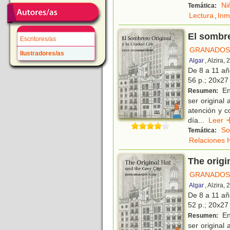
Ni
Temática:
Lectura
,
Inm
El sombre
Escritores/as
GRANADOS 
Ilustradores/as
Algar
, Alzira,
De 8 a 11 a
56 p.; 20x27 
En 
Resumen:
ser original
atención y c
día
...
Lee
So
Temática:
Relaciones
The origi
GRANADOS 
Algar
, Alzira,
De 8 a 11 a
52 p.; 20x27 
En 
Resumen:
ser original