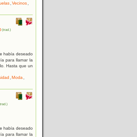
uelas
,
Vecinos
,
D
(trad.)
pre había deseado
ía para llamar la
rlo. Hasta que un
sidad
,
Moda
,
trad.)
pre había deseado
ía para llamar la