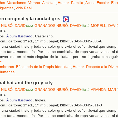
ños
,
Vacaciones
,
Verano
,
Amistad
,
Humor
,
Familia
,
Acoso Escolar
,
Esc
igrantes
,
Vida Real
.
ro original y la ciudad gris
NIUBÓ, DAVID
GRANADOS NIUBÓ, DAVID
MORELL, DAVI
(aut.)
(ilust.)
 2014
ños.
Álbum Ilustrado
. Castellano.
cm.; cartoné; 1º ed., 1ª imp.; papel;
978-84-9845-606-6
ISBN:
una ciudad triste y toda de color gris vivía el señor Jovial que siem
 ante tanta monotonía. Por eso se cambiaba de ropa varias veces al d
onvertirse en el más singular de la ciudad, pero no lograba consegui
r
mbreros
,
Búsqueda de la Propia Identidad
,
Humor
,
Respeto a la Diver
 Humanas
.
nal hat and the grey city
NIUBÓ, DAVID
GRANADOS NIUBÓ, DAVID
ARANDA, MAR
(aut.)
(ilust.)
(
 2014
ños.
Álbum Ilustrado
. Inglés.
cm.; cartoné; 1ª ed., 1ª imp.; papel;
978-84-9845-611-0
ISBN:
una ciudad triste y toda de color gris vivía el señor Jovial que siem
 ante tanta monotonía. Por eso se cambiaba de ropa varias veces al d