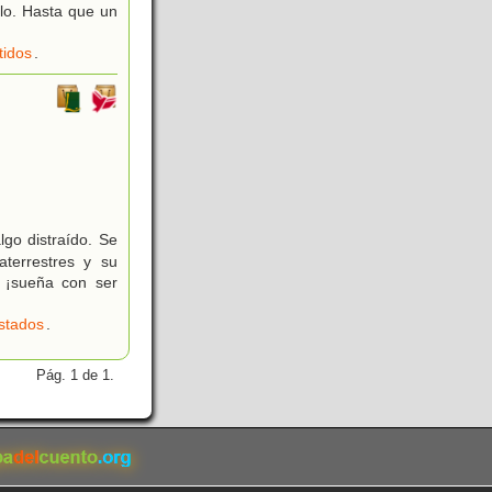
rlo. Hasta que un
tidos
.
lgo distraído. Se
aterrestres y su
s ¡sueña con ser
stados
.
Pág. 1 de 1.