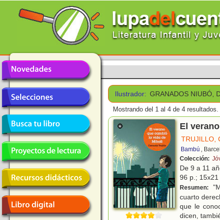
Ilustrador:
GRANADOS NIUBÓ, D
Mostrando del 1 al 4 de 4 resultados.
El verano
TRUJILLO,
Bambú
, Barc
Colección:
Jó
De 9 a 11 a
96 p.; 15x21 
"M
Resumen:
cuarto derec
que le cono
dicen, tambi