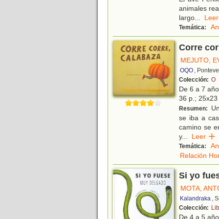
animales rea
largo
...
Le
An
Temática:
Corre cor
MEJUTO, E
OQO
, Pontev
Colección:
O
De 6 a 7 añ
36 p.; 25x23 
Un 
Resumen:
se iba a cas
camino se en
y
...
Leer
An
Temática:
Relación Ho
Si yo fu
MOTA, ANT
Kalandraka
, 
Colección:
Li
De 4 a 5 añ