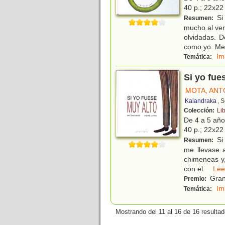
40 p.; 22x22 
Si 
Resumen:
mucho al ver
olvidadas. 
como yo. Me
Im
Temática:
Si yo fue
MOTA, ANT
Kalandraka
, 
Colección:
Li
De 4 a 5 añ
40 p.; 22x22 
Si 
Resumen:
me llevase a
chimeneas y,
con el
...
L
Gran 
Premio:
Im
Temática:
Mostrando del 11 al 16 de 16 resultad