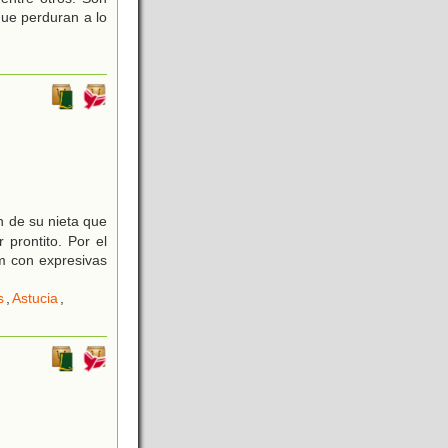
que perduran a lo
ón de su nieta que
prontito. Por el
um con expresivas
s
,
Astucia
,