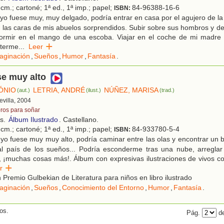
cm.; cartoné; 1ª ed., 1ª imp.; papel;
84-96388-16-6
ISBN:
yo fuese muy, muy delgado, podría entrar en casa por el agujero de la 
 las caras de mis abuelos sorprendidos. Subir sobre sus hombros y de
Dormir en el mango de una escoba. Viajar en el coche de mi madre
terme
...
Leer
aginación
,
Sueños
,
Humor
,
Fantasía
.
se muy alto
ÓNIO
LETRIA, ANDRÉ
NÚÑEZ, MARISA
(aut.)
(ilust.)
(trad.)
Sevilla, 2004
bros para soñar
os.
Álbum Ilustrado
. Castellano.
cm.; cartoné; 1ª ed., 1ª imp.; papel;
84-933780-5-4
ISBN:
yo fuese muy muy alto, podría caminar entre las olas y encontrar un
l país de los sueños... Podría esconderme tras una nube, arreglar 
 ¡muchas cosas más!. Álbum con expresivas ilustraciones de vivos co
eer
Premio Gulbekian de Literatura para niños en libro ilustrado
aginación
,
Sueños
,
Conocimiento del Entorno
,
Humor
,
Fantasía
.
os.
Pág.
de