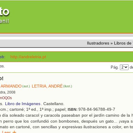
Ilustradores
»
Libros de
eb:
http://andreletria.pt
os.
Pág.
de
o!
, ARMANDO
LETRIA, ANDRÉ
(aut.)
(ilust.)
edra, 2008
nOQOs
os.
Libro de Imágenes
. Castellano.
cm.; cartoné; 1ª ed., 1ª imp.; papel;
978-84-96788-49-7
ISBN:
 día soleado caracol y caracola paseaban por el jardín camino de la
n perro que los confundió con bombones, después un gato... ¡vaya s
ato en cartoné, con sencillas y expresivas ilustraciones a color, en 
Leer