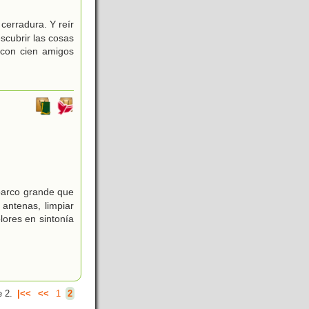
cerradura. Y reír
scubrir las cosas
 con cien amigos
 barco grande que
antenas, limpiar
lores en sintonía
 2.
|<<
<<
1
2