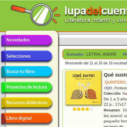
Ilustrador:
LETRIA, ANDRÉ
W
Mostrando del 11 al 16 de 16 resultad
Qué sust
QUINTERO
OQO
, Pontev
Colección:
Na
De 1 a 3 añ
22 p.; 17x17 
Un
Resumen:
les acercó u
pequeño form
recrean de
...