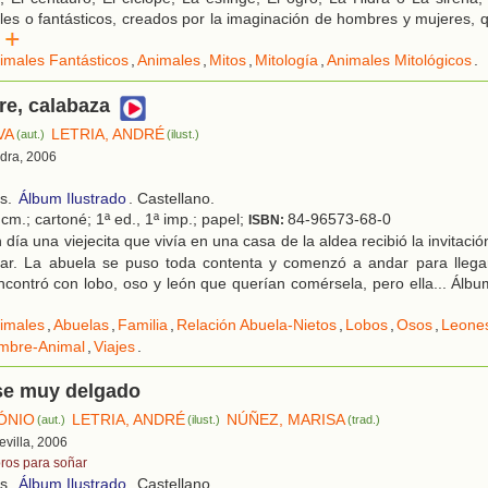
les o fantásticos, creados por la imaginación de hombres y mujeres, 
er
imales Fantásticos
,
Animales
,
Mitos
,
Mitología
,
Animales Mitológicos
.
re, calabaza
VA
LETRIA, ANDRÉ
(aut.)
(ilust.)
edra, 2006
os.
Álbum Ilustrado
. Castellano.
cm.; cartoné; 1ª ed., 1ª imp.; papel;
84-96573-68-0
ISBN:
día una viejecita que vivía en una casa de la aldea recibió la invitaci
ar. La abuela se puso toda contenta y comenzó a andar para llegar 
contró con lobo, oso y león que querían comérsela, pero ella... Álb
imales
,
Abuelas
,
Familia
,
Relación Abuela-Nietos
,
Lobos
,
Osos
,
Leone
mbre-Animal
,
Viajes
.
ese muy delgado
ÓNIO
LETRIA, ANDRÉ
NÚÑEZ, MARISA
(aut.)
(ilust.)
(trad.)
Sevilla, 2006
bros para soñar
os.
Álbum Ilustrado
. Castellano.