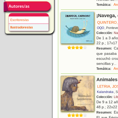
An
Temática:
¡Navega, 
Escritores/as
QUINTERO
Ilustradores/as
OQO
, Pontev
Colección:
Na
De 1 a 3 añ
22 p.; 17x17 
Car
Resumen:
que pasaba 
escuchó croa
sencillas y
...
An
Temática:
Animales 
LETRIA, J
Kalandraka
, 
Colección:
Li
De 9 a 12 a
48 p.; 22x22 
Est
Resumen:
El ave Fénix