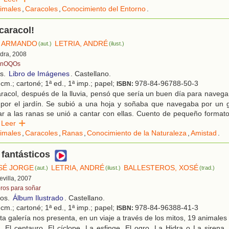
imales
,
Caracoles
,
Conocimiento del Entorno
.
caracol!
, ARMANDO
LETRIA, ANDRÉ
(aut.)
(ilust.)
edra, 2008
nOQOs
os.
Libro de Imágenes
. Castellano.
cm.; cartoné; 1ª ed., 1ª imp.; papel;
978-84-96788-50-3
ISBN:
acol, después de la lluvia, pensó que sería un buen día para navegar
por el jardín. Se subió a una hoja y soñaba que navegaba por un 
r a las ranas se unió a cantar con ellas. Cuento de pequeño formato
Leer
imales
,
Caracoles
,
Ranas
,
Conocimiento de la Naturaleza
,
Amistad
.
fantásticos
OSÉ JORGE
LETRIA, ANDRÉ
BALLESTEROS, XOSÉ
(aut.)
(ilust.)
(trad.)
Sevilla, 2007
bros para soñar
ños.
Álbum Ilustrado
. Castellano.
cm.; cartoné; 1ª ed., 1ª imp.; papel;
978-84-96388-41-3
ISBN:
a galería nos presenta, en un viaje a través de los mitos, 19 animales
, El centauro, El cíclope, La esfinge, El ogro, La Hidra o La sirena,