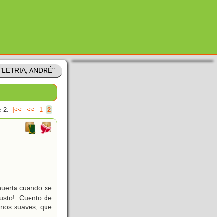
 "LETRIA, ANDRÉ"
 2.
|<<
<<
1
2
 huerta cuando se
usto!. Cuento de
tonos suaves, que