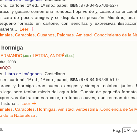
cm.; cartoné; 1ª ed., 1ª imp.; papel;
978-84-96788-52-7
ISBN:
racol y gusano comen una frondosa hoja verde y, cuando se encuentr
n cara de pocos amigos y se disputan su posesión. Mientras, una 
equeño formato en cartoné, con sencillas y expresivas ilustracio
 manera
...
Leer
imales
,
Caracoles
,
Gusanos
,
Palomas
,
Amistad
,
Conocimiento de la N
y hormiga
, ARMANDO
LETRIA, ANDRÉ
(aut.)
(ilust.)
edra, 2008
nOQOs
os.
Libro de Imágenes
. Castellano.
cm.; cartoné; 1ª ed., 1ª imp.; papel;
978-84-96788-51-0
ISBN:
racol y hormiga eran buenos amigos y siempre estaban juntos. 
n lago pero tenían miedo del agua fría. Cuento de pequeño formato
expresivas ilustraciones a color, en tonos suaves, que recrean de m
 historia
...
Leer
imales
,
Caracoles
,
Hormigas
,
Amistad
,
Autoestima
,
Conciencia de Sí 
o de la Naturaleza
.
s.
Pág.
de