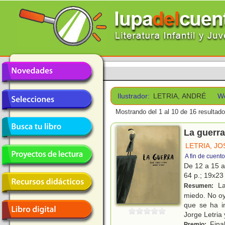
Ilustrador:
LETRIA, ANDRÉ
W
Mostrando del 1 al 10 de 16 resultado
La guerra
LETRIA, J
A fin de cuent
De 12 a 15 
64 p.; 19x23 
La
Resumen:
miedo. No oye
que se ha i
Jorge Letria
Final
Premio: