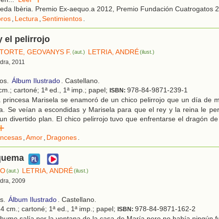
eda Ibèria. Premio Ex-aequo.a 2012, Premio Fundación Cuatrogatos 
bros
,
Lectura
,
Sentimientos
.
 el pelirrojo
STORTE, GEOVANYS F.
LETRIA, ANDRÉ
(aut.)
(ilust.)
dra, 2011
ños.
Álbum Ilustrado
. Castellano.
m.; cartoné; 1ª ed., 1ª imp.; papel;
978-84-9871-239-1
ISBN:
 princesa Marisela se enamoró de un chico pelirrojo que un día de m
 Se veían a escondidas y Marisela para que el rey y la reina le per
un divertido plan. El chico pelirrojo tuvo que enfrentarse el dragón de
r
incesas
,
Amor
,
Dragones
.
quema
LO
LETRIA, ANDRÉ
(aut.)
(ilust.)
edra, 2009
os.
Álbum Ilustrado
. Castellano.
4 cm.; cartoné; 1ª ed., 1ª imp.; papel;
978-84-9871-162-2
ISBN:
humo salía por la ventana de la casa de María pero no había ningún f