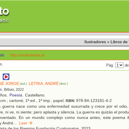
Ilustradores
»
Libros de
eb:
http://andreletria.pt
s.
Pág.
de
OSÉ JORGE
LETRIA, ANDRÉ
(aut.)
(ilust.)
os
, Bilbao, 2022
años.
Poesía
. Castellano.
cm.; cartoné; 1ª ed., 1ª imp.; papel;
978-84-123181-4-2
ISBN:
 guerra nace como una enfermedad susurrada y crece por el odio, 
, ni ve, ni siente; pero aplasta y silencia. La guerra es quizás el pro
nventado. En un mundo complejo como nunca antes, este poema il
 y André
...
Leer
ista de los Premios Fundación Cuatrogatos, 2023