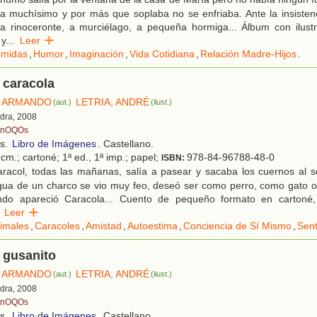
 muchísimo y por más que soplaba no se enfriaba. Ante la insiste
 a rinoceronte, a murciélago, a pequeña hormiga... Álbum con ilust
 y
...
Leer
midas
,
Humor
,
Imaginación
,
Vida Cotidiana
,
Relación Madre-Hijos
.
 caracola
, ARMANDO
LETRIA, ANDRÉ
(aut.)
(ilust.)
edra, 2008
nOQOs
os.
Libro de Imágenes
. Castellano.
cm.; cartoné; 1ª ed., 1ª imp.; papel;
978-84-96788-48-0
ISBN:
racol, todas las mañanas, salía a pasear y sacaba los cuernos al so
agua de un charco se vio muy feo, deseó ser como perro, como gato 
ndo apareció Caracola... Cuento de pequeño formato en cartoné, 
Leer
imales
,
Caracoles
,
Amistad
,
Autoestima
,
Conciencia de Sí Mismo
,
Sent
 gusanito
, ARMANDO
LETRIA, ANDRÉ
(aut.)
(ilust.)
edra, 2008
nOQOs
os.
Libro de Imágenes
. Castellano.