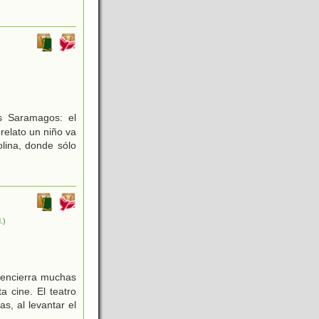
s Saramagos: el
 relato un niño va
olina, donde sólo
.)
 encierra muchas
a cine. El teatro
s, al levantar el