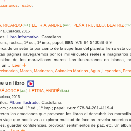
ccionarios
,
Teatro
.
, RICARDO
LETRIA, ANDRÉ
PEÑA TRUJILLO, BEATRIZ
(aut.)
(ilust.)
(trad
ona, Caracas, 2015
ños.
Libro Informativo
. Castellano.
cm.; rústica; 1ª ed., 1ª imp.; papel;
978-84-943038-6-9
ISBN:
ca de un setenta por ciento de la superficie del planeta Tierra está cu
tas páginas navegaremos por los mil viricuetos reales e imaginarios
sidad de los maravillosos mares. Las ilustraciones en blanco, n
 un
...
Leer
ccionarios
,
Mares
,
Marineros
,
Animales Marinos
,
Agua
,
Leyendas
,
Pes
se un libro
OSÉ JORGE
LETRIA, ANDRÉ
(aut.)
(ilust.)
rcelona, 2015
años.
Álbum Ilustrado
. Castellano.
cm.; cartoné; 1ª ed., 1ª imp.; papel;
978-84-261-4119-4
ISBN:
crea las emociones que provocan los libros al descubrir los maravil
 viaje que nos lleva a explorar multitud de facetas: revelar secretos 
es, guardar confidencias, provocar sentimientos de paz, etc. Un álb
 en
...
Leer