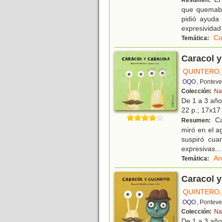
Resumen:
que quemaba
pidió ayuda
expresividad
Co
Temática:
Caracol y
QUINTERO
OQO
, Pontev
Colección:
Na
De 1 a 3 añ
22 p.; 17x17 
Ca
Resumen:
miró en el 
suspiró cua
expresivas
...
An
Temática:
Caracol y
QUINTERO
OQO
, Pontev
Colección:
Na
De 1 a 3 añ