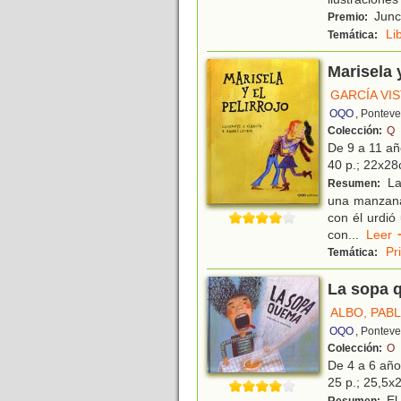
Junc
Premio:
Li
Temática:
Marisela y
GARCÍA VI
OQO
, Ponteve
Colección:
Q
De 9 a 11 a
40 p.; 22x28c
La
Resumen:
una manzana.
con él urdió 
con
...
Lee
Pr
Temática:
La sopa 
ALBO, PAB
OQO
, Pontev
Colección:
O
De 4 a 6 añ
25 p.; 25,5x2
El 