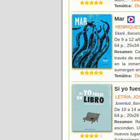
Di
Temática:
Mar
HENRIQUES
Ekaré
, Barcel
De 9 a 12 a
64 p.; 25x34 
Cer
Resumen:
través de es
en la inmen
sumergen en
Di
Temática:
Si yo fue
LETRIA, J
Juventud
, Ba
De 10 a 14 
64 p.; 20x26 
Re
Resumen:
esconden. Un
nuevos lugar
ilustraciones