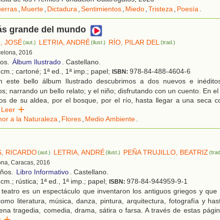
erras
,
Muerte
,
Dictadura
,
Sentimientos
,
Miedo
,
Tristeza
,
Poesía
.
más grande del mundo
, JOSÉ
LETRIA, ANDRÉ
RÍO, PILAR DEL
(aut.)
(ilust.)
(trad.)
celona, 2016
ños.
Álbum Ilustrado
. Castellano.
cm.; cartoné; 1ª ed., 1ª imp.; papel;
978-84-488-4604-6
ISBN:
 este bello álbum Ilustrado descubrimos a dos nuevos e inédito
; narrando un bello relato; y el niño; disfrutando con un cuento. En el
jos de su aldea, por el bosque, por el río, hasta llegar a una seca c
Leer
or a la Naturaleza
,
Flores
,
Medio Ambiente
.
, RICARDO
LETRIA, ANDRÉ
PEÑA TRUJILLO, BEATRIZ
(aut.)
(ilust.)
(trad
ona, Caracas, 2016
años.
Libro Informativo
. Castellano.
cm.; rústica; 1ª ed., 1ª imp.; papel;
978-84-944959-9-1
ISBN:
 teatro es un espectáculo que inventaron los antiguos griegos y que
omo literatura, música, danza, pintura, arquitectura, fotografía y hast
na tragedia, comedia, drama, sátira o farsa. A través de estas página
er