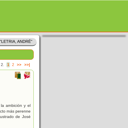
 "LETRIA, ANDRÉ"
 2.
1
2
>>
>>|
la ambición y el
ducto más perenne
ustrado de José