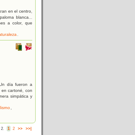
an en el centro,
paloma blanca...
nes a color, que
aturaleza
.
Un día fueron a
 en cartoné, con
anera simpática y
Mismo
,
 2.
1
2
>>
>>|