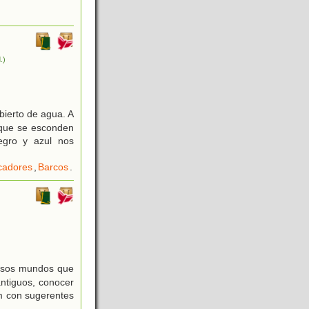
.)
bierto de agua. A
 que se esconden
egro y azul nos
cadores
,
Barcos
.
losos mundos que
antiguos, conocer
um con sugerentes