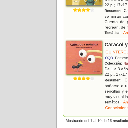
22 p.; 17x17 
Ca
Resumen:
se miran co
Cuento de p
recrean, de
An
Temática:
Caracol 
QUINTERO
OQO
, Pontev
Colección:
Na
De 1 a 3 añ
22 p.; 17x17 
Ca
Resumen:
bañarse a u
sencillas y 
muy visual la
An
Temática:
Conocimient
Mostrando del 1 al 10 de 16 resultado