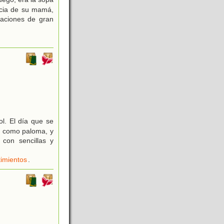
ncia de su mamá,
raciones de gran
l. El día que se
o como paloma, y
con sencillas y
imientos
.