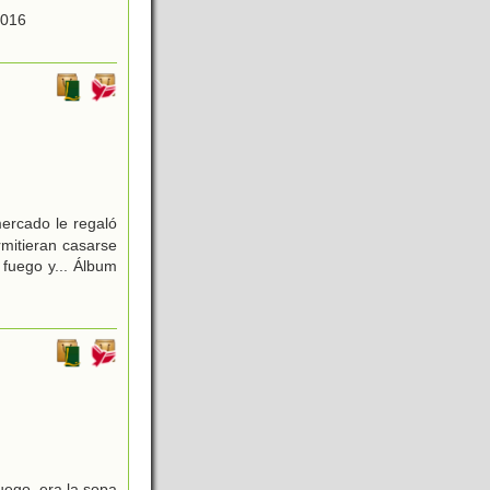
2016
ercado le regaló
mitieran casarse
 fuego y... Álbum
uego, era la sopa