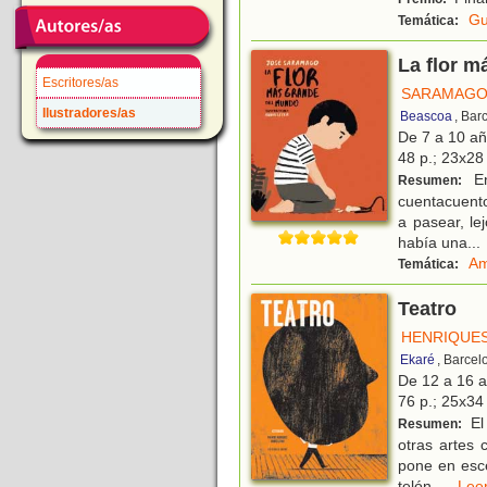
Gu
Temática:
La flor 
Escritores/as
SARAMAGO
Ilustradores/as
Beascoa
, Bar
De 7 a 10 a
48 p.; 23x28 
En
Resumen:
cuentacuentos
a pasear, le
había una
...
Am
Temática:
Teatro
HENRIQUES
Ekaré
, Barcel
De 12 a 16 
76 p.; 25x34 
El
Resumen:
otras artes c
pone en esce
telón,
...
Le