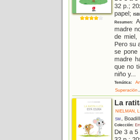
32 p.; 20
papel;
ISB
A
Resumen:
madre no
de miel,
Pero su a
se pone 
madre ha
que no t
niño y
...
An
Temática:
.
Superación
La rati
NIELMAN, 
, Boadil
SM
Colección:
Em
De 3 a 5
32 p.; 20