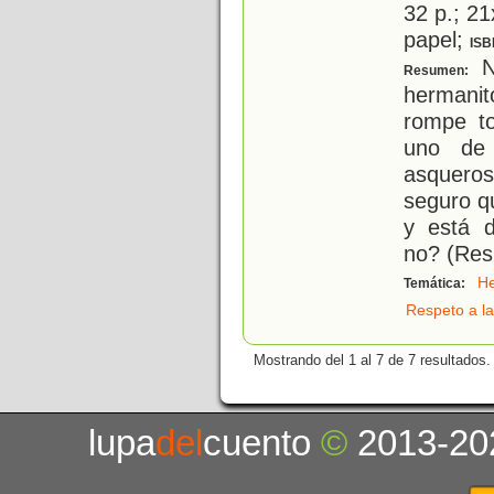
32 p.; 21
papel;
ISB
N
Resumen:
hermani
rompe to
uno de 
asqueros
seguro q
y está d
no? (Res
H
Temática:
Respeto a la
Mostrando del 1 al 7 de 7 resultados.
lupa
del
cuento
©
2013-20