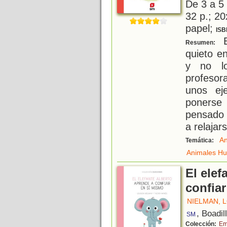
De 3 a 5
32 p.; 20
papel;
ISB
E
Resumen:
quieto e
y no lo
profesor
unos eje
ponerse
pensado 
a relajar
An
Temática:
Animales H
El elef
confia
NIELMAN, 
, Boadil
SM
Colección:
Em