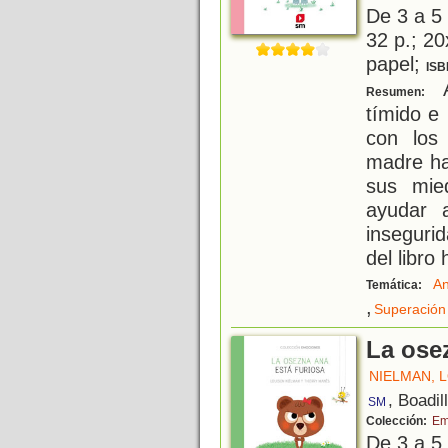
De 3 a 5
32 p.; 20
papel;
ISB
A
Resumen:
tímido e
con los
madre ha
sus mie
ayudar 
inseguri
del libro
An
Temática:
,
Superación
La ose
NIELMAN, 
, Boadil
SM
Colección:
Em
De 3 a 5