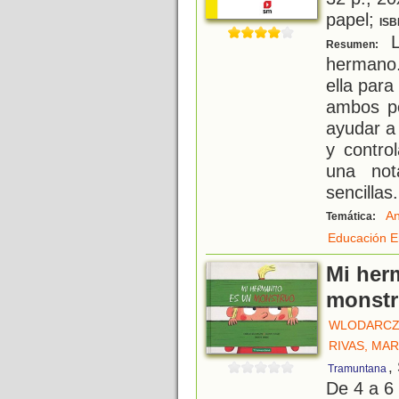
papel;
ISB
L
Resumen:
hermano
ella para
ambos po
ayudar a
y control
una no
sencillas
.
An
Temática:
Educación E
Mi her
monst
WLODARCZY
RIVAS, MAR
,
Tramuntana
De 4 a 6