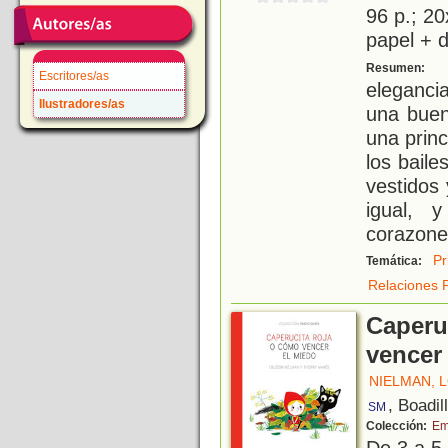
96 p.; 20
papel + d
T
Resumen:
Escritores/as
elegancia
Ilustradores/as
una buen
una prin
los baile
vestidos
igual, 
corazone
Pr
Temática:
Relaciones 
Caperu
vencer
NIELMAN, 
, Boadil
SM
Colección:
Em
De 3 a 5