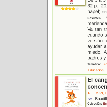
32 p.; 20
papel;
ISB
C
Resumen:
merienda
Va tan t
cuando s
versión 
ayudar a
miedo. A
padres y
.
An
Temática:
Educación E
El can
concen
NIELMAN, 
, Boadil
SM
Colección:
Em