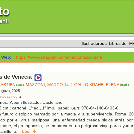
Ilustradores
»
Libros de "
Web:
https://www.instagram.com/marcomazzoniart/
s de Venecia
BASTIEN
MAZZONI, MARCO
GALLO KRAHE, ELENA
(aut.)
(ilust.)
(trad.)
ragoza, 2025
riposa negra
años.
Álbum Ilustrado
. Castellano.
 cm.; cartoné; 1ª ed., 1ª imp.; papel;
978-84-140-6403-0
ISBN:
 futuro distópico marcado por la magia y la supervivencia. Roma, 2
ado por el virus mariposa, una enfermedad creada siglos atrás po
mone, el protagonista, se embarca en un peligroso viaje para ayuda
amille, a
...
Leer