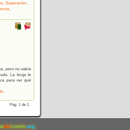
os
,
Superación
,
lencia
,
a, pero no sabía
uda. La bruja le
ara para ver qué
ta
.
Pág. 1 de 1.