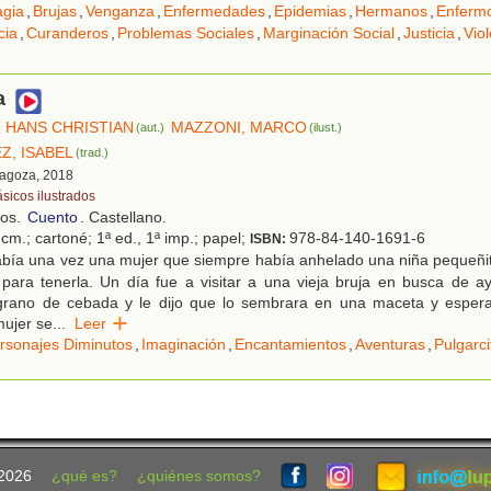
gia
,
Brujas
,
Venganza
,
Enfermedades
,
Epidemias
,
Hermanos
,
Enferm
cia
,
Curanderos
,
Problemas Sociales
,
Marginación Social
,
Justicia
,
Vio
a
 HANS CHRISTIAN
MAZZONI, MARCO
(aut.)
(ilust.)
Z, ISABEL
(trad.)
ragoza, 2018
ásicos ilustrados
ños.
Cuento
. Castellano.
cm.; cartoné; 1ª ed., 1ª imp.; papel;
978-84-140-1691-6
ISBN:
bía una vez una mujer que siempre había anhelado una niña pequeñit
ara tenerla. Un día fue a visitar a una vieja bruja en busca de ay
grano de cebada y le dijo que lo sembrara en una maceta y esper
mujer se
...
Leer
rsonajes Diminutos
,
Imaginación
,
Encantamientos
,
Aventuras
,
Pulgarci
2026
¿qué es?
¿quiénes somos?