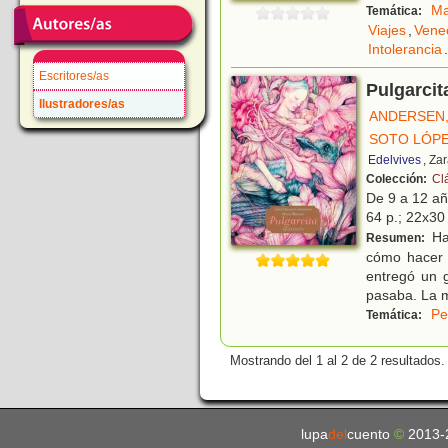
Ma
Temática:
Viajes
,
Vene
Intolerancia
.
Escritores/as
Pulgarcit
Ilustradores/as
ANDERSEN,
SOTO LÓPE
Edelvives
, Za
Colección:
Cl
De 9 a 12 a
64 p.; 22x30 
Ha
Resumen:
cómo hacer p
entregó un 
pasaba. La 
Pe
Temática:
Mostrando del 1 al 2 de 2 resultados.
lupa
del
cuento
©
2013-