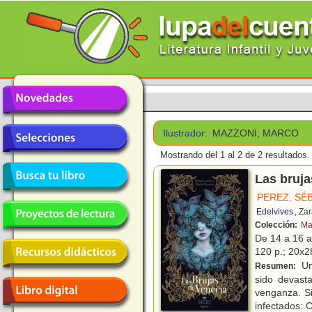
Ilustrador:
MAZZONI, MARCO
Mostrando del 1 al 2 de 2 resultados.
Las bruja
PEREZ, SÉ
Edelvives
, Za
Colección:
Ma
De 14 a 16 
120 p.; 20x28
Un
Resumen:
sido devast
venganza. Si
infectados: C