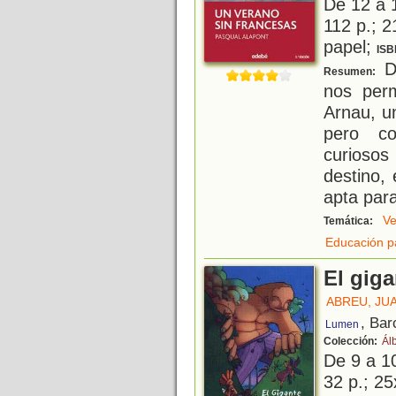
De 12 a 
112 p.; 2
papel;
ISB
Di
Resumen:
nos perm
Arnau, u
pero co
curioso
destino,
apta par
Ve
Temática:
Educación p
El gig
ABREU, JU
, Bar
Lumen
Colección:
Ál
De 9 a 1
32 p.; 25