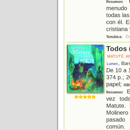
T
Resumen:
menudo 
todas las
con él. E
cristiana 
Cr
Temática:
Todos 
MATUTE, A
, Bar
Lumen
De 10 a 
374 p.; 2
papel;
ISB
En
Resumen:
vez tod
Matute. 
Molinero
pasado 
común.