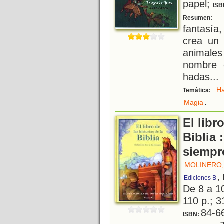
papel;
ISB
U
Resumen:
fantasía
crea un 
animales
nombre 
hadas...
H
Temática:
.
Magia
El libr
Biblia 
siempr
MOLINERO,
,
Ediciones B
De 8 a 1
110 p.; 3
84-6
ISBN: