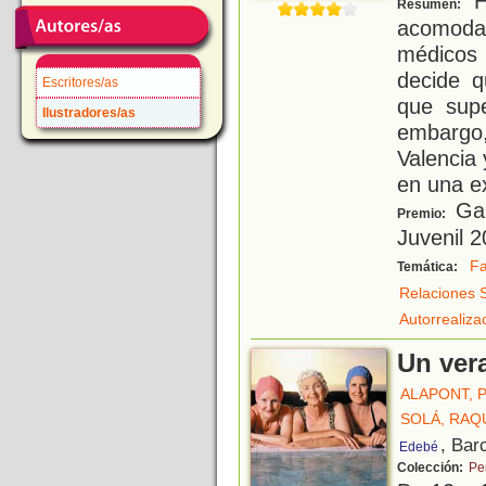
H
Resumen:
acomoda
médicos
decide q
Escritores/as
que supe
Ilustradores/as
embargo,
Valencia
en una e
Gan
Premio:
Juvenil 
Fa
Temática:
Relaciones 
Autorrealiza
Un ver
ALAPONT, 
SOLÁ, RAQ
, Bar
Edebé
Colección:
Pe