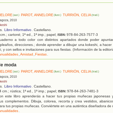
NELORE
PAROT, ANNELORE
TURRIÓN, CELIA
(aut.)
(ilust.)
(trad.)
ragoza, 2010
keshi
os.
Libro Informativo
. Castellano.
cm.; cartoné; 1ª ed., 1ª imp.; papel;
978-84-263-7577-3
ISBN:
aderno a todo color con distintos apartados donde poder apuntar
leaños, direcciones.; donde aprender a dibujar una kokeshi, a hacer
i, y con sellos e invitaciones para sus fiestas. (Información de la editori
nualidades
,
Amistad
,
Fiestas
.
 de moda
NELORE
PAROT, ANNELORE
TURRIÓN, CELIA
(aut.)
(ilust.)
(trad.)
ragoza, 2010
keshi
os.
Libro Informativo
. Castellano.
 cm.; rústica; 1ª ed., 1ª imp.; papel;
978-84-263-7481-3
ISBN:
n este libro aprenderás a hacer tus propias muñecas japonesas y
s complementos. Dibuja, colorea, recorta y crea vestidos, abanicos
ara tus propias muñecas. Conviértete en una auténtica diseñadora de
nualidades
.