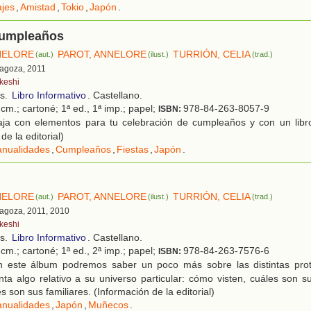
ajes
,
Amistad
,
Tokio
,
Japón
.
cumpleaños
NELORE
PAROT, ANNELORE
TURRIÓN, CELIA
(aut.)
(ilust.)
(trad.)
ragoza, 2011
keshi
os.
Libro Informativo
. Castellano.
cm.; cartoné; 1ª ed., 1ª imp.; papel;
978-84-263-8057-9
ISBN:
ja con elementos para tu celebración de cumpleaños y con un libro
de la editorial)
nualidades
,
Cumpleaños
,
Fiestas
,
Japón
.
NELORE
PAROT, ANNELORE
TURRIÓN, CELIA
(aut.)
(ilust.)
(trad.)
ragoza, 2011, 2010
keshi
os.
Libro Informativo
. Castellano.
cm.; cartoné; 1ª ed., 2ª imp.; papel;
978-84-263-7576-6
ISBN:
 este álbum podremos saber un poco más sobre las distintas prot
a algo relativo a su universo particular: cómo visten, cuáles son s
s son sus familiares. (Información de la editorial)
nualidades
,
Japón
,
Muñecos
.