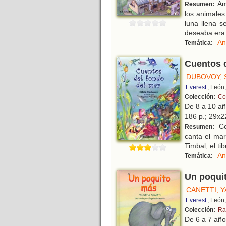
Am
Resumen:
los animales
luna llena 
deseaba era
An
Temática:
Cuentos d
DUBOVOY, S
Everest
, León
Colección:
Co
De 8 a 10 a
186 p.; 29x22
Con
Resumen:
canta el mar
Timbal, el ti
An
Temática:
Un poqui
CANETTI, Y
Everest
, León
Colección:
Ra
De 6 a 7 añ