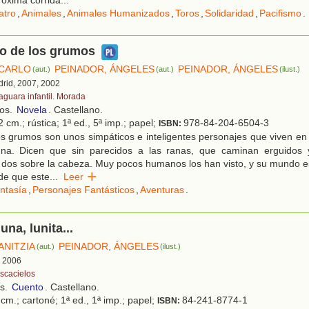
róxima corrida...
atro
,
Animales
,
Animales Humanizados
,
Toros
,
Solidaridad
,
Pacifismo
.
io de los grumos
 CARLO
PEINADOR, ÁNGELES
PEINADOR, ÁNGELES
(aut.)
(aut.)
(ilust.)
drid, 2007, 2002
faguara infantil. Morada
ños.
Novela
. Castellano.
 cm.; rústica; 1ª ed., 5ª imp.; papel;
978-84-204-6504-3
ISBN:
s grumos son unos simpáticos e inteligentes personajes que viven en
na. Dicen que sin parecidos a las ranas, que caminan erguidos 
o dos sobre la cabeza. Muy pocos humanos los han visto, y su mundo es
 de que este
...
Leer
ntasía
,
Personajes Fantásticos
,
Aventuras
.
luna, lunita...
ANITZIA
PEINADOR, ÁNGELES
(aut.)
(ilust.)
, 2006
scacielos
os.
Cuento
. Castellano.
cm.; cartoné; 1ª ed., 1ª imp.; papel;
84-241-8774-1
ISBN: