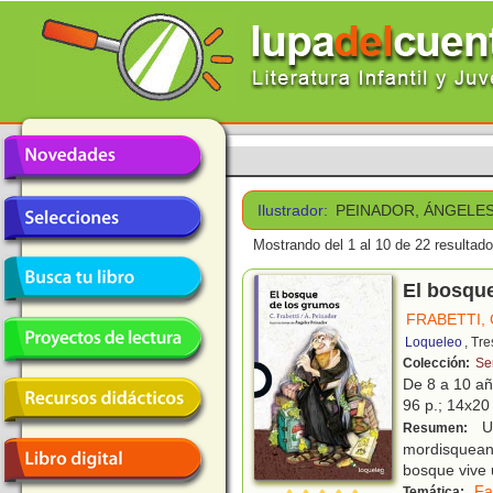
Ilustrador:
PEINADOR, ÁNGELE
Mostrando del 1 al 10 de 22 resultado
El bosqu
FRABETTI,
Loqueleo
, Tr
Colección:
Se
De 8 a 10 a
96 p.; 14x20 
Un
Resumen:
mordisquean
bosque vive 
Fa
Temática: