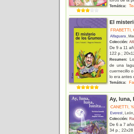
toros de la p
Te
Temática:
El mister
FRABETTI,
Alfaguara
, Ma
Colección:
Al
De 9 a 11 a
122 p.; 20x12
Lo
Resumen:
de una lagu
cuernecillo 
lo era antes
Fa
Temática:
Ay, luna, 
CANETTI, Y
Everest
, León
Colección:
Ra
De 6 a 7 añ
34 p.; 22x28 