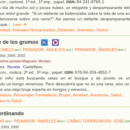
cm.; cartoné; 1ª ed., 1ª imp.; papel;
84-241-8760-1
ISBN:
 día de mucho sol y pocas nubes, un elegante y despampanante el
 un árbol grande. "Si un elefante se balanceaba sobre la tela de una a
alancearse sobre una rama?" Así piensa un elefante despampanant
 que
...
Leer
istad
,
Animales Humanizados
,
Elefantes
,
Animales
,
Humor
.
e de los grumos
 CARLO
PEINADOR, ÁNGELES
PEINADOR, ÁNGELES
(aut.)
(aut.)
(ilust.)
drid, 2004, 2002
óxima parada Alfaguara. Morada
ños.
Novela
. Castellano.
cm.; rústica; 2ª ed., 5ª imp.; papel;
978-84-204-4852-7
ISBN:
 niño está buscando setas en el bosque y de pronto ve un
do un hongo venenoso. Pero descubrirá que no es una rana, sino un
ve una vieja bruja experta en hongos y venenos...
ntasía
,
Personajes Fantásticos
,
Brujas
,
Amistad
,
Aventuras
,
Salud
,
ara la Salud
.
erdinando
RO
PEINADOR, ÁNGELES
CAÑAS TORREGROSA, JOSÉ
(aut.)
(ilust.)
(ada
, 2003, 2000