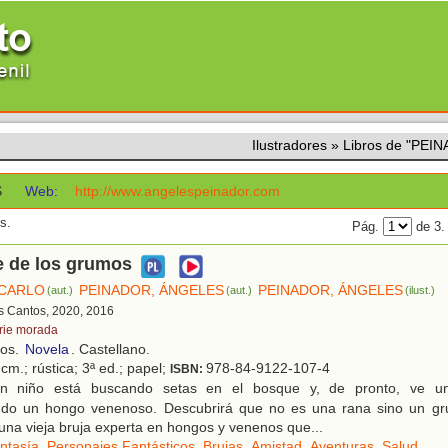
Ilustradores
»
Libros de "PE
S
Web:
http://www.angelespeinador.com
s.
Pág.
de 3
e de los grumos
 CARLO
PEINADOR, ÁNGELES
PEINADOR, ÁNGELES
(aut.)
(aut.)
(ilust.)
es Cantos, 2020, 2016
rie morada
ños.
Novela
. Castellano.
cm.; rústica; 3ª ed.; papel;
978-84-9122-107-4
ISBN:
 niño está buscando setas en el bosque y, de pronto, ve un
do un hongo venenoso. Descubrirá que no es una rana sino un gr
una vieja bruja experta en hongos y venenos que...
ntasía
,
Personajes Fantásticos
,
Brujas
,
Amistad
,
Aventuras
,
Salud
,