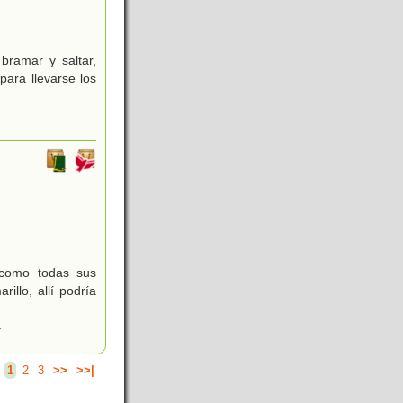
bramar y saltar,
para llevarse los
 como todas sus
llo, allí podría
.
.
1
2
3
>>
>>|