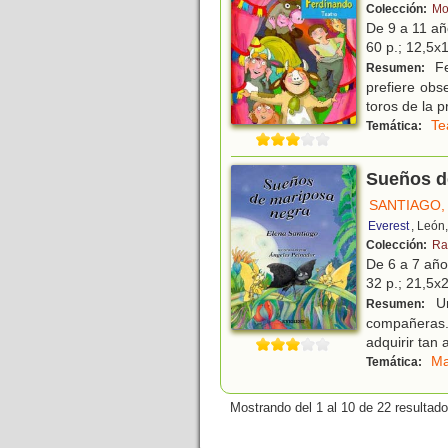
Colección:
Mo
De 9 a 11 a
60 p.; 12,5x1
Fe
Resumen:
prefiere obs
toros de la p
Te
Temática:
Sueños d
SANTIAGO,
Everest
, León
Colección:
Ra
De 6 a 7 añ
32 p.; 21,5x2
Un
Resumen:
compañeras. 
adquirir tan 
Ma
Temática:
Mostrando del 1 al 10 de 22 resultado