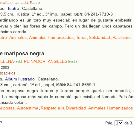
ntaña encantada. Teatro
ños.
Teatro
. Castellano.
9,5 cm.; rústica; 1ª ed., 3ª imp.; papel;
84-241-7719-3
ISBN:
rdinando es un toro muy especial: en lugar de gustarle embestir, 
ervar y oler las flores del campo. Pero un día llegan unos capataces 
róxima corrida...
atro
,
Animales
,
Animales Humanizados
,
Toros
,
Solidaridad
,
Pacifismo
.
e mariposa negra
 ELENA
PEINADOR, ÁNGELES
(aut.)
(ilust.)
, 2003
scacielos
os.
Álbum Ilustrado
. Castellano.
8 cm.; cartoné; 1ª ed.; papel;
84-241-8659-1
ISBN:
a mariposa negra lloraba y lloraba porque quería ser amarilla,
La mariposa más sabia le comentó que existía el llamado País Amari
ansiado color...
riposas
,
Autoestima
,
Respeto a la Diversidad
,
Animales Humanizados
s.
Pág.
de 3