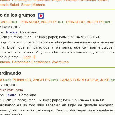
ara la Salud
,
Setas
,
Misterio
.
io de los grumos
 CARLO
PEINADOR, ÁNGELES
PEINADOR, ÁNGELES
(aut.)
(aut.)
(ilust.)
es Cantos, 2017
ños.
Novela
. Castellano.
 cm.; rústica; 1ª ed., 1ª imp.; papel;
978-84-9122-215-6
ISBN:
s grumos son unos simpáticos e inteligentes personajes que viven en
na. Dicen que sin parecidos a las ranas, que caminan erguidos 
o dos sobre la cabeza. Muy pocos humanos los han visto, y su mundo es
 de que este
...
Leer
ntasía
,
Personajes Fantásticos
,
Aventuras
.
erdinando
RO
PEINADOR, ÁNGELES
CAÑAS TORREGROSA, JOSÉ
(aut.)
(ilust.)
(ada
, 2008, 2000
r es vivir. Teatro
ños.
Teatro
. Castellano.
9,5 cm.; rústica; 1ª ed., 6ª imp.; papel;
978-84-441-4340-8
ISBN:
rdinando es un toro muy especial: en lugar de gustarle embestir, 
ervar y oler las flores del campo. Pero un día llegan unos capataces 