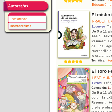
Educación p
El mister
Escritores/as
FRABETTI,
Ilustradores/as
Loqueleo
, Tr
De 9 a 11 a
144 p.; 14x20
Lo
Resumen:
de una lagu
cuernecillo 
lo era antes
Fa
Temática:
El Toro F
LEAF, MUN
Everest
, León
Colección:
Lee
De 9 a 11 a
60 p.; 12,5x1
Fe
Resumen:
prefiere obs