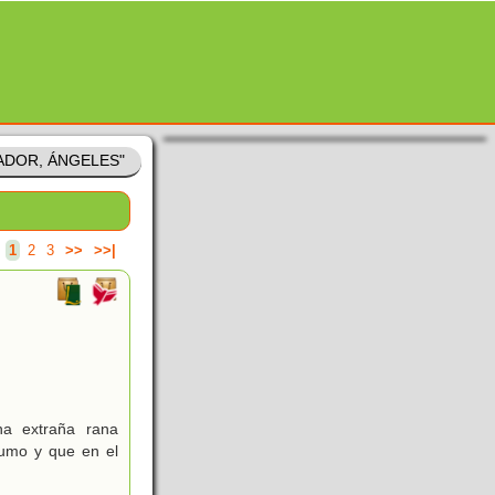
INADOR, ÁNGELES"
.
1
2
3
>>
>>|
a extraña rana
umo y que en el