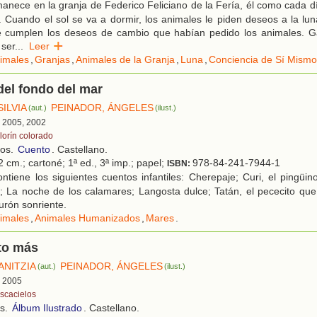
anece en la granja de Federico Feliciano de la Fería, él como cada 
. Cuando el sol se va a dormir, los animales le piden deseos a la l
se cumplen los deseos de cambio que habían pedido los animales. Ga
 ser
...
Leer
imales
,
Granjas
,
Animales de la Granja
,
Luna
,
Conciencia de Sí Mismo
el fondo del mar
ILVIA
PEINADOR, ÁNGELES
(aut.)
(ilust.)
, 2005, 2002
lorín colorado
ños.
Cuento
. Castellano.
 cm.; cartoné; 1ª ed., 3ª imp.; papel;
978-84-241-7944-1
ISBN:
tiene los siguientes cuentos infantiles: Cherepaje; Curi, el pingüi
; La noche de los calamares; Langosta dulce; Tatán, el pececito que
burón sonriente.
imales
,
Animales Humanizados
,
Mares
.
to más
ANITZIA
PEINADOR, ÁNGELES
(aut.)
(ilust.)
, 2005
scacielos
os.
Álbum Ilustrado
. Castellano.