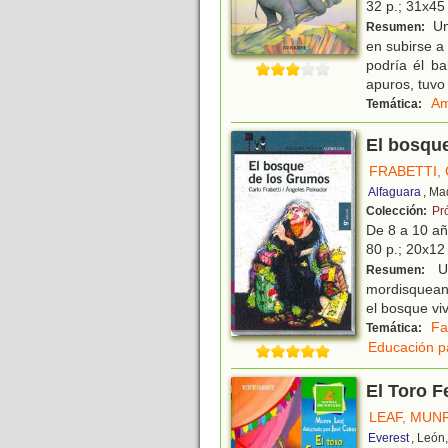
32 p.; 31x45 
Un
Resumen:
en subirse a
podría él b
apuros, tuvo
Am
Temática:
El bosqu
FRABETTI,
Alfaguara
, Ma
Colección:
Pr
De 8 a 10 a
80 p.; 20x12 
Un
Resumen:
mordisquean
el bosque vi
Fa
Temática:
Educación p
El Toro F
LEAF, MUN
Everest
, León