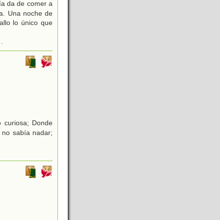
día da de comer a
una. Una noche de
llo lo único que
.
no curiosa; Donde
 no sabía nadar;