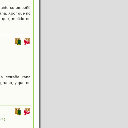
efante se empeñó
raña, ¿por qué no
e que, metido en
a extraña rana
 grumo, y que en
pt.)