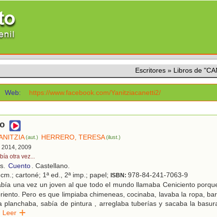
Escritores
»
Libros de "C
Web:
https://www.facebook.com/Yanitziacanetti2/
to
ANITZIA
HERRERO, TERESA
(aut.)
(ilust.)
, 2014, 2009
ía otra vez...
os.
Cuento
. Castellano.
cm.; cartoné; 1ª ed., 2ª imp.; papel;
978-84-241-7063-9
ISBN:
bía una vez un joven al que todo el mundo llamaba Ceniciento porqu
oriento. Pero es que limpiaba chimeneas, cocinaba, lavaba la ropa, bar
ía planchaba, sabía de pintura , arreglaba tuberías y sacaba la basu
Leer