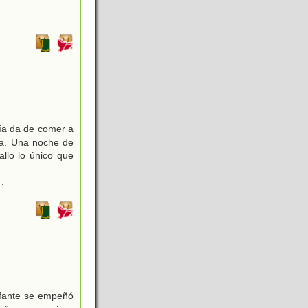
día da de comer a
una. Una noche de
llo lo único que
.
efante se empeñó