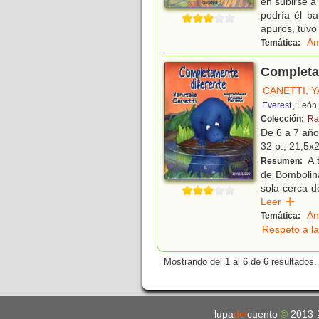
en subirse a
podría él b
apuros, tuvo
Am
Temática:
Completa
CANETTI, Y
Everest
, León
Colección:
Ra
De 6 a 7 añ
32 p.; 21,5x2
A t
Resumen:
de Bombolina
sola cerca de
Leer
An
Temática:
Respeto a la
Mostrando del 1 al 6 de 6 resultados.
lupa
del
cuento
©
2013-