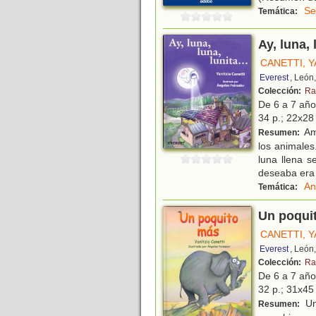
Se
Temática:
Ay, luna, 
CANETTI, Y
Everest
, León
Colección:
Ra
De 6 a 7 añ
34 p.; 22x28 
Am
Resumen:
los animales
luna llena 
deseaba era
An
Temática:
Un poqui
CANETTI, Y
Everest
, León
Colección:
Ra
De 6 a 7 añ
32 p.; 31x45 
Un
Resumen: