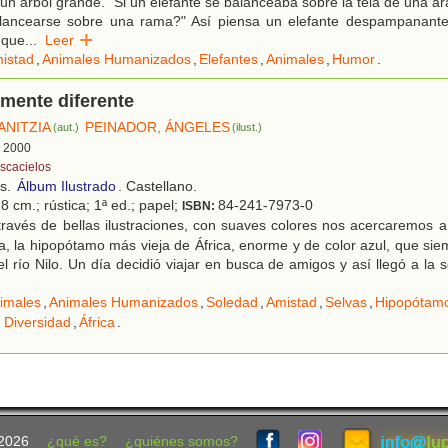
 un árbol grande. "Si un elefante se balanceaba sobre la tela de una a
alancearse sobre una rama?" Así piensa un elefante despampanant
 que
...
Leer
istad
,
Animales Humanizados
,
Elefantes
,
Animales
,
Humor
.
mente diferente
ANITZIA
PEINADOR, ÁNGELES
(aut.)
(ilust.)
, 2000
scacielos
os.
Álbum Ilustrado
. Castellano.
8 cm.; rústica; 1ª ed.; papel;
84-241-7973-0
ISBN:
ravés de bellas ilustraciones, con suaves colores nos acercaremos a l
, la hipopótamo más vieja de África, enorme y de color azul, que sie
l río Nilo. Un día decidió viajar en busca de amigos y así llegó a la s
imales
,
Animales Humanizados
,
Soledad
,
Amistad
,
Selvas
,
Hipopótam
 Diversidad
,
África
.
2026
¿qué es?
¿quiénes somos?