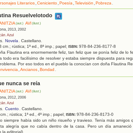
rsonajes Literarios
,
Ceniciento
,
Poesía
,
Televisión
,
Pobreza
.
utina Resuelvelotodo
ANITZIA
AVI
(aut.)
(ilust.)
lona, 2013, 2002
cán. Azul
os.
Novela
. Castellano.
 cm.; rústica; 1ª ed., 8ª imp.; papel;
978-84-236-8177-8
ISBN:
a Flautina era enormemente feliz, tan feliz que se ponía feliz de lo fe
a todo era facilísimo de resolver y estaba siempre dispuesta para reg
problema. Por eso todos en el pueblo la conocían con doña Flautina Re
nvivencia
,
Ancianos
,
Bondad
.
ue nunca se reía
ANITZIA
AVI
(aut.)
(ilust.)
lona, 2012, 2006
cán. Azul
os.
Cuento
. Castellano.
cm.; rústica; 1ª ed., 4ª imp.; papel;
978-84-236-8173-0
ISBN:
to siempre había sido un niño risueño y travieso. Tenía más amigos 
ta alegría que no cabía dentro de la casa. Pero un día amaneció
la editorial)