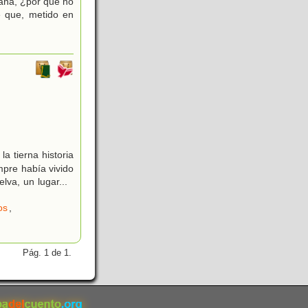
raña, ¿por qué no
e que, metido en
a tierna historia
mpre había vivido
elva, un lugar
...
os
,
Pág. 1 de 1.