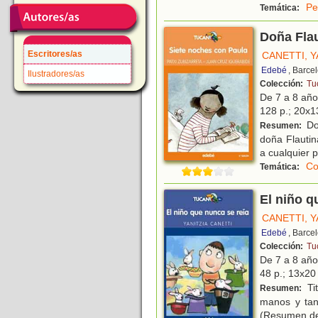
Pe
Temática:
Doña Fla
Escritores/as
CANETTI, Y
Edebé
, Barce
Ilustradores/as
Colección:
Tu
De 7 a 8 añ
128 p.; 20x13
Doñ
Resumen:
doña Flautin
a cualquier 
Co
Temática:
El niño q
CANETTI, Y
Edebé
, Barce
Colección:
Tu
De 7 a 8 añ
48 p.; 13x20 
Ti
Resumen:
manos y tan
(Resumen de 