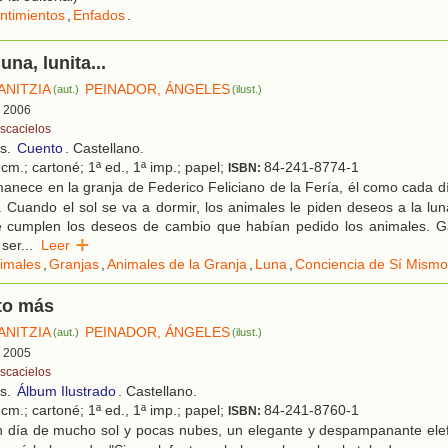
ntimientos
,
Enfados
.
luna, lunita...
ANITZIA
PEINADOR, ÁNGELES
(aut.)
(ilust.)
, 2006
scacielos
os.
Cuento
. Castellano.
cm.; cartoné; 1ª ed., 1ª imp.; papel;
84-241-8774-1
ISBN:
anece en la granja de Federico Feliciano de la Fería, él como cada 
. Cuando el sol se va a dormir, los animales le piden deseos a la l
se cumplen los deseos de cambio que habían pedido los animales. Ga
 ser
...
Leer
imales
,
Granjas
,
Animales de la Granja
,
Luna
,
Conciencia de Sí Mismo
to más
ANITZIA
PEINADOR, ÁNGELES
(aut.)
(ilust.)
, 2005
scacielos
os.
Álbum Ilustrado
. Castellano.
cm.; cartoné; 1ª ed., 1ª imp.; papel;
84-241-8760-1
ISBN:
 día de mucho sol y pocas nubes, un elegante y despampanante el