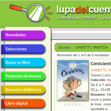
Escritor:
CANETTI, YANITZIA
Mostrando del 1 al 6 de 6 resultados.
Cenicien
CANETTI, Y
Everest
, León
Colección:
Hab
De 6 a 7 añ
32 p.; 21x28 
Ha
Resumen:
sucio y polv
la losa, cos
ayudaba a
...