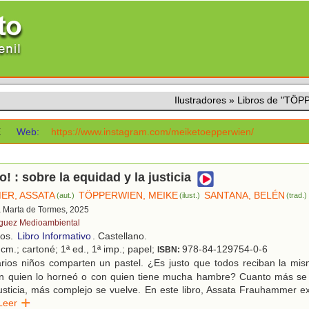
Ilustradores
»
Libros de "TÖ
E
Web:
https://www.instagram.com/meiketoepperwien/
o! : sobre la equidad y la justicia
ER, ASSATA
TÖPPERWIEN, MEIKE
SANTANA, BELÉN
(aut.)
(ilust.)
(trad.)
a Marta de Tormes, 2025
guez Medioambiental
ños.
Libro Informativo
. Castellano.
cm.; cartoné; 1ª ed., 1ª imp.; papel;
978-84-129754-0-6
ISBN:
rios niños comparten un pastel. ¿Es justo que todos reciban la mi
n quien lo horneó o con quien tiene mucha hambre? Cuanto más se 
usticia, más complejo se vuelve. En este libro, Assata Frauhammer ex
Leer