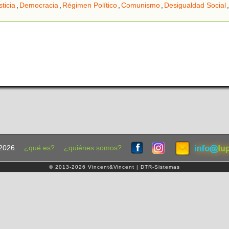
sticia
,
Democracia
,
Régimen Político
,
Comunismo
,
Desigualdad Social
,
2026
¿qué es?
¿quiénes somos?
© 2013-2026 Vincent&Vincent | DTR-Sistemas