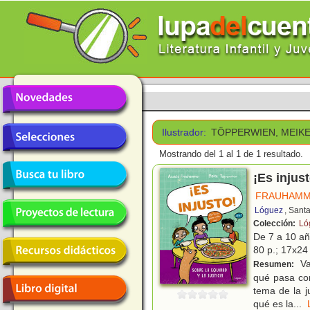
Ilustrador:
TÖPPERWIEN, MEIK
Mostrando del 1 al 1 de 1 resultado.
¡Es injust
FRAUHAMM
Lóguez
, Sant
Colección:
Ló
De 7 a 10 a
80 p.; 17x24 
Va
Resumen:
qué pasa co
tema de la j
qué es la
...