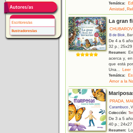
Ed
Temática:
Amistad
,
Rel
La gran f
Escritores/as
CHUBAROV
Ilustradores/as
B de Blok
, Ba
De 4 a 6 añ
32 p.; 25x29 
En 
Resumen:
acerca y, en
que está por
Una
...
Le
Es
Temática:
Amor a la N
Mariposas
PRADA, MA
Carambuco
, 
Colección:
Te
De 3 a 5 añ
40 p.; 24x27 
Los
Resumen: