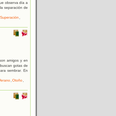
ue observa día a
la separación de
Superación
,
 son amigos y en
 buscan gotas de
para sembrar. En
Verano
,
Otoño
,