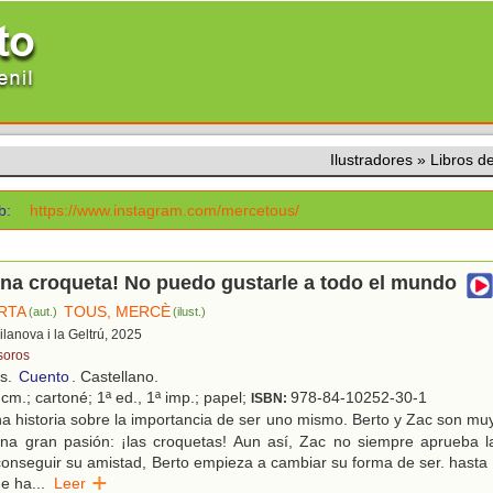
Ilustradores
»
Libros 
b:
https://www.instagram.com/mercetous/
na croqueta! No puedo gustarle a todo el mundo
RTA
TOUS, MERCÈ
(aut.)
(ilust.)
Vilanova i la Geltrú, 2025
soros
os.
Cuento
. Castellano.
cm.; cartoné; 1ª ed., 1ª imp.; papel;
978-84-10252-30-1
ISBN:
 historia sobre la importancia de ser uno mismo. Berto y Zac son muy
na gran pasión: ¡las croquetas! Aun así, Zac no siempre aprueba l
conseguir su amistad, Berto empieza a cambiar su forma de ser. hasta
ue ha
...
Leer