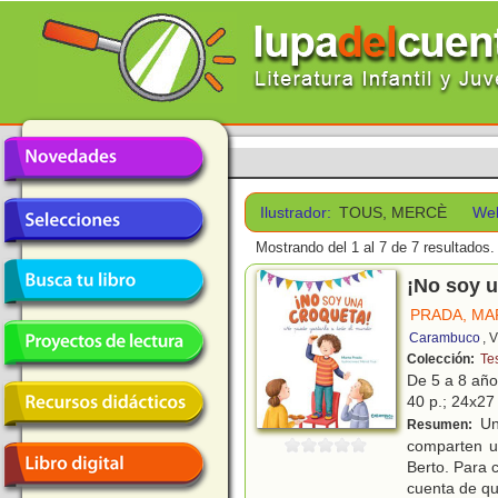
Ilustrador:
TOUS, MERCÈ
We
Mostrando del 1 al 7 de 7 resultados.
¡No soy u
PRADA, MA
Carambuco
, 
Colección:
Te
De 5 a 8 añ
40 p.; 24x27 
Una
Resumen:
comparten u
Berto. Para 
cuenta de q