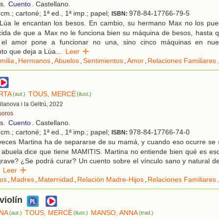
os.
Cuento
. Castellano.
cm.; cartoné; 1ª ed., 1ª imp.; papel;
978-84-17766-79-5
ISBN:
Lúa le encantan los besos. En cambio, su hermano Max no los pue
cida de que a Max no le funciona bien su máquina de besos, hasta q
el amor pone a funcionar no una, sino cinco máquinas en nuest
to que deja a Lúa
...
Leer
milia
,
Hermanos
,
Abuelos
,
Sentimientos
,
Amor
,
Relaciones Familiares
.
RTA
TOUS, MERCÈ
(aut.)
(ilust.)
Vilanova i la Geltrú, 2022
soros
os.
Cuento
. Castellano.
cm.; cartoné; 1ª ed., 1ª imp.; papel;
978-84-17766-74-0
ISBN:
veces Martina ha de separarse de su mamá, y cuando eso ocurre se si
 abuela dice que tiene MAMITIS. Martina no entiende bien qué es es
rave? ¿Se podrá curar? Un cuento sobre el vínculo sano y natural d
Leer
jos
,
Madres
,
Maternidad
,
Relación Madre-Hijos
,
Relaciones Familiares
.
violín
NA
TOUS, MERCÈ
MANSO, ANNA
(aut.)
(ilust.)
(trad.)