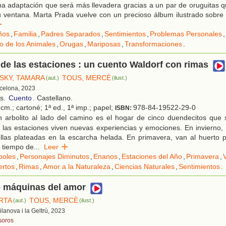
a adaptación que será más llevadera gracias a un par de oruguitas q
 ventana. Marta Prada vuelve con un precioso álbum ilustrado sobre 
r
ños
,
Familia
,
Padres Separados
,
Sentimientos
,
Problemas Personales
,
o de los Animales
,
Orugas
,
Mariposas
,
Transformaciones
.
de las estaciones : un cuento Waldorf con rimas
SKY, TAMARA
TOUS, MERCÈ
(aut.)
(ilust.)
rcelona, 2023
os.
Cuento
. Castellano.
cm.; cartoné; 1ª ed., 1ª imp.; papel;
978-84-19522-29-0
ISBN:
 arbolito al lado del camino es el hogar de cinco duendecitos que
las estaciones viven nuevas experiencias y emociones. En invierno,
ellas plateadas en la escarcha helada. En primavera, van al huerto 
l tiempo de
...
Leer
boles
,
Personajes Diminutos
,
Enanos
,
Estaciones del Año
,
Primavera
,
ertos
,
Rimas
,
Amor a la Naturaleza
,
Ciencias Naturales
,
Sentimientos
.
o máquinas del amor
RTA
TOUS, MERCÈ
(aut.)
(ilust.)
Vilanova i la Geltrú, 2023
soros