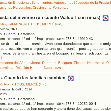
ucación Emocional
,
Sentimientos
,
Autoestima
,
Búsqueda de la Propia 
aciones Personales
,
Crecimiento Personal
.
iesta del invierno (un cuento Waldorf con rimas)
SKY, TAMARA
TOUS, MERCÈ
(aut.)
(ilust.)
rcelona, 2024
os.
Cuento
. Castellano.
cm.; cartoné; 1ª ed., 1ª imp.; papel;
978-84-19910-43-1
ISBN:
un árbol al lado del camino viven cinco duendecitos que son mis amigo
 esta ocasión, van a organizar una gran reunión para agradecer la c
 llegar. Será una gran fiesta en el bosque. Ya llega el solsticio. ¡Es 
er
taciones del Año
,
Invierno
,
Duendes
,
Bosques
,
Fiestas
,
Naturaleza
,
Ri
aturaleza
,
Relación Hombre-Naturaleza
.
. Cuando las familias cambian
RTA
TOUS, MERCÈ
(aut.)
(ilust.)
Vilanova i la Geltrú, 2024
soros
os.
Cuento
. Castellano.
cm.; cartoné; 1ª ed., 1ª imp.; papel;
978-84-10252-00-4
ISBN:
 padres de Leo se han separado y ahora tiene dos casas. Leo se siente