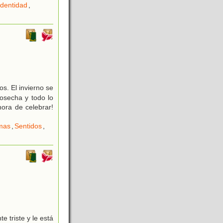
Identidad
,
s. El invierno se
osecha y todo lo
hora de celebrar!
mas
,
Sentidos
,
 triste y le está