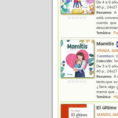
De 4 a 6 añ
40 p.; 24x27 
A 
Resumen:
está conven
cuenta que 
descubrimien
Fa
Temática:
Mamitis
PRADA, MA
Carambuco
, 
Colección:
Te
De 3 a 5 añ
40 p.; 24x27 
A 
Resumen:
tanto,que su
¿Será algo g
mamá que
...
Hi
Temática:
El último 
MANSO, AN