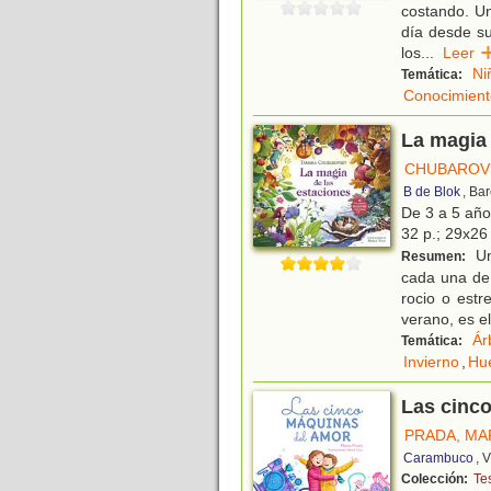
costando. Un
día desde su
los
...
Lee
Ni
Temática:
Conocimient
La magia 
CHUBAROV
B de Blok
, Ba
De 3 a 5 añ
32 p.; 29x26 
Un
Resumen:
cada una de 
rocio o estr
verano, es e
Ár
Temática:
Invierno
,
Hu
Las cinc
PRADA, MA
Carambuco
, 
Colección:
Te