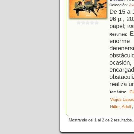
Colección:
Av
De 15 a 
96 p.; 20
papel;
ISB
El
Resumen:
enorme 
detener
obstáculo
ocasión, 
encarga
obstacul
realiza u
Ci
Temática:
Viajes Espac
,
Hitler, Adolf
Mostrando del 1 al 2 de 2 resultados.