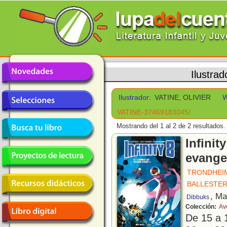
Ilustrad
Ilustrador:
VATINE, OLIVIER
W
VATINE-37469183045/
Mostrando del 1 al 2 de 2 resultados.
Infinit
evange
TRONDHEIM
BALLESTE
, Ma
Dibbuks
Colección:
Av
De 15 a 