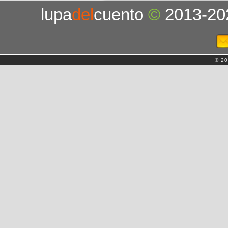
lupa
del
cuento
©
2013-20
© 20