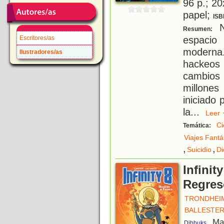
96 p.; 20
papel;
ISB
N
Resumen:
espacio 
Escritores/as
moderna.
Ilustradores/as
hackeos 
cambios 
millones
iniciado 
la
...
Lee
Ci
Temática:
Viajes Fantá
,
,
Suicidio
Di
Infinit
Regres
TRONDHEIM
BALLESTE
, Ma
Dibbuks