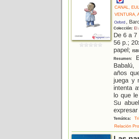
CANAL, EU
VENTURA, 
, Bar
Oxford
Colección:
El 
De 6 a 7
56 p.; 20
papel;
ISB
El
Resumen:
Babalú,
años que
juega y 
intenta 
lo que l
Su abue
expresar
Tr
Temática:
Relación Pr
Las na