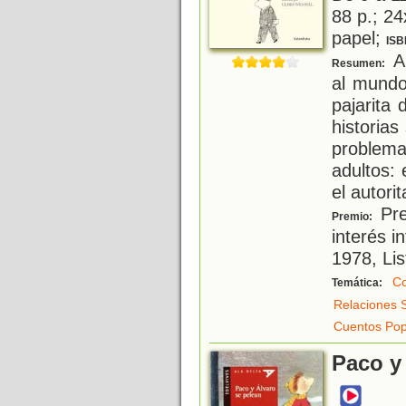
88 p.; 24
papel;
ISB
A 
Resumen:
al mundo
pajarita 
historias
problema
adultos: 
el autori
Pre
Premio:
interés in
1978, Li
Co
Temática:
Relaciones 
Cuentos Pop
Paco y