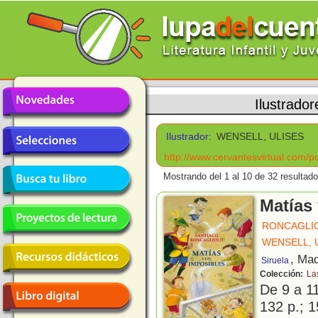
Ilustrador
Ilustrador:
WENSELL, ULISES
http://www.cervantesvirtual.com/po
Mostrando del 1 al 10 de 32 resultado
Matías 
RONCAGLIO
WENSELL, 
, Mad
Siruela
Colección:
La
De 9 a 1
132 p.; 1