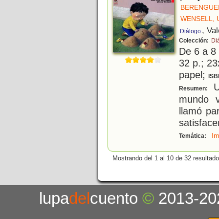
BERENGUER
WENSELL, 
, Va
Diálogo
Colección:
Diá
De 6 a 8
32 p.; 23
papel;
ISB
U
Resumen:
mundo v
llamó pa
satisface
Im
Temática:
Mostrando del 1 al 10 de 32 resultado
lupa
del
cuento
©
2013-20