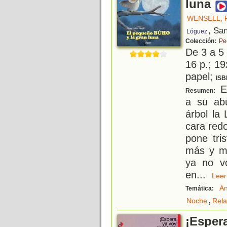
luna
WENSELL, 
, Sa
Lóguez
Colección:
Pe
De 3 a 5
16 p.; 19
papel;
ISB
El
Resumen:
a su ab
árbol la
cara red
pone tri
más y má
ya no vo
en
...
Le
An
Temática:
,
Noche
Rela
¡Espera