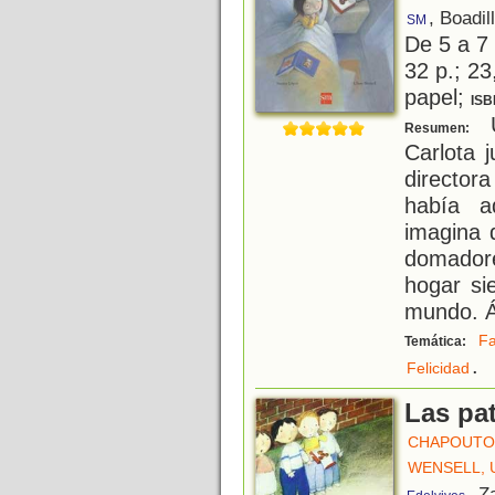
, Boadil
SM
De 5 a 7
32 p.; 23
papel;
ISB
U
Resumen:
Carlota j
director
había a
imagina q
domador
hogar si
mundo. 
Fa
Temática:
.
Felicidad
Las pat
CHAPOUTON
WENSELL, 
, Z