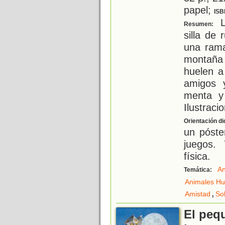
papel;
ISB
L
Resumen:
silla de
una rama
montaña
huelen a
amigos 
menta y
Ilustraci
Orientación di
un póste
juegos.
física.
An
Temática:
Animales H
,
Amistad
So
El peq