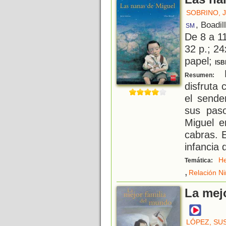
SOBRINO, 
, Boadil
SM
De 8 a 1
32 p.; 24
papel;
ISB
M
Resumen:
disfruta
el sende
sus pas
Miguel e
cabras. E
infancia
He
Temática:
,
Relación N
La mej
LÓPEZ, SU