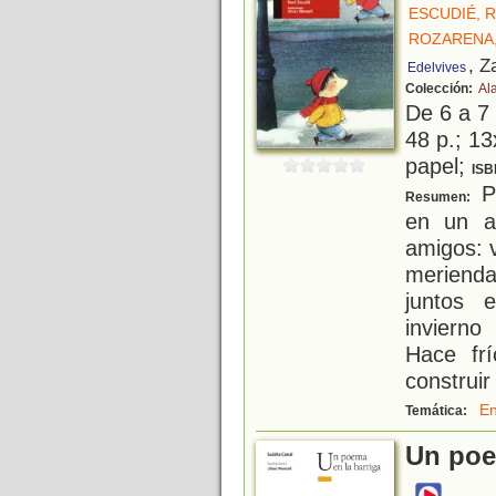
ESCUDIÉ, 
ROZARENA,
, Z
Edelvives
Colección:
Al
De 6 a 7
48 p.; 13
papel;
ISB
Pa
Resumen:
en un a
amigos: 
meriend
juntos 
inviern
Hace frí
construir
En
Temática:
Un poe