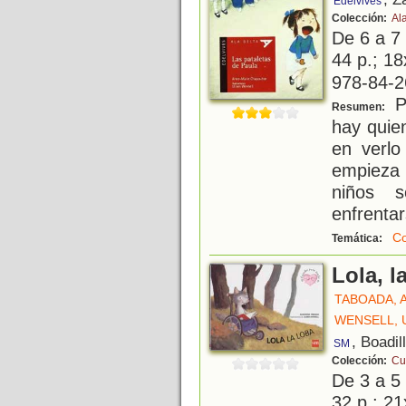
Edelvives
Colección:
Al
De 6 a 7
44 p.; 18
978-84-2
Pa
Resumen:
hay quie
en verlo 
empieza a
niños 
enfrentar
C
Temática:
Lola, l
TABOADA, 
WENSELL, 
, Boadil
SM
Colección:
Cu
De 3 a 5
32 p.; 21