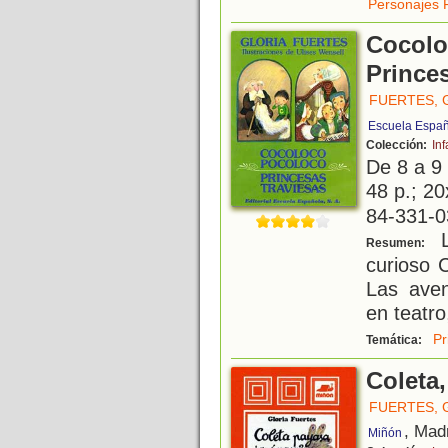
Personajes 
Cocolo
Princes
FUERTES, 
Escuela Espa
Colección:
Inf
De 8 a 9
48 p.; 20
84-331-0
L
Resumen:
curioso 
Las aven
en teatro
Pr
Temática:
Coleta
FUERTES, 
, Mad
Miñón