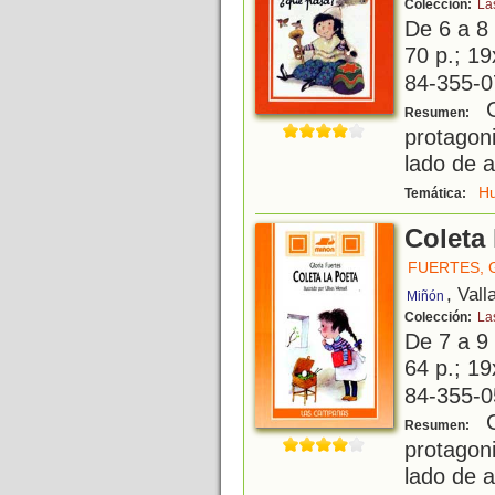
Colección:
La
De 6 a 8
70 p.; 19
84-355-0
G
Resumen:
protagon
lado de 
H
Temática:
Coleta 
FUERTES, 
, Vall
Miñón
Colección:
La
De 7 a 9
64 p.; 19
84-355-0
G
Resumen:
protagon
lado de 