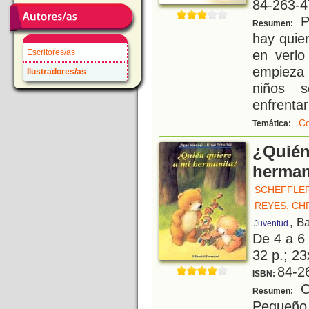
84-263-4
Pa
Resumen:
hay quie
en verlo 
Escritores/as
empieza a
Ilustradores/as
niños 
enfrentar
C
Temática:
¿Quién
herman
SCHEFFLER
REYES, CH
, B
Juventud
De 4 a 6
32 p.; 23
84-2
ISBN:
O
Resumen:
Pequeño