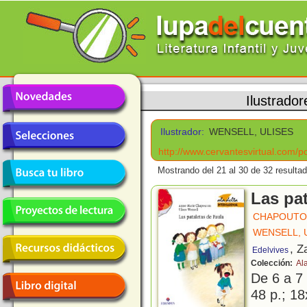
Ilustrador
Ilustrador:
WENSELL, ULISES
http://www.cervantesvirtual.com/po
Mostrando del 21 al 30 de 32 resulta
Las pat
CHAPOUTON
WENSELL, 
, Z
Edelvives
Colección:
Al
De 6 a 7
48 p.; 18