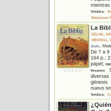
mientras 
An
Temática:
Relaciones F
La Bibl
DELVAL, M
WENSELL, 
, Mad
Bruño
De 7 a 9
164 p.; 2
papel;
ISB
S
Resumen:
diversas
génesis 
nuevo te
Cr
Temática:
¿Quién