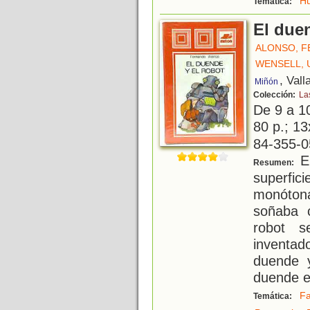
H
Temática:
El duen
ALONSO, 
WENSELL, 
, Vall
Miñón
Colección:
La
De 9 a 1
80 p.; 13
84-355-0
El
Resumen:
superfi
monótona
soñaba c
robot s
inventado
duende y
duende 
Fa
Temática: