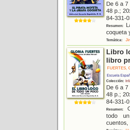
De 6 a 7
48 p.; 20
84-331-0
La
Resumen:
coqueta y
Ji
Temática:
Libro l
libro p
FUERTES, 
Escuela Espa
Colección:
Inf
De 6 a 7
48 p.; 20
84-331-0
C
Resumen:
todo un
cuentos, 