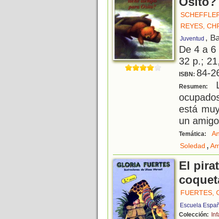
Osito?
SCHEFFLER
REYES, CH
, B
Juventud
De 4 a 6
32 p.; 21
84-2
ISBN:
L
Resumen:
ocupados
está muy
un amigo.
An
Temática:
,
Soledad
Am
El pira
coquet
FUERTES, 
Escuela Espa
Colección:
Inf