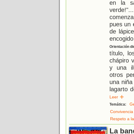
en la sa
verde!"
comenzar
pues un 
de lápic
encogido
Orientación di
título, 
chápiro 
y una i
otros pe
una niña 
lagarto 
Leer
Ge
Temática:
Convivencia
Respeto a la
La ban