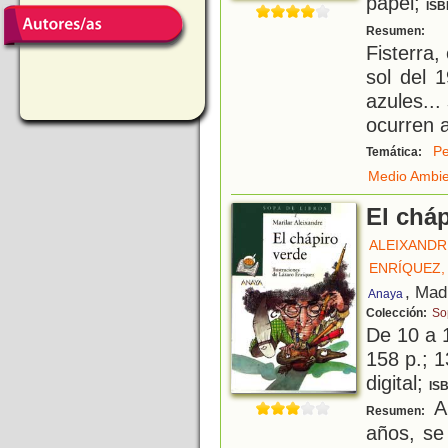
papel;
ISB
E
Resumen:
Fisterra,
sol del 
azules...
ocurren a
Pe
Temática:
Medio Ambi
El cháp
ALEIXANDR
ENRÍQUEZ,
, Mad
Anaya
Colección:
So
De 10 a 
158 p.; 1
digital;
IS
A 
Resumen:
años, se