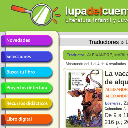
Traductores
»
Traductor:
ALEIXANDRE, MARIL
Mostrando del 1 al 4 de 4 resultados.
La vaca
de alqu
ALEIXANDR
ALEIXANDR
, Z
Edelvives
Colección:
Al
De 9 a 1
216 p.; 2