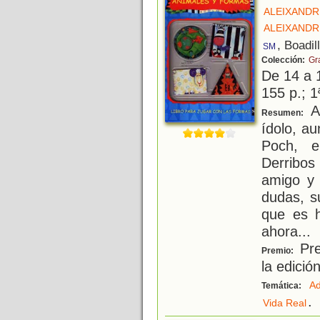
ALEIXANDR
ALEIXANDR
, Boadil
SM
Colección:
Gr
De 14 a 
155 p.; 1
A 
Resumen:
ídolo, a
Poch, e
Derribos
amigo y 
dudas, s
que es h
ahora
...
Pre
Premio:
la edició
Ad
Temática:
.
Vida Real