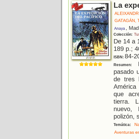
La expe
ALEIXANDR
GATAGÁN, 
, Mad
Anaya
Colección:
Tus
De 14 a 
189 p.; 4
84-2
ISBN:
E
Resumen:
pasado 
de tres 
América
que acr
tierra.
nuevo, 
polizón, 
Na
Temática:
Aventuras e