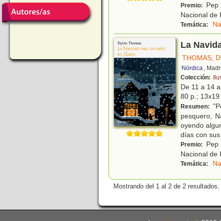
Pep M
Premio:
Nacional de 
Na
Temática:
La Navida
THOMAS, D
Nórdica
, Madr
Colección:
Ilu
De 11 a 14 
80 p.; 13x19 
"Po
Resumen:
pesquero, N
oyendo algun
días con su
Pep M
Premio:
Nacional de 
Na
Temática:
Mostrando del 1 al 2 de 2 resultados.