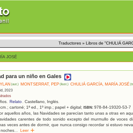
Traductores
»
Libros de "CHULIÁ GAR
RÍA JOSÉ
d para un niño en Gales
YLAN
MONTSERRAT, PEP
CHULIÁ GARCÍA, MARÍA JOSÉ
(aut.)
(ilust.)
(t
id, 2023
strados
años.
Relato
. Castellano, Inglés.
cm.; cartoné; 1ª ed., 1º imp.; papel + digital;
978-84-19320-53-7
ISBN:
r aquellos años, las Navidades se parecían tanto unas a otras en aq
avidades carentes de todo sonido excepto del murmullo de voces di
as veces antes de dormir, que nunca consigo recordar si estuvo neva
s noches
...
Leer