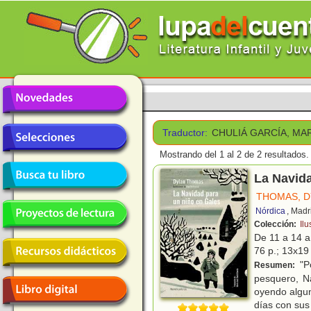
Traductor:
CHULIÁ GARCÍA, MA
Mostrando del 1 al 2 de 2 resultados.
La Navida
THOMAS, D
Nórdica
, Madr
Colección:
Ilu
De 11 a 14 
76 p.; 13x19 
"Po
Resumen:
pesquero, N
oyendo algun
días con su