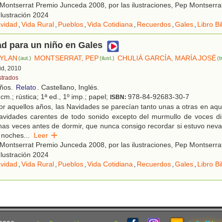
ontserrat Premio Junceda 2008, por las ilustraciones, Pep Montserra
Ilustración 2024
vidad
,
Vida Rural
,
Pueblos
,
Vida Cotidiana
,
Recuerdos
,
Gales
,
Libro Bi
d para un niño en Gales
YLAN
MONTSERRAT, PEP
CHULIÁ GARCÍA, MARÍA JOSÉ
(aut.)
(ilust.)
(t
id, 2010
strados
años.
Relato
. Castellano, Inglés.
cm.; rústica; 1ª ed., 1º imp.; papel;
978-84-92683-30-7
ISBN:
r aquellos años, las Navidades se parecían tanto unas a otras en aq
avidades carentes de todo sonido excepto del murmullo de voces di
as veces antes de dormir, que nunca consigo recordar si estuvo neva
s noches
...
Leer
ontserrat Premio Junceda 2008, por las ilustraciones, Pep Montserra
Ilustración 2024
vidad
,
Vida Rural
,
Pueblos
,
Vida Cotidiana
,
Recuerdos
,
Gales
,
Libro Bi