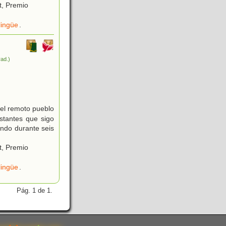
t, Premio
lingüe
.
rad.)
uel remoto pueblo
stantes que sigo
ndo durante seis
t, Premio
lingüe
.
Pág. 1 de 1.