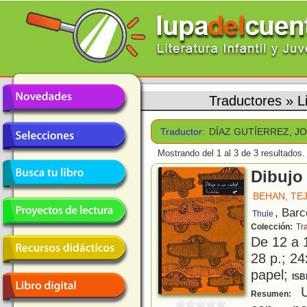
Traductores
»
L
Traductor:
DÍAZ GUTÍERREZ, J
Mostrando del 1 al 3 de 3 resultados.
Dibujo
BEHAN, TE
, Barc
Thule
Colección:
Tr
De 12 a 
28 p.; 24
papel;
ISB
U
Resumen: