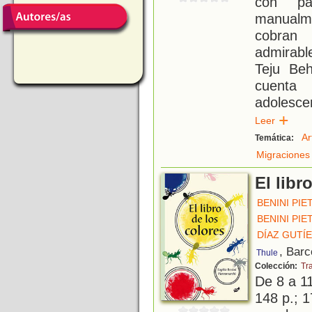
con pap
manualme
cobran 
admirabl
Teju Beh
cuenta
adolesce
Leer
Ar
Temática:
Migraciones
El libr
BENINI PI
BENINI PI
DÍAZ GUTÍ
, Barc
Thule
Colección:
Tr
De 8 a 1
148 p.; 1