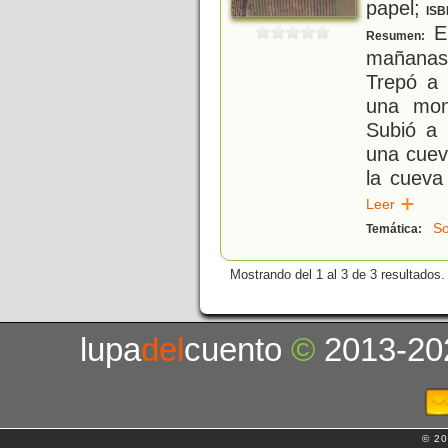
papel;
ISB
El
Resumen:
mañanas.
Trepó a 
una mon
Subió a 
una cuev
la cueva
Leer
So
Temática:
Mostrando del 1 al 3 de 3 resultados.
lupa
del
cuento
©
2013-20
© 20