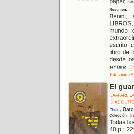
papel;
ISB
L
Resumen:
Benini
LIBROS, 
mundo d
extraordi
escrito 
libro de 
desde lo
Cr
Temática:
Educación Ar
El guar
JAAFARI, L
DÍAZ GUTÍ
, Barc
Thule
Colección:
Tr
Todas la
40 p.; 22