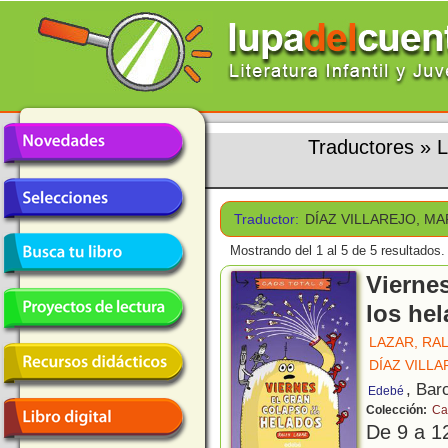
Traductores
»
L
Traductor:
DÍAZ VILLAREJO, M
Mostrando del 1 al 5 de 5 resultados.
Viernes
los he
LAZAR, RA
DÍAZ VILL
, Bar
Edebé
Colección:
Ca
De 9 a 1