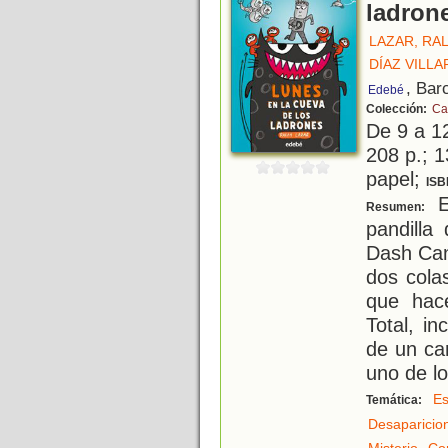
ladron
LAZAR, RA
DÍAZ VILL
, Bar
Edebé
Colección:
Ca
De 9 a 1
208 p.; 1
papel;
ISB
E
Resumen:
pandilla
Dash Can
dos colas
que hac
Total, in
de un ca
uno de l
Es
Temática:
Desaparicio
,