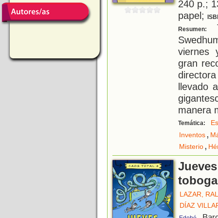
240 p.; 1
papel;
ISB
T
Resumen:
Swedhum
viernes
gran rec
directo
llevado 
gigantes
manera m
Es
Temática:
,
Inventos
Má
,
Misterio
Hé
Jueves 
toboga
LAZAR, RA
DÍAZ VILL
, Bar