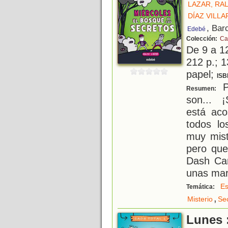
LAZAR, RA
DÍAZ VILL
, Bar
Edebé
Colección:
Ca
De 9 a 1
212 p.; 1
papel;
ISB
P
Resumen:
son...
está aco
todos lo
muy mist
pero que
Dash Ca
unas mar
Es
Temática:
,
Misterio
Se
Lunes :