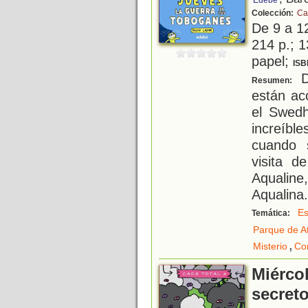
Edebé
Colección:
Ca
De 9 a 1
214 p.; 1
papel;
ISB
D
Resumen:
están ac
el Swed
increíb
cuando s
visita d
Aqualin
Aqualina
Es
Temática:
Parque de A
,
Misterio
Co
Miércol
secret