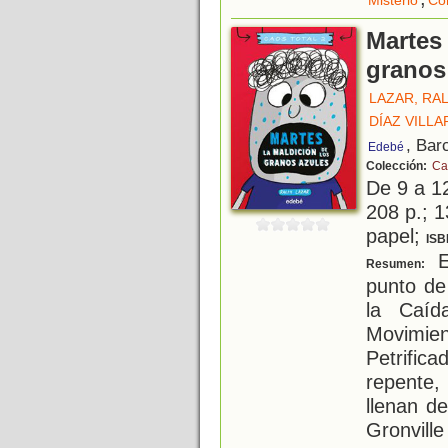
Misterio
Co
Martes 
granos
LAZAR, RA
DÍAZ VILL
, Bar
Edebé
Colección:
Ca
De 9 a 1
208 p.; 1
papel;
ISB
E
Resumen:
punto de
la Caíd
Movimien
Petrifi
repente,
llenan d
Gronvill