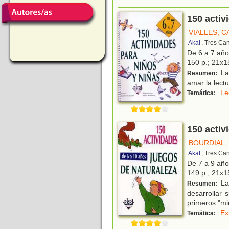
150 activ
VIALLES, 
Akal
, Tres Ca
De 6 a 7 añ
150 p.; 21x15
Las
Resumen:
amar la lectu
Le
Temática:
150 activ
BOURDIAL,
Akal
, Tres Ca
De 7 a 9 añ
149 p.; 21x15
Las
Resumen:
desarrollar 
primeros "mi
Ex
Temática: