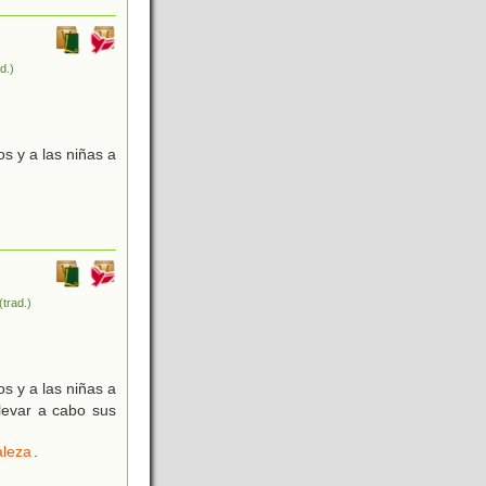
ad.)
s y a las niñas a
(trad.)
s y a las niñas a
llevar a cabo sus
aleza
.