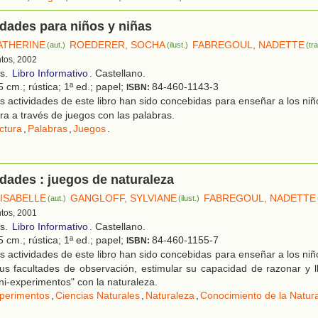
idades para niños y niñas
CATHERINE
ROEDERER, SOCHA
FABREGOUL, NADETTE
(aut.)
(ilust.)
(tr
ntos, 2002
os.
Libro Informativo
. Castellano.
 cm.; rústica; 1ª ed.; papel;
84-460-1143-3
ISBN:
 actividades de este libro han sido concebidas para enseñar a los niño
ra a través de juegos con las palabras.
ctura
,
Palabras
,
Juegos
.
idades : juegos de naturaleza
 ISABELLE
GANGLOFF, SYLVIANE
FABREGOUL, NADETTE
(aut.)
(ilust.)
ntos, 2001
os.
Libro Informativo
. Castellano.
 cm.; rústica; 1ª ed.; papel;
84-460-1155-7
ISBN:
 actividades de este libro han sido concebidas para enseñar a los niño
sus facultades de observación, estimular su capacidad de razonar y 
ni-experimentos" con la naturaleza.
perimentos
,
Ciencias Naturales
,
Naturaleza
,
Conocimiento de la Natur