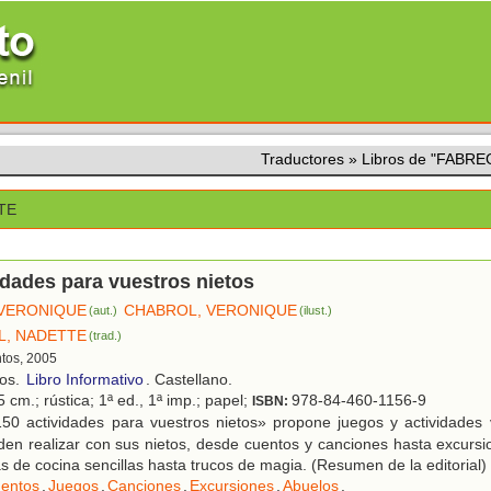
Traductores
»
Libros de "FABR
TE
idades para vuestros nietos
VERONIQUE
CHABROL, VERONIQUE
(aut.)
(ilust.)
, NADETTE
(trad.)
ntos, 2005
ños.
Libro Informativo
. Castellano.
 cm.; rústica; 1ª ed., 1ª imp.; papel;
978-84-460-1156-9
ISBN:
50 actividades para vuestros nietos» propone juegos y actividades 
en realizar con sus nietos, desde cuentos y canciones hasta excursion
s de cocina sencillas hasta trucos de magia. (Resumen de la editorial)
entos
,
Juegos
,
Canciones
,
Excursiones
,
Abuelos
.