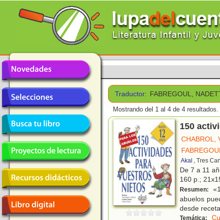
Traductor:
FABREGOUL, NADET
Mostrando del 1 al 4 de 4 resultados.
150 activ
CHABROL, 
FABREGOUL
Akal
, Tres Ca
De 7 a 11 a
160 p.; 21x15
«1
Resumen:
abuelos pued
desde receta
Cu
Temática: