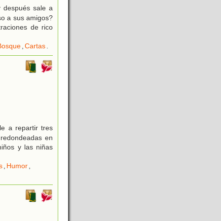
y después sale a
so a sus amigos?
raciones de rico
Bosque
,
Cartas
.
e a repartir tres
s redondeadas en
niños y las niñas
s
,
Humor
,