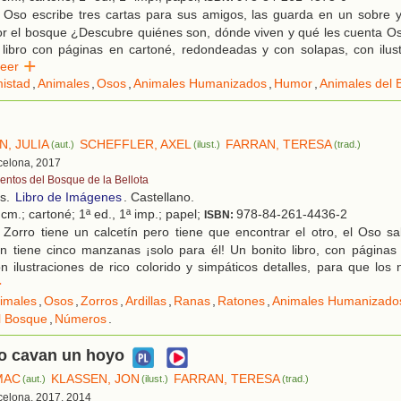
 Oso escribe tres cartas para sus amigos, las guarda en un sobre 
por el bosque ¿Descubre quiénes son, dónde viven y qué les cuenta O
 libro con páginas en cartoné, redondeadas y con solapas, con ilust
Leer
istad
,
Animales
,
Osos
,
Animales Humanizados
,
Humor
,
Animales del 
, JULIA
SCHEFFLER, AXEL
FARRAN, TERESA
(aut.)
(ilust.)
(trad.)
rcelona, 2017
entos del Bosque de la Bellota
os.
Libro de Imágenes
. Castellano.
cm.; cartoné; 1ª ed., 1ª imp.; papel;
978-84-261-4436-2
ISBN:
Zorro tiene un calcetín pero tiene que encontrar el otro, el Oso sal
ón tiene cinco manzanas ¡solo para él! Un bonito libro, con página
n ilustraciones de rico colorido y simpáticos detalles, para que los 
r
imales
,
Osos
,
Zorros
,
Ardillas
,
Ranas
,
Ratones
,
Animales Humanizado
l Bosque
,
Números
.
o cavan un hoyo
MAC
KLASSEN, JON
FARRAN, TERESA
(aut.)
(ilust.)
(trad.)
rcelona, 2017, 2014