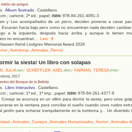
 millón de amigos
os.
Álbum Ilustrado
. Castellano.
cm.; cartoné; 2ª ed.; papel;
978-84-261-4091-3
ISBN:
m y Leo acompañados de un perro, deciden ponerse a cavar para
. Excavan hacia bajo pero como no encuentran nada deciden cambiar d
ego a la izquierda, después hacia arriba y aunque lo tienen mu
ero no encuentran
...
Leer
Klassen Astrid Lindgren Memorial Award 2026
umor
,
Aventuras
,
Animales
,
Perros
.
ormir la siesta! Un libro con solapas
, JULIA
SCHEFFLER, AXEL
FARRAN, TERESA
(aut.)
(ilust.)
(trad.)
rcelona, 2017
entos del Bosque de la Bellota
os.
Libro Interactivo
. Castellano.
cm.; cartoné; 1ª ed., 1ª imp.; papel;
978-84-261-4377-8
ISBN:
Coneja se acurruca en un sillón para dormir la siesta, pero unos golp
ucarse en la ventana para conciliar el sueño cuando unos ruidos ext
 al jardín para echarse tranquilamente en la tumbona y... Un divertido 
r
istad
,
Animales
,
Conejos
,
Animales Humanizados
,
Humor
,
Animales d