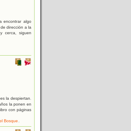
 encontrar algo
e dirección a la
y cerca, siguen
es la despiertan.
raños la ponen en
libro con páginas
el Bosque
.