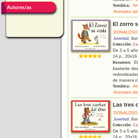
An
Temática:
Animales de
El zorro 
DONALDSON
Juventud
, Ba
Colección:
Cu
De 3 a 5 añ
14 p.; 20x16 
El
Resumen:
bastante des
redondeadas 
de manera 
Am
Temática:
Animales de
Las tres 
DONALDSON
Juventud
, Ba
Colección:
Cu
De 3 a 5 añ
14 p.; 20x16 