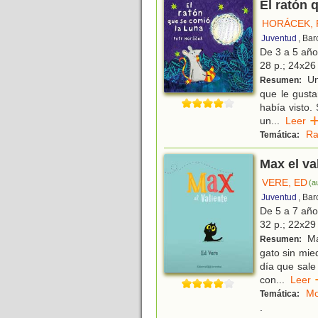
El ratón 
HORÁCEK, 
Juventud
, Ba
De 3 a 5 añ
28 p.; 24x26 
Un
Resumen:
que le gusta
había visto.
un
...
Lee
Ra
Temática:
Max el va
VERE, ED
(a
Juventud
, Ba
De 5 a 7 añ
32 p.; 22x29 
Ma
Resumen:
gato sin mie
día que sale
con
...
Lee
Mo
Temática:
.