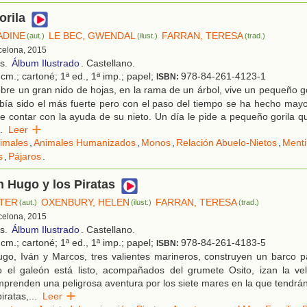
orila
ADINE
LE BEC, GWENDAL
FARRAN, TERESA
(aut.)
(ilust.)
(trad.)
rcelona, 2015
os.
Álbum Ilustrado
. Castellano.
cm.; cartoné; 1ª ed., 1ª imp.; papel;
978-84-261-4123-1
ISBN:
re un gran nido de hojas, en la rama de un árbol, vive un pequeño go
bía sido el más fuerte pero con el paso del tiempo se ha hecho mayo
e contar con la ayuda de su nieto. Un día le pide a pequeño gorila 
.
Leer
imales
,
Animales Humanizados
,
Monos
,
Relación Abuelo-Nietos
,
Menti
s
,
Pájaros
.
n Hugo y los Piratas
ETER
OXENBURY, HELEN
FARRAN, TERESA
(aut.)
(ilust.)
(trad.)
rcelona, 2015
os.
Álbum Ilustrado
. Castellano.
cm.; cartoné; 1ª ed., 1ª imp.; papel;
978-84-261-4183-5
ISBN:
go, Iván y Marcos, tres valientes marineros, construyen un barco p
 el galeón está listo, acompañados del grumete Osito, izan la vel
prenden una peligrosa aventura por los siete mares en la que tendrá
iratas,
...
Leer