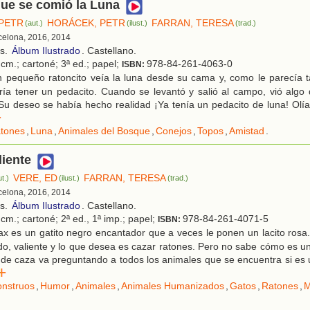
que se comió la Luna
PETR
HORÁCEK, PETR
FARRAN, TERESA
(aut.)
(ilust.)
(trad.)
rcelona, 2016, 2014
os.
Álbum Ilustrado
. Castellano.
cm.; cartoné; 3ª ed.; papel;
978-84-261-4063-0
ISBN:
 pequeño ratoncito veía la luna desde su cama y, como le parecía t
ría tener un pedacito. Cuando se levantó y salió al campo, vió algo
 Su deseo se había hecho realidad ¡Ya tenía un pedacito de luna! Olía
r
tones
,
Luna
,
Animales del Bosque
,
Conejos
,
Topos
,
Amistad
.
liente
VERE, ED
FARRAN, TERESA
ut.)
(ilust.)
(trad.)
rcelona, 2016, 2014
os.
Álbum Ilustrado
. Castellano.
cm.; cartoné; 2ª ed., 1ª imp.; papel;
978-84-261-4071-5
ISBN:
x es un gatito negro encantador que a veces le ponen un lacito rosa
do, valiente y lo que desea es cazar ratones. Pero no sabe cómo es un
 de caza va preguntando a todos los animales que se encuentra si es 
r
nstruos
,
Humor
,
Animales
,
Animales Humanizados
,
Gatos
,
Ratones
,
M