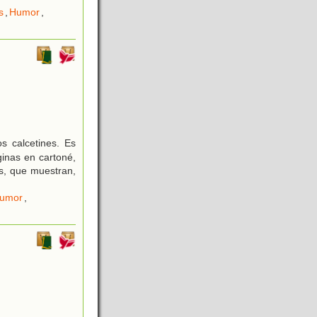
s
,
Humor
,
s calcetines. Es
ginas en cartoné,
es, que muestran,
umor
,