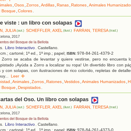
imales
,
Osos
,
Zorros
,
Ardillas
,
Ranas
,
Ratones
,
Animales Humanizado
l Bosque
,
Colores
.
se viste : un libro con solapas
, JULIA
SCHEFFLER, AXEL
FARRAN, TERESA
(aut.)
(ilust.)
(trad.)
rcelona, 2017
entos del Bosque de la Bellota
os.
Libro Interactivo
. Castellano.
cm.; cartoné; 1ª ed., 1ª imp.; papel;
978-84-261-4379-2
ISBN:
 Zorro se acaba de levantar y quiere vestirse, pero no encuenta lo
pistado ¡Ayúda a Zorro a localizar su ropa! Un divertido libro con pá
y con solapas, con ilustraciones de rico colorido, repletas de detall
muy
...
Leer
istad
,
Animales
,
Zorros
,
Ratones
,
Vestidos
,
Animales Humanizados
,
H
l Bosque
,
Despistados
.
cartas del Oso. Un libro con solapas
, JULIA
SCHEFFLER, AXEL
FARRAN, TERESA
(aut.)
(ilust.)
(trad.)
rcelona, 2017
entos del Bosque de la Bellota
os.
Libro Interactivo
. Castellano.
cm.; cartoné; 1ª ed., 1ª imp.; papel;
978-84-261-4373-0
ISBN: