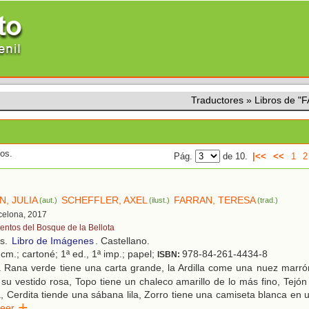
Traductores
»
Libros de 
dos.
Pág.
de 10.
|<<
<<
1
2
, JULIA
SCHEFFLER, AXEL
FARRAN, TERESA
(aut.)
(ilust.)
(trad.)
rcelona, 2017
entos del Bosque de la Bellota
os.
Libro de Imágenes
. Castellano.
cm.; cartoné; 1ª ed., 1ª imp.; papel;
978-84-261-4434-8
ISBN:
 Rana verde tiene una carta grande, la Ardilla come una nuez marrón
 su vestido rosa, Topo tiene un chaleco amarillo de lo más fino, Tejón 
, Cerdita tiende una sábana lila, Zorro tiene una camiseta blanca en 
Leer