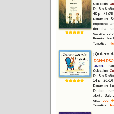
Colección:
Un
De 6 a 8 añ
40 p.; 21x28 
Sa
Resumen:
espectacular
derecha, lu
excavando p
Jon 
Premio:
H
Temática:
¡Quiero d
DONALDSON
Juventud
, Ba
Colección:
Cu
De 3 a 5 añ
14 p.; 20x16 
La 
Resumen:
Decide acurr
alerta. Sale
en
...
Lee
Am
Temática: