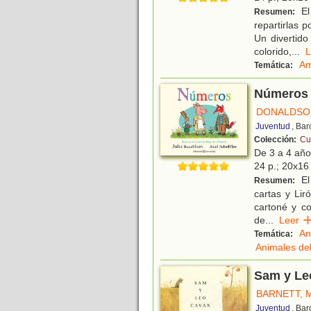
El
Resumen:
repartirlas 
Un divertido
colorido,
...
Am
Temática:
Números
DONALDSON
Juventud
, Ba
Colección:
Cu
De 3 a 4 añ
24 p.; 20x16 
El 
Resumen:
cartas y Lir
cartoné y co
de
...
Lee
An
Temática:
Animales de
Sam y Le
BARNETT, 
Juventud
, Ba