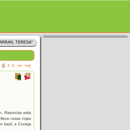
"FARRAN, TERESA"
3
4
5
>>
>>|
, Ratoncita está
lleva rosas rojas
un baúl, a Coneja