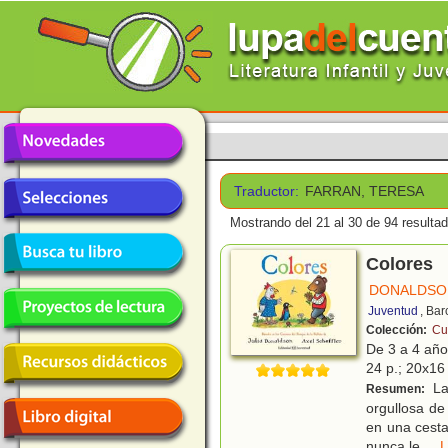
Traductor:
FARRAN, TERESA
Mostrando del 21 al 30 de 94 resulta
Colores
DONALDSON
Juventud
, Ba
Colección:
Cu
De 3 a 4 añ
24 p.; 20x16 
La
Resumen:
orgullosa de
en una cesta
nunca le
...