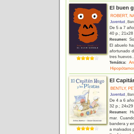
El buen g
ROBERT, N
Juventud
, Ba
De 5 a 7 añ
40 p.; 21x28 
Sob
Resumen:
El abuelo ha
afortunado d
tres huevos
..
An
Temática:
Hipopótamo
El Capitá
BENTLY, P
Juventud
, Ba
De 4 a 6 añ
32 p.; 24x29 
Hu
Resumen:
mar. Cuando
bandera y em
a malvados p