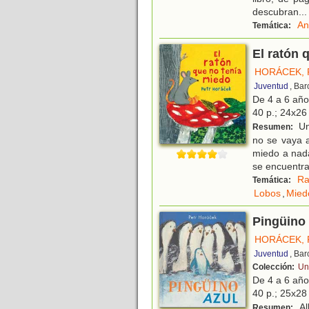
descubran
...
An
Temática:
El ratón 
HORÁCEK, 
Juventud
, Ba
De 4 a 6 añ
40 p.; 24x26 
Un 
Resumen:
no se vaya a
miedo a nada
se encuentr
Ra
Temática:
Lobos
,
Mied
Pingüino 
HORÁCEK, 
Juventud
, Ba
Colección:
Un
De 4 a 6 añ
40 p.; 25x28 
Al
Resumen: