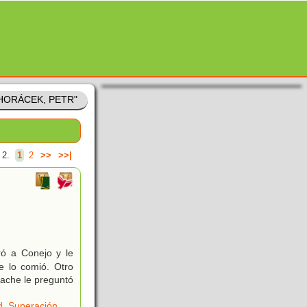
 "HORÁCEK, PETR"
 2.
1
2
>>
>>|
ró a Conejo y le
e lo comió. Otro
pache le preguntó
d
,
Superación
,