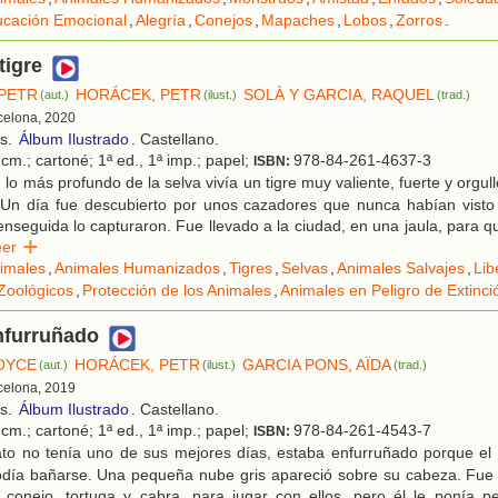
cación Emocional
,
Alegría
,
Conejos
,
Mapaches
,
Lobos
,
Zorros
.
tigre
PETR
HORÁCEK, PETR
SOLÀ Y GARCIA, RAQUEL
(aut.)
(ilust.)
(trad.)
rcelona, 2020
os.
Álbum Ilustrado
. Castellano.
cm.; cartoné; 1ª ed., 1ª imp.; papel;
978-84-261-4637-3
ISBN:
lo más profundo de la selva vivía un tigre muy valiente, fuerte y orgul
 Un día fue descubierto por unos cazadores que nunca habían visto 
enseguida lo capturaron. Fue llevado a la ciudad, en una jaula, para 
eer
imales
,
Animales Humanizados
,
Tigres
,
Selvas
,
Animales Salvajes
,
Lib
Zoológicos
,
Protección de los Animales
,
Animales en Peligro de Extinci
nfurruñado
OYCE
HORÁCEK, PETR
GARCIA PONS, AÏDA
(aut.)
(ilust.)
(trad.)
rcelona, 2019
os.
Álbum Ilustrado
. Castellano.
cm.; cartoné; 1ª ed., 1ª imp.; papel;
978-84-261-4543-7
ISBN:
to no tenía uno de sus mejores días, estaba enfurruñado porque el
día bañarse. Una pequeña nube gris apareció sobre su cabeza. Fue a 
, conejo, tortuga y cabra, para jugar con ellos, pero él le ponía p