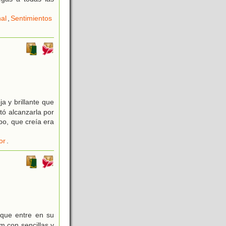
al
,
Sentimientos
 y brillante que
tó alcanzarla por
po, que creía era
or
.
)
que entre en su
 con sencillas y