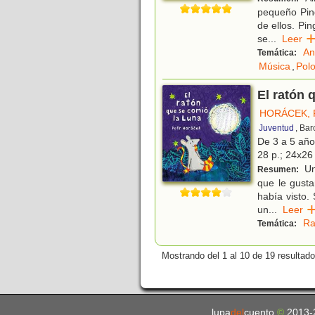
pequeño Ping
de ellos. Pi
se
...
Lee
An
Temática:
Música
,
Polo
El ratón 
HORÁCEK, 
Juventud
, Ba
De 3 a 5 añ
28 p.; 24x26 
Un
Resumen:
que le gusta
había visto.
un
...
Lee
Ra
Temática:
Mostrando del 1 al 10 de 19 resultado
lupa
del
cuento
©
2013-