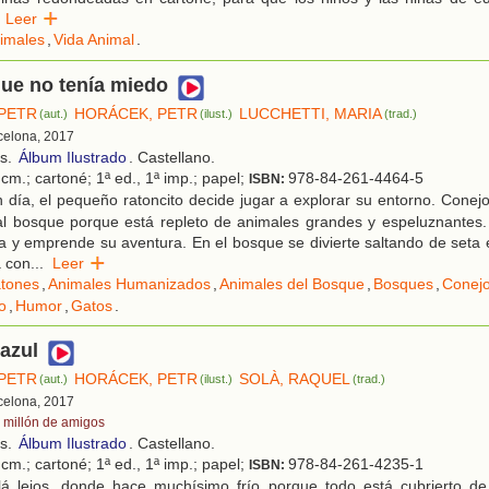
Leer
imales
,
Vida Animal
.
que no tenía miedo
PETR
HORÁCEK, PETR
LUCCHETTI, MARIA
(aut.)
(ilust.)
(trad.)
rcelona, 2017
os.
Álbum Ilustrado
. Castellano.
cm.; cartoné; 1ª ed., 1ª imp.; papel;
978-84-261-4464-5
ISBN:
día, el pequeño ratoncito decide jugar a explorar su entorno. Conej
l bosque porque está repleto de animales grandes y espeluznantes. 
 y emprende su aventura. En el bosque se divierte saltando de seta 
a con
...
Leer
tones
,
Animales Humanizados
,
Animales del Bosque
,
Bosques
,
Conej
o
,
Humor
,
Gatos
.
azul
PETR
HORÁCEK, PETR
SOLÀ, RAQUEL
(aut.)
(ilust.)
(trad.)
rcelona, 2017
 millón de amigos
os.
Álbum Ilustrado
. Castellano.
cm.; cartoné; 1ª ed., 1ª imp.; papel;
978-84-261-4235-1
ISBN:
lá lejos, donde hace muchísimo frío porque todo está cubrierto de