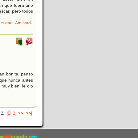
an que fuera uno
escar, pero todos
ersidad
,
Amistad
,
an bonita, pensó
 que nunca antes
 muy bien, le dió
 2.
1
2
>>
>>|