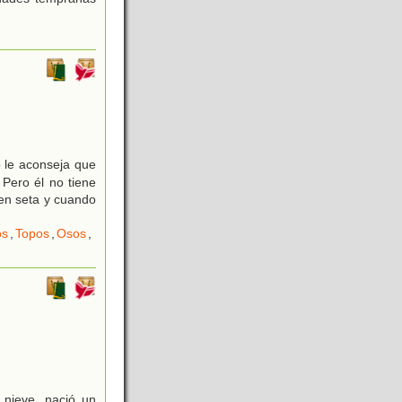
o le aconseja que
Pero él no tiene
en seta y cuando
os
,
Topos
,
Osos
,
 nieve, nació un