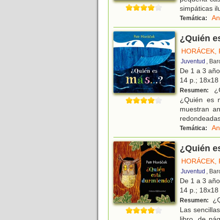
simpáticas il
An
Temática:
¿Quién es
HORÁCEK, 
Juventud
, Ba
De 1 a 3 añ
14 p.; 18x18 
¿Q
Resumen:
¿Quién es m
muestran an
redondeadas
An
Temática:
¿Quién e
HORÁCEK, 
Juventud
, Ba
De 1 a 3 añ
14 p.; 18x18 
¿Q
Resumen:
Las sencilla
libro, de p