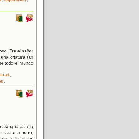
loso. Era el señor
una criatura tan
que todo el mundo
ertad
,
ón
.
 estanque estaba
visitar a perro,
egas a todas las