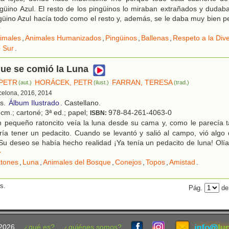
üino Azul. El resto de los pingüinos lo miraban extrañados y dudab
ngüino Azul hacía todo como el resto y, además, se le daba muy bien p
r
imales
,
Animales Humanizados
,
Pingüinos
,
Ballenas
,
Respeto a la Div
 Sur
.
que se comió la Luna
PETR
HORÁCEK, PETR
FARRAN, TERESA
(aut.)
(ilust.)
(trad.)
rcelona, 2016, 2014
os.
Álbum Ilustrado
. Castellano.
cm.; cartoné; 3ª ed.; papel;
978-84-261-4063-0
ISBN:
 pequeño ratoncito veía la luna desde su cama y, como le parecía t
ría tener un pedacito. Cuando se levantó y salió al campo, vió algo
 Su deseo se había hecho realidad ¡Ya tenía un pedacito de luna! Olía
r
tones
,
Luna
,
Animales del Bosque
,
Conejos
,
Topos
,
Amistad
.
s.
Pág.
de
2026
¿qué es?
¿quiénes somos?