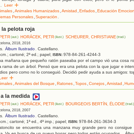
..
Leer
imales
,
Animales Humanizados
,
Amistad
,
Enfados
,
Educación Emocion
lemas Personales
,
Superación
.
 la pelota roja
PETR
HORÁCEK, PETR
SCHEURER, CHRISTIANE
(aut.)
(ilust.)
(trad.)
rcelona, 2018, 2016
os.
Álbum Ilustrado
. Castellano.
cm.; cartoné; 2ª ed.; papel;
978-84-261-4244-3
ISBN:
a mañana que pequeño ratón paseaba por el campo vió una cosa roja
a rama de un árbol. Pensó que era una pelota con la que jugar e inten
dios pero como no lo conseguió. Decidió pedir ayuda a sus amigos: to
Leer
imales
,
Animales del Bosque
,
Ratones
,
Topos
,
Conejos
,
Amistad
,
Hum
a la medida
PETR
HORÁCEK, PETR
BOURGEOIS BERTÍN, ÉLODIE
(aut.)
(ilust.)
(trad.
rcelona, 2018, 2007
os.
Álbum Ilustrado
. Castellano.
cm.; cartoné; 1ª ed., 4ª imp.; papel;
978-84-261-3634-3
ISBN:
toncito se encuentra una manzana muy grande pero no consigue 
. Va en busca de un nuevo hogar pero todos están ocupados... Álbum