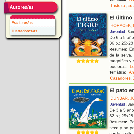
Tristeza
,
Edu
El último 
Escritores/as
HORÁCEK, 
Ilustradores/as
Juventud
, Ba
De 6 a 8 añ
36 p.; 25x28 
En 
Resumen:
de la selva.
magnífica y 
pudiera
...
L
An
Temática:
Cazadores
,
El pato e
DUNBAR, J
Juventud
, Ba
De 3 a 5 añ
32 p.; 25x28 
Pa
Resumen:
seco y no po
cerdo, gallo