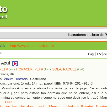
Ilustradores
»
Libros de
Web:
http://www.petrhoracek.co.uk
s.
Pág.
de
 Azul
PETR
HORÁCEK, PETR
SOLÀ, RAQUEL
(aut.)
(ilust.)
(trad.)
rcelona, 2025
os.
Álbum Ilustrado
. Castellano.
cm.; cartoné; 1ª ed., 1ª imp.; papel;
978-84-261-4918-3
ISBN:
 Monstruo Azul estaba aburrido y tenía ganas de jugar. Se encont
 quería jugar, pero estaba tan dormido que no se enteró, así que s
crimina su comportamiento y como no supo qué decir ¡se lo tragó! Ma
o
...
Leer
imales
,
Animales Humanizados
,
Monstruos
,
Amistad
,
Enfados
,
Soleda