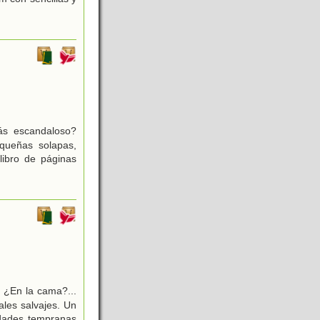
s escandaloso?
equeñas solapas,
libro de páginas
 ¿En la cama?...
ales salvajes. Un
edades tempranas