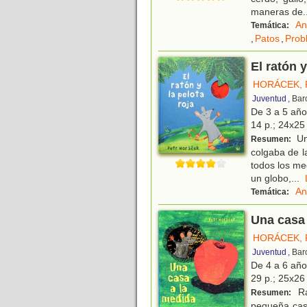
maneras de
.
An
Temática:
,
Patos
,
Prob
El ratón y
HORÁCEK, 
Juventud
, Ba
De 3 a 5 añ
14 p.; 24x25 
Un
Resumen:
colgaba de l
todos los me
un globo,
...
An
Temática:
Una casa 
HORÁCEK, 
Juventud
, Ba
De 4 a 6 añ
29 p.; 25x26 
Ra
Resumen:
pequeña casa