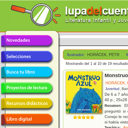
Ilustrador:
HORÁCEK, PETR
Mostrando del 1 al 10 de 19 resultado
Monstruo
HORÁCEK, 
Juventud
, Ba
De 6 a 7 añ
40 p.; 25x28 
El
Resumen:
preguntó si
Conejo le re
si había vist
An
Temática: