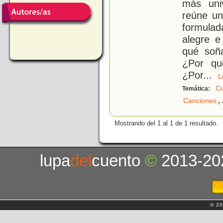
más univ
reúne un
formulad
alegre e
qué soñ
¿Por qu
¿Por
...
Cu
Temática:
,
Canciones
Mostrando del 1 al 1 de 1 resultado.
lupa
del
cuento
©
2013-20
© 20