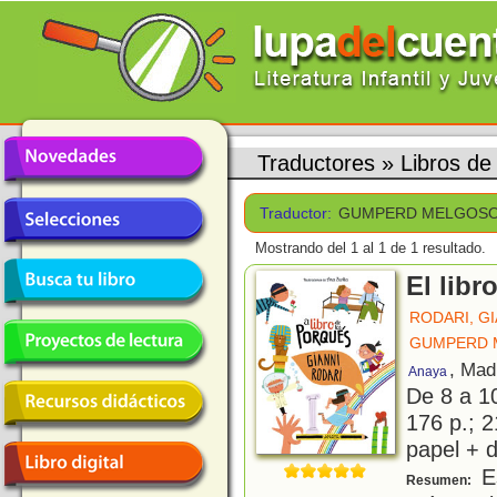
Traductores
»
Libros 
Traductor:
GUMPERD MELGOSO
Mostrando del 1 al 1 de 1 resultado.
El libr
RODARI, GI
GUMPERD 
, Mad
Anaya
De 8 a 1
176 p.; 2
papel + d
Es
Resumen: