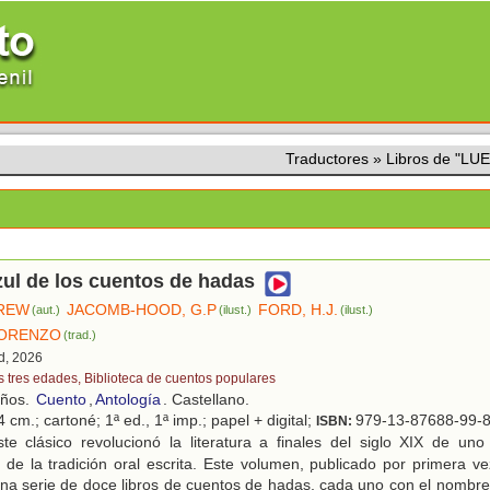
Traductores
»
Libros de "L
azul de los cuentos de hadas
DREW
JACOMB-HOOD, G.P
FORD, H.J.
(aut.)
(ilust.)
(ilust.)
LORENZO
(trad.)
d, 2026
s tres edades, Biblioteca de cuentos populares
años.
Cuento
,
Antología
. Castellano.
 cm.; cartoné; 1ª ed., 1ª imp.; papel + digital;
979-13-87688-99-
ISBN:
te clásico revolucionó la literatura a finales del siglo XIX de un
de la tradición oral escrita. Este volumen, publicado por primera v
na serie de doce libros de cuentos de hadas, cada uno con el nombre