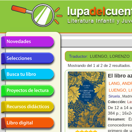
Traductor:
LUENGO, LORENZO
Mostrando del 1 al 2 de 2 resultados.
El libro 
LANG, AN
LUENGO, 
Siruela
, Madri
Colección:
La
De 12 a 14 
384 p.; 16x24
Es
Resumen:
conocedores 
primero de u