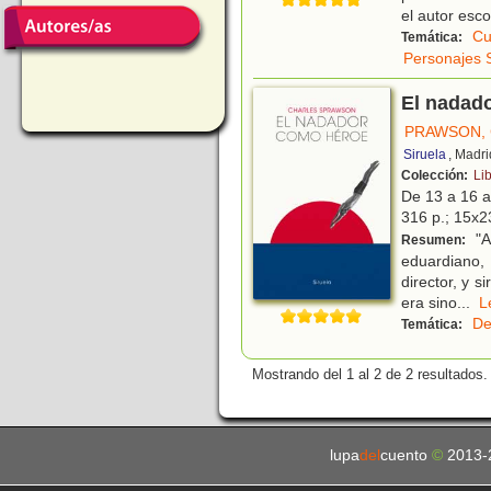
el autor esc
Cu
Temática:
Personajes 
El nadad
PRAWSON,
Siruela
, Madri
Colección:
Li
De 13 a 16 
316 p.; 15x23
"Ap
Resumen:
eduardiano, 
director, y 
era sino
...
De
Temática:
Mostrando del 1 al 2 de 2 resultados.
lupa
del
cuento
©
2013-