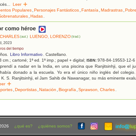
océs
...
Leer
entos Populares
,
Personajes Fantásticos
,
Fantasía
,
Madrastras
,
Pobr
Sobrenaturales
,
Hadas
.
or como héroe
 CHARLES
LUENGO, LORENZO
(aut.)
(trad.)
d, 2023
bros del tiempo
años.
Libro Informativo
. Castellano.
 cm.; cartoné; 1ª ed. 1ª imp.; papel + digital;
978-84-19553-12-6
ISBN:
rendí a nadar en la India, en una piscina que Ranjitsinhji, que el j
había donado a la escuela. Yo era el único niño inglés del colegio.
sir K. S. Ranjitsinhji, el Jam Sahib de Nawanagar, su más eminente ex
Leer
portes
,
Deportistas
,
Natación
,
Biografía
,
Sprawson, Charles
.
2026
¿qué es?
¿quiénes somos?