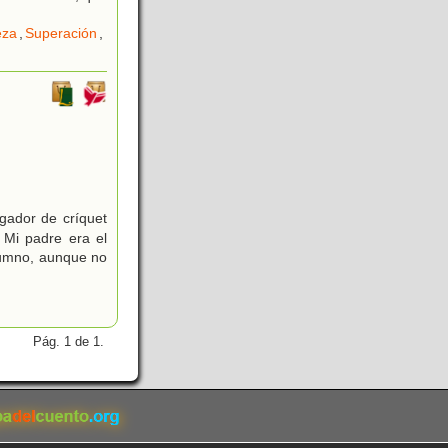
eza
,
Superación
,
ugador de críquet
 Mi padre era el
alumno, aunque no
Pág. 1 de 1.