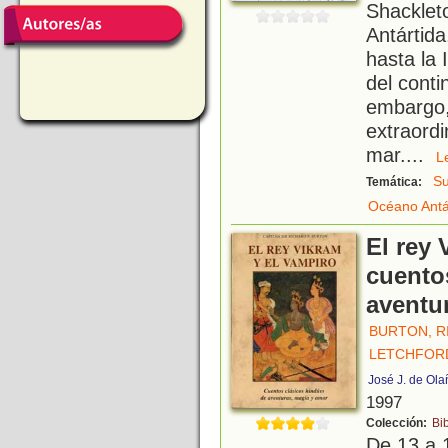
Shacklet
Antártid
hasta la
del conti
embargo
extraord
mar.
...
Su
Temática:
Océano Antá
El rey 
cuento
aventu
BURTON, R
LETCHFORD
José J. de Ola
1997
Colección:
Bi
De 13 a 