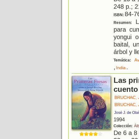
248 p.; 2
84-7
ISBN:
L
Resumen:
para cu
yongui 
baital, 
árbol y l
Av
Temática:
,
.
India
Las pri
cuento
BRUCHAC, 
BRUCHAC, 
José J. de Ola
1994
Colección:
Ál
De 6 a 8