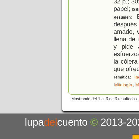
32 p.; 30
papel;
ISB
E
Resumen:
después 
amado, v
llena de
y pide 
esfuerzo
la cóler
que ofre
In
Temática:
,
Mitología
M
Mostrando del 1 al 3 de 3 resultados.
lupa
del
cuento
©
2013-20