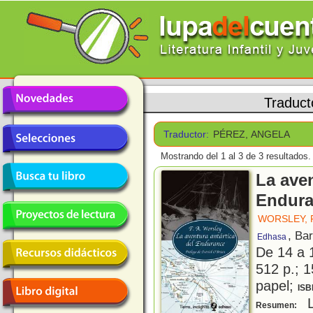
Traduct
Traductor:
PÉREZ, ANGELA
Mostrando del 1 al 3 de 3 resultados.
La aven
Endur
WORSLEY, 
, Ba
Edhasa
De 14 a 
512 p.; 1
papel;
ISB
L
Resumen: