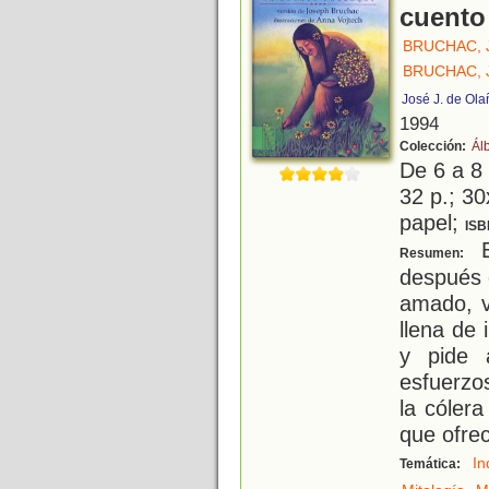
cuento
BRUCHAC, 
BRUCHAC, 
José J. de Ola
1994
Colección:
Ál
De 6 a 8
32 p.; 30
papel;
ISB
E
Resumen:
después 
amado, v
llena de
y pide 
esfuerzo
la cóler
que ofre
In
Temática:
,