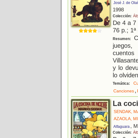
José J. de Ola
1998
Colección:
Ál
De 4 a 7
76 p.; 1ª
Co
Resumen:
juegos,
cuento
Villasan
y lo dev
lo olvide
Cu
Temática:
,
Canciones
La coc
SENDAK, M
AZAOLA, M
, M
Alfaguara
Colección:
Ál