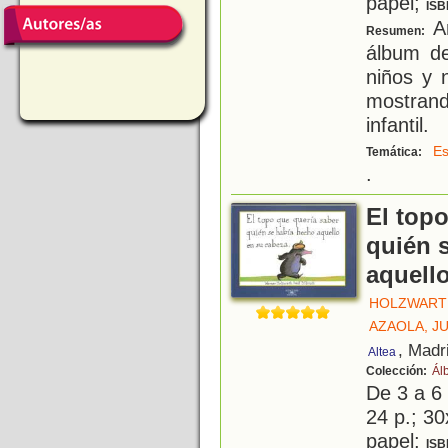
papel;
ISB
An
Resumen:
álbum de
niños y 
mostrand
infantil.
Es
Temática:
.
El top
quién 
aquell
HOLZWART
AZAOLA, J
, Madr
Altea
Colección:
Ál
De 3 a 6
24 p.; 30
papel;
ISB