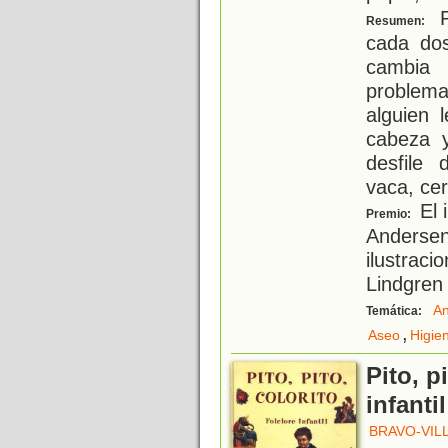
P
Resumen:
cada dos
cambia 
problema.
alguien 
cabeza y
desfile 
vaca, ce
El 
Premio:
Andersen
ilustraci
Lindgren
An
Temática:
,
Aseo
Higie
Pito, pi
infantil
BRAVO-VIL