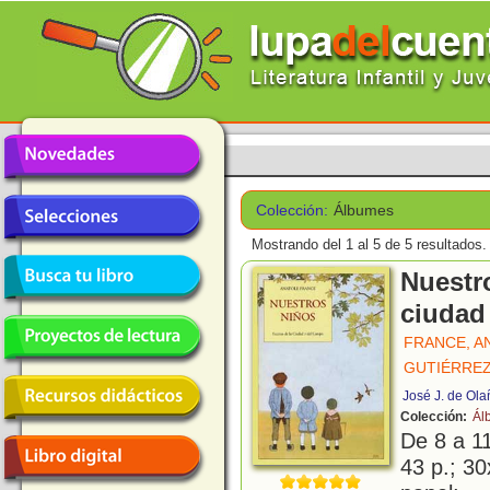
Colección:
Álbumes
Mostrando del 1 al 5 de 5 resultados.
Nuestr
ciudad
FRANCE, A
GUTIÉRREZ
José J. de Ola
Colección:
Ál
De 8 a 1
43 p.; 30