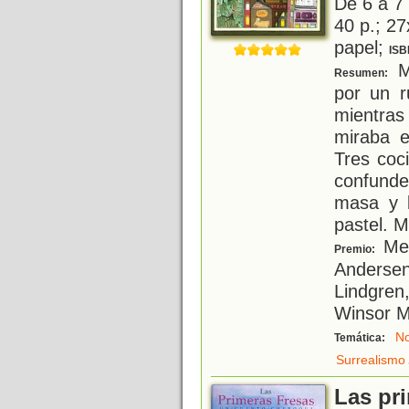
De 6 a 7
40 p.; 27
papel;
ISB
M
Resumen:
por un r
mientras
miraba e
Tres coc
confunde
masa y 
pastel. M
Med
Premio:
Andersen
Lindgren
Winsor 
N
Temática:
Surrealismo
Las pri