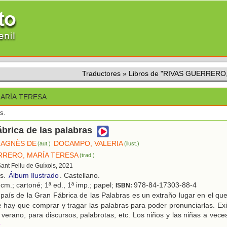
Traductores
»
Libros de "RIVAS GUERRERO
MARÍA TERESA
s.
ábrica de las palabras
 AGNÈS DE
DOCAMPO, VALERIA
(aut.)
(ilust.)
RRERO, MARÍA TERESA
(trad.)
Sant Feliu de Guíxols, 2021
os.
Álbum Ilustrado
. Castellano.
cm.; cartoné; 1ª ed., 1ª imp.; papel;
978-84-17303-88-4
ISBN:
país de la Gran Fábrica de las Palabras es un extraño lugar en el que
 hay que comprar y tragar las palabras para poder pronunciarlas. Ex
e verano, para discursos, palabrotas, etc. Los niños y las niñas a vece
r