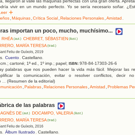
a, llegaron al valle las máquinas perfectas con una gran oferta. Apreta
dría vivir en un mundo perfecto. Yo se sería necesario soñar. ¿Es
Leer
eños
,
Máquinas
,
Crítica Social
,
Relaciones Personales
,
Amistad
.
bras importan un poco, mucho, muchísimo...
 RHÉA
CHEBRET, SÉBASTIEN
(aut.)
(ilust.)
RRERO, MARÍA TERESA
(trad.)
Sant Feliu de Guíxols, 2019
os.
Cuento
. Castellano.
cm.; cartoné; 1ª ed., 1º imp.; papel;
978-84-17303-26-6
ISBN:
y palabras que nos pueden hacer la vida más fácil. Mejorar las re
plificar la comunicación, evitar o resolver conflictos, decir n
e ... (Resumen de la editorial)
municación
,
Palabras
,
Relaciones Personales
,
Amistad
,
Problemas Pe
ábrica de las palabras
 AGNÈS DE
DOCAMPO, VALERIA
(aut.)
(ilust.)
RRERO, MARÍA TERESA
(trad.)
Sant Feliu de Guíxols, 2016
os.
Álbum Ilustrado
. Castellano.