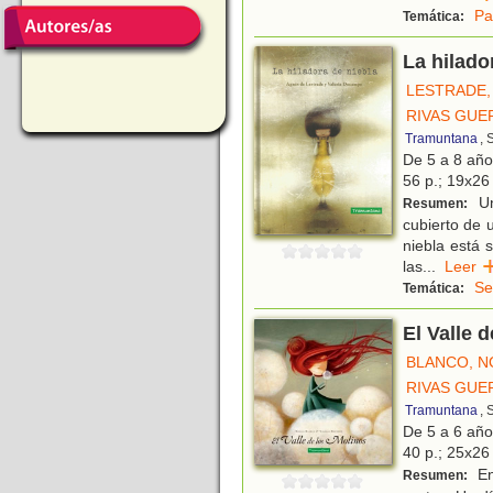
Pa
Temática:
La hilado
LESTRADE,
RIVAS GUE
Tramuntana
, 
De 5 a 8 añ
56 p.; 19x26 
Un
Resumen:
cubierto de 
niebla está 
las
...
Lee
Se
Temática:
El Valle 
BLANCO, N
RIVAS GUE
Tramuntana
, 
De 5 a 6 añ
40 p.; 25x26 
En
Resumen: