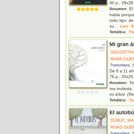
40 p.; 28x28 
El 
Resumen:
habla porque
todo tipo: d
su
...
Lee
Pa
Temática:
Mi gran á
GOLDSTYN
RIVAS GUE
Tramuntana
, 
De 8 a 11 a
76 p.; 20x25 
Yo 
Resumen:
me molesta. 
mi árbol. (Re
So
Temática:
El autob
DUBUC, MA
RIVAS GUE
Tramuntana
, 