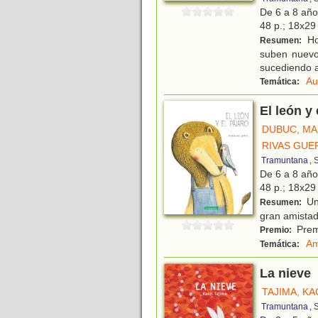
De 6 a 8 añ
48 p.; 18x29 
Hoy
Resumen:
suben nuevo
sucediendo a 
Au
Temática:
El león y 
DUBUC, MA
RIVAS GUE
Tramuntana
, 
De 6 a 8 añ
48 p.; 18x29 
Un 
Resumen:
gran amistad
Premi
Premio:
Am
Temática:
La nieve
TAJIMA, KA
Tramuntana
, 