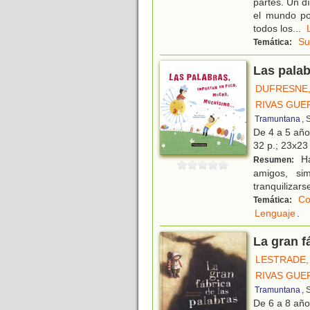
partes. Un dí
el mundo po
todos los
...
Su
Temática:
Las pala
DUFRESNE,
RIVAS GUE
Tramuntana
, 
De 4 a 5 añ
32 p.; 23x23 
Ha
Resumen:
amigos, sim
tranquilizars
Co
Temática:
Lenguaje
.
La gran f
LESTRADE,
RIVAS GUE
Tramuntana
, 
De 6 a 8 añ