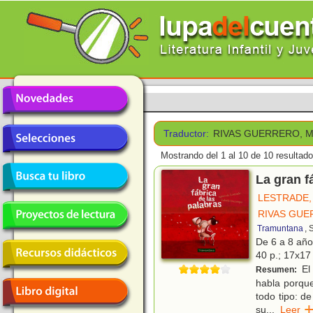
Traductor:
RIVAS GUERRERO, 
Mostrando del 1 al 10 de 10 resultado
La gran f
LESTRADE,
RIVAS GUE
Tramuntana
, 
De 6 a 8 añ
40 p.; 17x17 
El 
Resumen:
habla porque
todo tipo: d
su
...
Lee