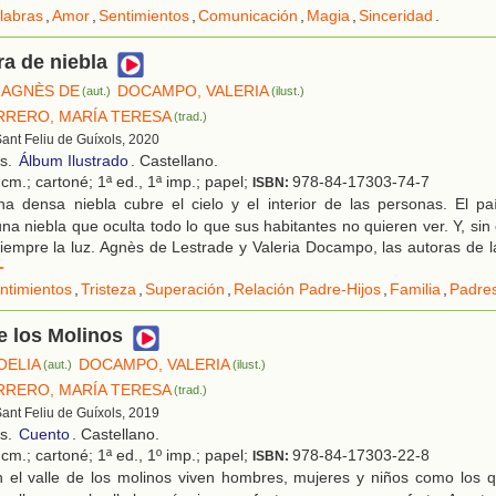
labras
,
Amor
,
Sentimientos
,
Comunicación
,
Magia
,
Sinceridad
.
ra de niebla
 AGNÈS DE
DOCAMPO, VALERIA
(aut.)
(ilust.)
RRERO, MARÍA TERESA
(trad.)
Sant Feliu de Guíxols, 2020
os.
Álbum Ilustrado
. Castellano.
cm.; cartoné; 1ª ed., 1ª imp.; papel;
978-84-17303-74-7
ISBN:
a densa niebla cubre el cielo y el interior de las personas. El p
una niebla que oculta todo lo que sus habitantes no quieren ver. Y, sin
siempre la luz. Agnès de Lestrade y Valeria Docampo, las autoras de l
r
ntimientos
,
Tristeza
,
Superación
,
Relación Padre-Hijos
,
Familia
,
Padre
de los Molinos
OELIA
DOCAMPO, VALERIA
(aut.)
(ilust.)
RRERO, MARÍA TERESA
(trad.)
Sant Feliu de Guíxols, 2019
os.
Cuento
. Castellano.
cm.; cartoné; 1ª ed., 1º imp.; papel;
978-84-17303-22-8
ISBN:
 el valle de los molinos viven hombres, mujeres y niños como los 