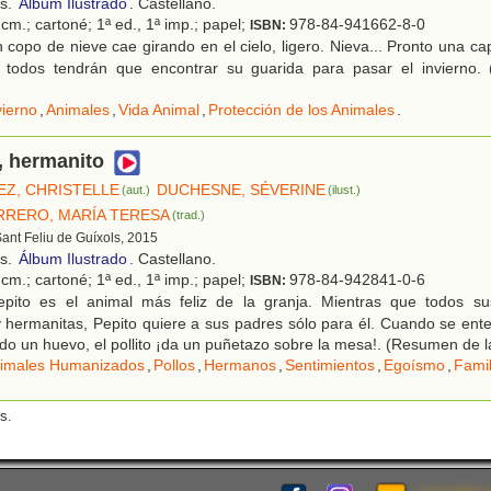
os.
Álbum Ilustrado
. Castellano.
cm.; cartoné; 1ª ed., 1ª imp.; papel;
978-84-941662-8-0
ISBN:
copo de nieve cae girando en el cielo, ligero. Nieva... Pronto una ca
 todos tendrán que encontrar su guarida para pasar el invierno.
vierno
,
Animales
,
Vida Animal
,
Protección de los Animales
.
, hermanito
Z, CHRISTELLE
DUCHESNE, SÉVERINE
(aut.)
(ilust.)
RRERO, MARÍA TERESA
(trad.)
Sant Feliu de Guíxols, 2015
os.
Álbum Ilustrado
. Castellano.
cm.; cartoné; 1ª ed., 1ª imp.; papel;
978-84-942841-0-6
ISBN:
pito es el animal más feliz de la granja. Mientras que todos su
 hermanitas, Pepito quiere a sus padres sólo para él. Cuando se en
do un huevo, el pollito ¡da un puñetazo sobre la mesa!. (Resumen de la
imales Humanizados
,
Pollos
,
Hermanos
,
Sentimientos
,
Egoísmo
,
Famil
s.