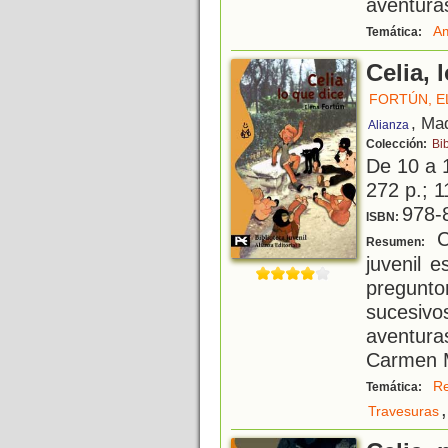
aventura
Am
Temática:
Celia, 
FORTÚN, E
, Ma
Alianza
Colección:
Bib
De 10 a 
272 p.; 1
978-
ISBN:
Ce
Resumen:
juvenil 
pregunt
sucesiv
aventur
Carmen M
Re
Temática:
,
Travesuras