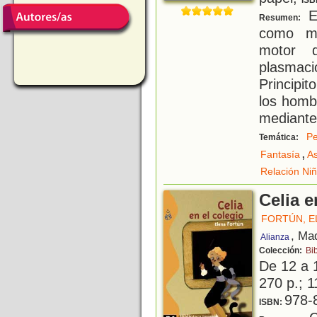
ISB
El
Resumen:
como me
motor 
plasmaci
Principi
los homb
mediante 
Pe
Temática:
,
Fantasía
A
Relación Niñ
Celia e
FORTÚN, E
, Ma
Alianza
Colección:
Bib
De 12 a 
270 p.; 1
978-
ISBN: