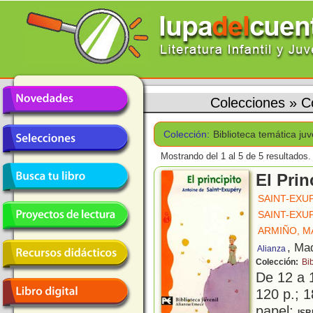
Colecciones
»
C
Colección:
Biblioteca temática juv
Mostrando del 1 al 5 de 5 resultados.
El Prin
SAINT-EXU
SAINT-EXU
ARMIÑO, 
, Ma
Alianza
Colección:
Bib
De 12 a 
120 p.; 1
papel;