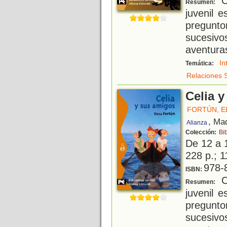
Ce
Resumen:
juvenil 
pregunt
sucesiv
aventura
In
Temática:
Relaciones 
Celia 
FORTÚN, E
, Ma
Alianza
Colección:
Bib
De 12 a 
228 p.; 1
978-
ISBN:
Ce
Resumen:
juvenil 
pregunt
sucesiv