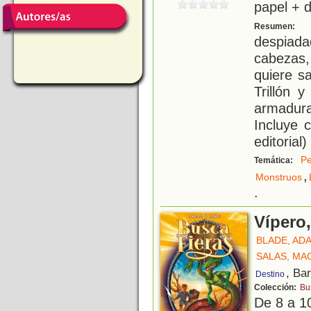
papel + d
E
Resumen:
despiad
cabezas,
quiere s
Trillón 
armadura
Incluye 
editorial)
Pe
Temática:
,
Monstruos
.
Vípero
BLADE, AD
SALAS, MA
, Ba
Destino
Colección:
Bu
De 8 a 1