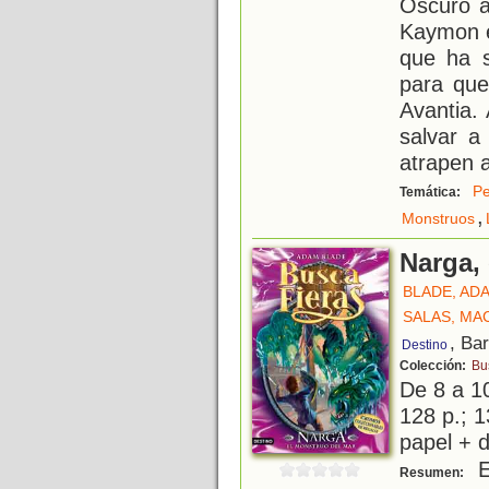
Oscuro a
Kaymon e
que ha s
para que
Avantia.
salvar a
atrapen a
Pe
Temática:
,
Monstruos
Narga,
BLADE, AD
SALAS, MA
, Ba
Destino
Colección:
Bu
De 8 a 1
128 p.; 1
papel + d
E
Resumen: