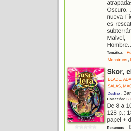
atrapada
Oscuro. 
nueva Fi
es rescat
subterrá
Malvel,
Hombre
.
Pe
Temática:
,
Monstruos
Skor, e
BLADE, AD
SALAS, MA
, Ba
Destino
Colección:
Bu
De 8 a 1
128 p.; 1
papel + d
E
Resumen: