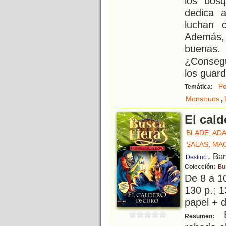
los bos
dedica a
luchan c
Además, 
buenas.
¿Consegu
los guar
Pe
Temática:
,
Monstruos
El cal
BLADE, AD
SALAS, MA
, Ba
Destino
Colección:
Bu
De 8 a 1
130 p.; 1
papel + d
E
Resumen: