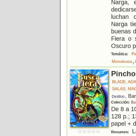
Narga, 
dedicars
luchan c
Narga ti
buenas d
Fiera o 
Oscuro p
Pe
Temática:
,
Monstruos
Pincho
BLADE, AD
SALAS, MA
, Ba
Destino
Colección:
Bu
De 8 a 1
128 p.; 1
papel + d
La
Resumen: