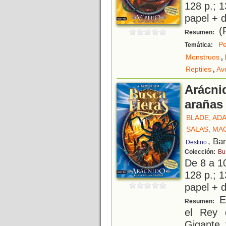
128 p.; 1
papel + d
(R
Resumen:
Pe
Temática:
,
Monstruos
,
Reptiles
Av
Arácnid
arañas
BLADE, AD
SALAS, MA
, Ba
Destino
Colección:
Bu
De 8 a 1
128 p.; 1
papel + d
En
Resumen:
el Rey 
Gigante 