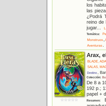
los habi
las piez
¿Podrá T
reino de 
jugar
...
Pe
Temática:
,
Monstruos
.
Aventuras
Arax, e
BLADE, AD
SALAS, MA
, Ba
Destino
Colección:
Bu
De 8 a 1
192 p.; 1
papel + d
E
Resumen:
armadur