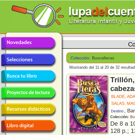
Co
Colección:
Buscafieras
Mostrando del 11 al 20 de 32 resultad
Trillón
cabeza
BLADE, AD
SALAS, MA
, Ba
Destino
Colección:
Bu
De 8 a 1
128 p.; 1