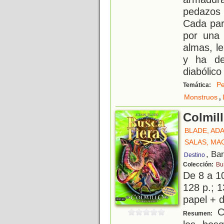
pedazos 
Cada par
por una 
almas, l
y ha de
diabólico
Pe
Temática:
,
Monstruos
Colmil
BLADE, AD
SALAS, MA
, Ba
Destino
Colección:
Bu
De 8 a 1
128 p.; 1
papel + d
Co
Resumen: