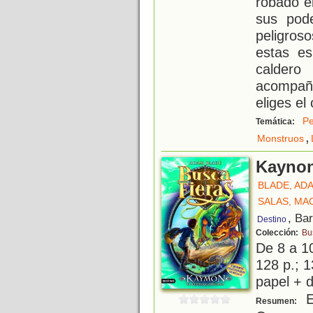
robado e
sus pod
peligros
estas es
calder
acompañ
eliges el
Pe
Temática:
,
Monstruos
Kaynon
BLADE, AD
SALAS, MA
, Ba
Destino
Colección:
Bu
De 8 a 1
128 p.; 1
papel + d
En
Resumen: