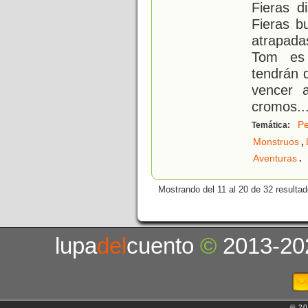
Fieras d
Fieras b
atrapada
Tom es 
tendrán 
vencer a
cromos
..
Pe
Temática:
,
Monstruos
.
Aventuras
Mostrando del 11 al 20 de 32 resultad
lupa
del
cuento
©
2013-20
© 20