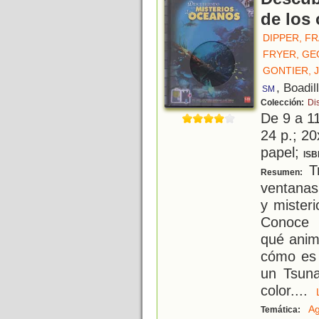
de los
DIPPER, FR
FRYER, GE
GONTIER, 
, Boadil
SM
Colección:
Di
De 9 a 1
24 p.; 20
papel;
ISB
Tr
Resumen:
ventanas
y mister
Conoce 
qué anim
cómo es 
un Tsuna
color.
...
A
Temática: