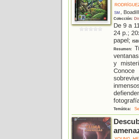
RODRÍGUEZ
, Boadil
SM
Colección:
Di
De 9 a 1
24 p.; 20
papel;
ISB
Tr
Resumen:
ventanas
y mister
Conoce 
sobreviv
inmens
defienden
fotografí
Se
Temática:
Descub
amena
YOUNG, HE