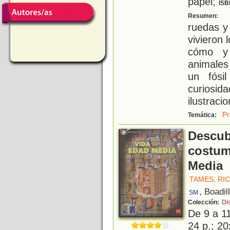
papel;
ISB
C
Resumen:
ruedas y
vivieron 
cómo y 
animales
un fósi
curiosi
ilustraci
Pr
Temática:
Descub
costum
Media
TAMES, RI
, Boadil
SM
Colección:
Di
De 9 a 1
24 p.; 20