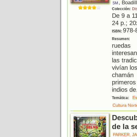
, Boadil
SM
Colección:
Di
De 9 a 1
24 p.; 20
978-
ISBN:
C
Resumen:
ruedas
interesa
las trad
vivían lo
chamán 
primeros
indios de
Es
Temática:
Cultura Nor
Descub
de la s
PARKER, J