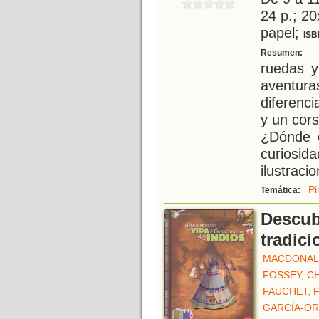
24 p.; 20
papel;
ISB
C
Resumen:
ruedas y
aventur
diferenc
y un cor
¿Dónde 
curiosi
ilustraci
Pi
Temática:
Descubr
tradici
MACDONALD
FOSSEY, C
FAUCHET, 
GARCÍA-OR