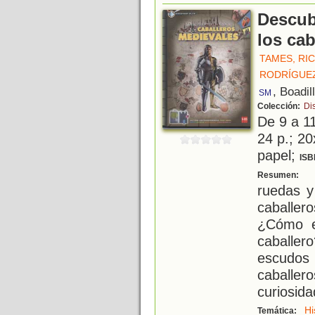
Descub
los ca
TAMES, RI
RODRÍGUEZ
, Boadil
SM
Colección:
Di
De 9 a 1
24 p.; 20
papel;
ISB
C
Resumen:
ruedas y
caballe
¿Cómo e
caballe
escudos 
caballe
curiosid
Hi
Temática: