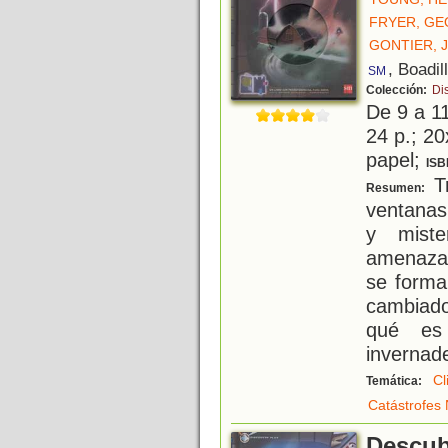
FRYER, GE
GONTIER, 
, Boadil
SM
Colección:
Di
De 9 a 1
24 p.; 20
papel;
ISB
Tr
Resumen:
ventanas
y miste
amenaza
se forma
cambiado
qué es 
invernad
Cl
Temática:
Catástrofes 
Descub