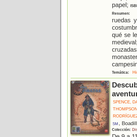
papel;
ISB
C
Resumen:
ruedas y
costumbr
qué se le
medieva
cruzadas
monasteri
campesin
Hi
Temática:
Descub
aventur
SPENCE, D
THOMPSON
RODRÍGUEZ
, Boadil
SM
Colección:
Di
De 9 a 1