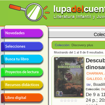
Cole
Colección:
Discovery plus
Mostrando del 1 al 8 de 8 resultados.
Descub
dinosa
CHARMAN,
GALLEGO,
, Boadil
SM
Colección:
Di
De 9 a 1
24 p.; 20