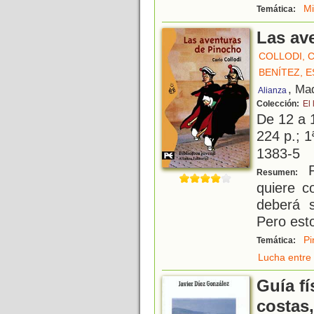
Mi
Temática:
Las av
COLLODI, 
BENÍTEZ, 
, Ma
Alianza
Colección:
El 
De 12 a 
224 p.; 1
1383-5
P
Resumen:
quiere c
deberá s
Pero esto
Pi
Temática:
Lucha entre 
Guía fí
costas,