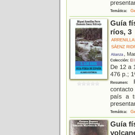
presenta
Ge
Temática:
Guía fí
ríos, 3
ARRENILLA
SÁENZ RID
, Ma
Alianza
Colección:
El 
De 12 a 
476 p.; 1
P
Resumen:
contacto
país a t
presenta
Ge
Temática:
Guía fí
volcan