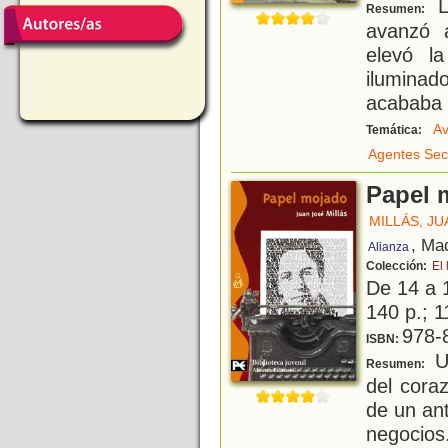
L
Resumen:
avanzó 
elevó l
ilumina
acababa 
Av
Temática:
Agentes Sec
Papel 
MILLÁS, JU
, Ma
Alianza
Colección:
El 
De 14 a 
140 p.; 1
978-
ISBN:
Un
Resumen:
del cora
de un an
negocios