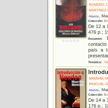
ROMERO, 
MARTÍNEZ 
, Ma
Alianza
Colección:
El 
De 12 a 
476 p.; 1
P
Resumen:
contacto
país a t
presenta
Ge
Temática:
Introd
MAMIANI, 
PASCUAL, 
, Ma
Alianza
Colección:
El 
De 14 a 
176 p.; 1