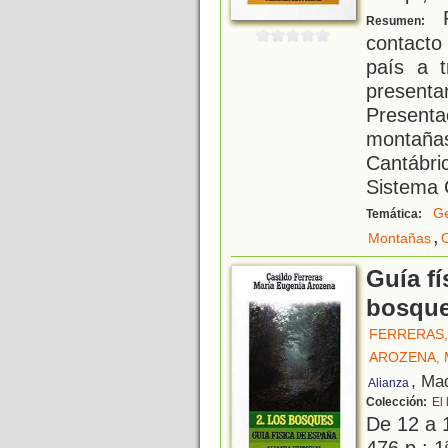
P
Resumen:
contacto
país a t
present
Presen
montañas
Cantábri
Sistema C
Ge
Temática:
,
Montañas
C
Guía fí
bosque
FERRERAS,
AROZENA, 
, Ma
Alianza
Colección:
El 
De 12 a 
476 p.; 1