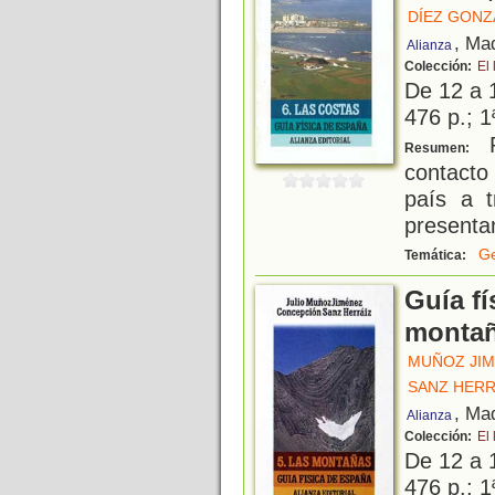
DÍEZ GONZ
, Ma
Alianza
Colección:
El 
De 12 a 
476 p.; 1
P
Resumen:
contacto
país a t
presenta
Ge
Temática:
Guía fí
montañ
MUÑOZ JIM
SANZ HERR
, Ma
Alianza
Colección:
El 
De 12 a 
476 p.; 1