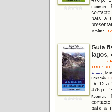
P
Resumen:
contacto
país a t
presenta
Ge
Temática:
.
Guía fí
lagos, 
TELLO, BL
LÓPEZ BER
, Ma
Alianza
Colección:
El 
De 12 a 
476 p.; 1
P
Resumen:
contacto
país a t