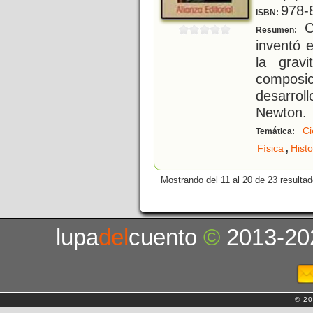
978-
ISBN:
C
Resumen:
inventó e
la gravi
composic
desarrol
Newton.
Ci
Temática:
,
Física
Histo
Mostrando del 11 al 20 de 23 resultad
lupa
del
cuento
©
2013-20
© 20