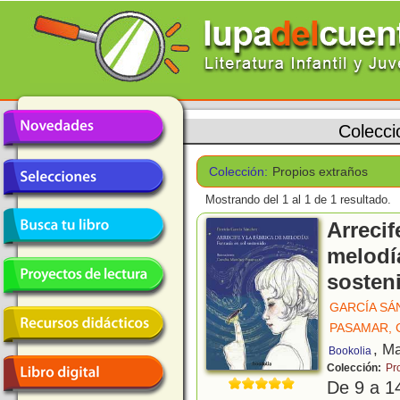
Colecci
Colección:
Propios extraños
Mostrando del 1 al 1 de 1 resultado.
Arrecif
melodía
sosten
GARCÍA SÁ
PASAMAR,
, M
Bookolia
Colección:
Pr
De 9 a 1