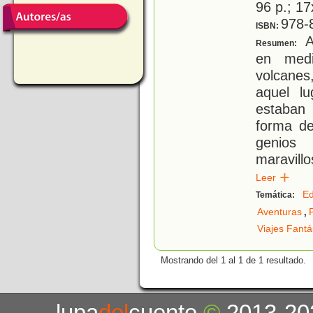
96 p.; 17
978-
ISBN:
Ar
Resumen:
en medi
volcane
aquel lu
estaban
forma de
genios
maravill
Leer
Ed
Temática:
,
Aventuras
Viajes Fantá
Mostrando del 1 al 1 de 1 resultado.
lupa
del
cuento
©
2013-20