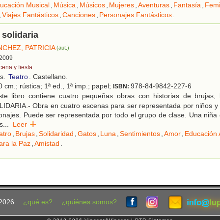
ucación Musical
,
Música
,
Músicos
,
Mujeres
,
Aventuras
,
Fantasía
,
Fem
,
Viajes Fantásticos
,
Canciones
,
Personajes Fantásticos
.
 solidaria
NCHEZ, PATRICIA
(aut.)
 2009
cena y fiesta
os.
Teatro
. Castellano.
 cm.; rústica; 1ª ed., 1ª imp.; papel;
978-84-9842-227-6
ISBN:
te libro contiene cuatro pequeñas obras con historias de brujas,
IDARIA.- Obra en cuatro escenas para ser representada por niños y 
najes. Puede ser representada por todo el grupo de clase. Una niña q
s
...
Leer
atro
,
Brujas
,
Solidaridad
,
Gatos
,
Luna
,
Sentimientos
,
Amor
,
Educación 
ara la Paz
,
Amistad
.
2026
¿qué es?
¿quiénes somos?