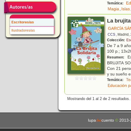
Ed
Temática:
Magia
,
Islas
La brujita
Escritores/as
GARCÍA SÁ
Ilustradores/as
CCS
, Madrid,
Colección:
Es
De 7 a 9 añ
100 p.; 13x20
Es
Resumen:
BRUJITA SOL
Con 21 perso
y su sueño e
Te
Temática:
Educación p
Mostrando del 1 al 2 de 2 resultados.
lupa
del
cuento
©
2013-