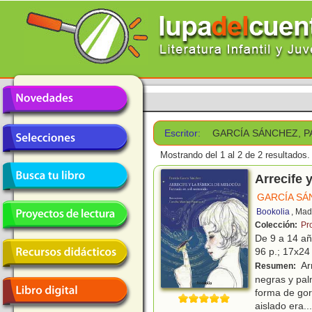
Escritor:
GARCÍA SÁNCHEZ, P
Mostrando del 1 al 2 de 2 resultados.
Arrecife 
GARCÍA SÁ
Bookolia
, Mad
Colección:
Pr
De 9 a 14 a
96 p.; 17x24
Ar
Resumen:
negras y pal
forma de gor
aislado era
...