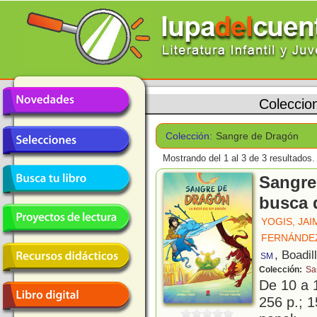
Coleccio
Colección:
Sangre de Dragón
Mostrando del 1 al 3 de 3 resultados.
Sangre
busca 
YOGIS, JAI
FERNÁNDEZ
, Boadil
SM
Colección:
Sa
De 10 a 
256 p.; 1