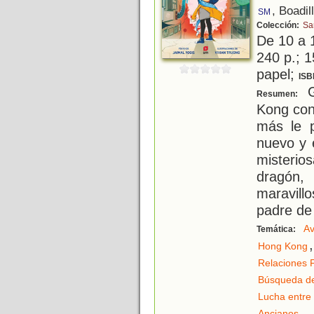
, Boadil
SM
Colección:
Sa
De 10 a 
240 p.; 1
papel;
ISB
G
Resumen:
Kong con
más le 
nuevo y 
misterio
dragón
maravill
padre de
Av
Temática:
,
Hong Kong
Relaciones F
Búsqueda de
Lucha entre 
.
Ancianos