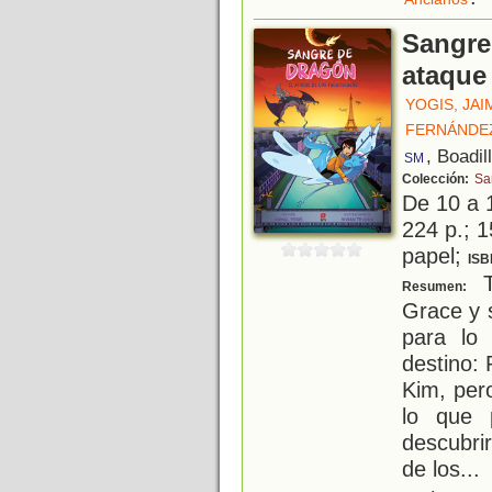
Sangre
ataque
YOGIS, JAI
FERNÁNDEZ
, Boadil
SM
Colección:
Sa
De 10 a 
224 p.; 1
papel;
ISB
T
Resumen:
Grace y 
para lo
destino: 
Kim, per
lo que 
descubri
de los
...