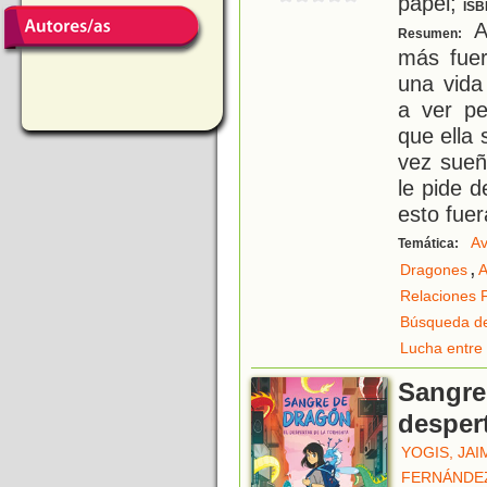
papel;
ISB
A
Resumen:
más fue
una vida
a ver pe
que ella
vez sueñ
le pide d
esto fuer
Av
Temática:
,
Dragones
A
Relaciones F
Búsqueda de
Lucha entre 
Sangre
despert
YOGIS, JAI
FERNÁNDEZ