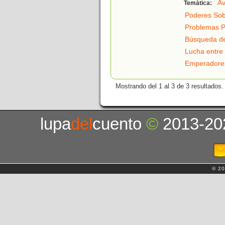
Av
Temática:
Poderes Sob
Problemas P
Búsqueda de
Lucha entre 
Emperadore
Mostrando del 1 al 3 de 3 resultados.
lupa
del
cuento
©
2013-20
© 20