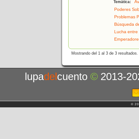
Av
Temática:
Poderes Sob
Problemas P
Búsqueda de
Lucha entre 
Emperadore
Mostrando del 1 al 3 de 3 resultados.
lupa
del
cuento
©
2013-20
© 20