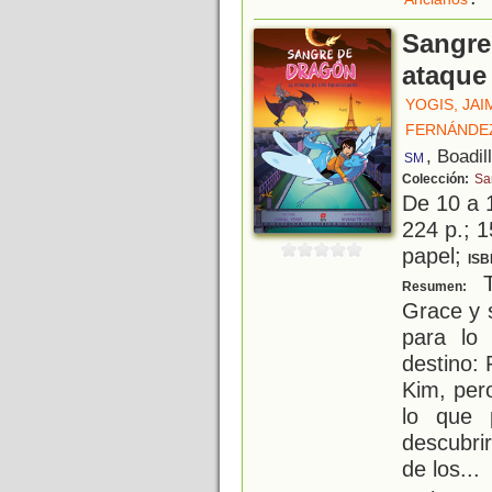
Sangre
ataque
YOGIS, JAI
FERNÁNDEZ
, Boadil
SM
Colección:
Sa
De 10 a 
224 p.; 1
papel;
ISB
T
Resumen:
Grace y 
para lo
destino: 
Kim, per
lo que 
descubri
de los
...