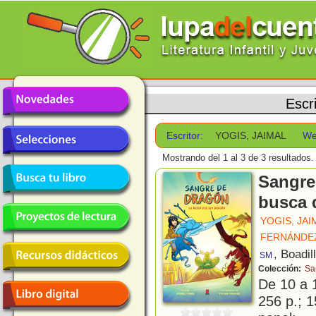
Escr
Escritor:
YOGIS, JAIMAL
We
Mostrando del 1 al 3 de 3 resultados.
Sangre
busca 
YOGIS, JAI
FERNÁNDEZ
, Boadil
SM
Colección:
Sa
De 10 a 
256 p.; 1