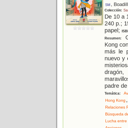
, Boadil
SM
Colección:
Sa
De 10 a 
240 p.; 1
papel;
ISB
G
Resumen:
Kong con
más le 
nuevo y 
misterio
dragón
maravill
padre de
Av
Temática:
,
Hong Kong
Relaciones F
Búsqueda de
Lucha entre 
.
Ancianos