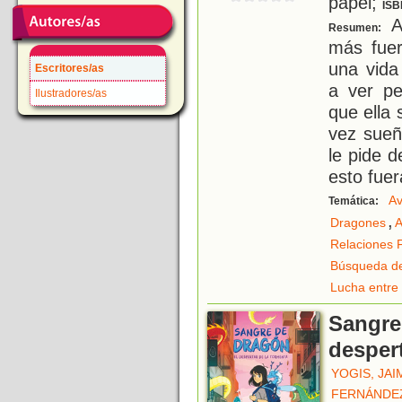
papel;
ISB
A
Resumen:
más fue
una vida
Escritores/as
a ver pe
Ilustradores/as
que ella
vez sueñ
le pide d
esto fuer
Av
Temática:
,
Dragones
A
Relaciones F
Búsqueda de
Lucha entre 
Sangre
despert
YOGIS, JAI
FERNÁNDEZ