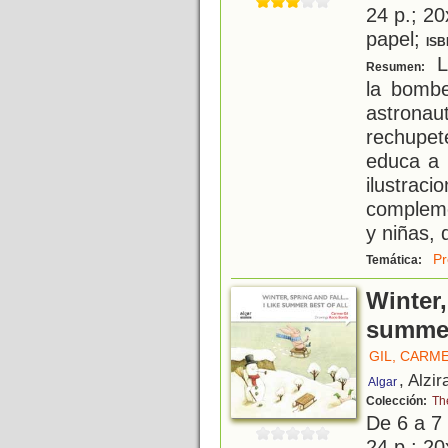
24 p.; 20
papel;
ISB
Li
Resumen:
la bombe
astrona
rechupe
educa a 
ilustrac
compleme
y niñas, 
Pr
Temática:
Winter, 
summer
GIL, CARM
, Alzir
Algar
Colección:
Th
De 6 a 7
24 p.; 20