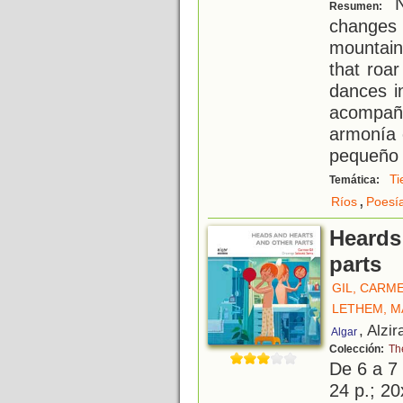
N
Resumen:
changes 
mountain
that roar
dances i
acompañ
armonía 
pequeño 
Ti
Temática:
,
Ríos
Poesí
Heards
parts
GIL, CARM
LETHEM, M
, Alzir
Algar
Colección:
Th
De 6 a 7
24 p.; 20