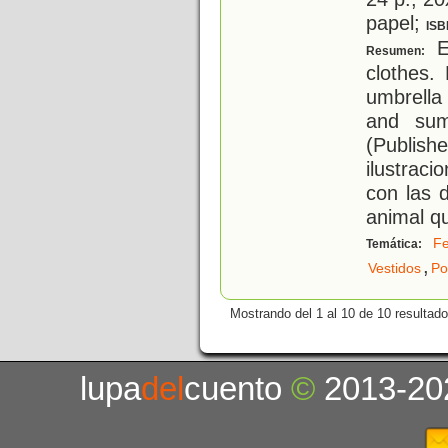
papel;
ISB
E
Resumen:
clothes.
umbrella 
and sum
(Publis
ilustrac
con las 
animal q
Fe
Temática:
,
Vestidos
Po
Mostrando del 1 al 10 de 10 resultado
lupa
del
cuento
©
2013-20