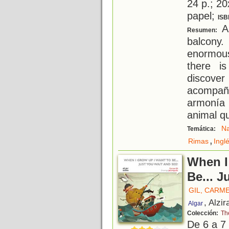
24 p.; 20
papel;
ISB
A 
Resumen:
balcony.
enormous
there i
discover
acompañ
armonía 
animal q
Na
Temática:
,
Rimas
Ingl
When I
Be... J
GIL, CARM
, Alzir
Algar
Colección:
Th
De 6 a 7