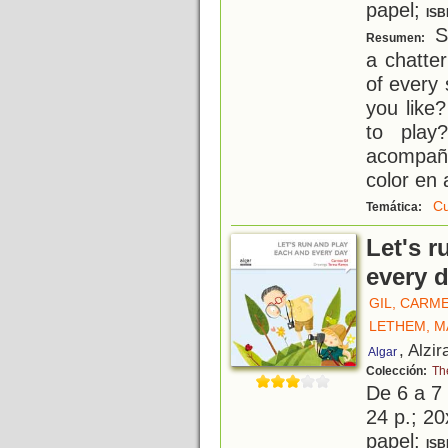
papel;
ISB
So
Resumen:
a chatte
of every 
you like
to play
acompañ
color en 
C
Temática:
Let's 
every 
GIL, CARM
LETHEM, M
, Alzir
Algar
Colección:
Th
De 6 a 7
24 p.; 20
papel;
ISB