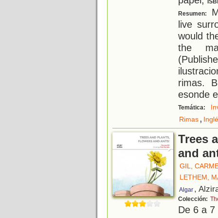
ISB
Ma
Resumen:
live sur
would th
the ma
(Publis
ilustrac
rimas. 
esonde e
In
Temática:
,
Rimas
Ingl
Trees a
and an
GIL, CARM
LETHEM, M
, Alzir
Algar
Colección:
Th
De 6 a 7