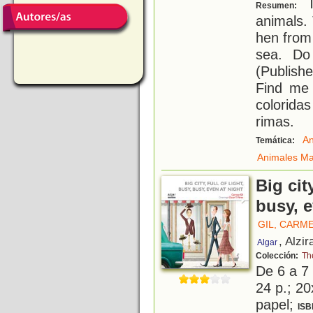
Th
Resumen:
animals.
hen from
sea. Do
(Publish
Find me
colorida
rimas.
An
Temática:
Animales Ma
Big city
busy, e
GIL, CARM
, Alzir
Algar
Colección:
Th
De 6 a 7
24 p.; 20
papel;
ISB