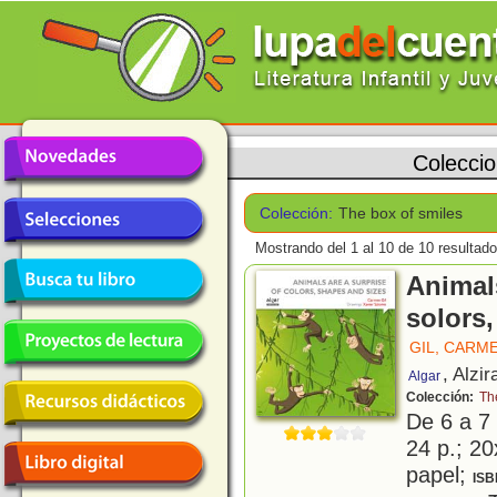
Colecci
Colección:
The box of smiles
Mostrando del 1 al 10 de 10 resultado
Animals
solors
GIL, CARM
, Alzir
Algar
Colección:
Th
De 6 a 7
24 p.; 20
papel;
ISB