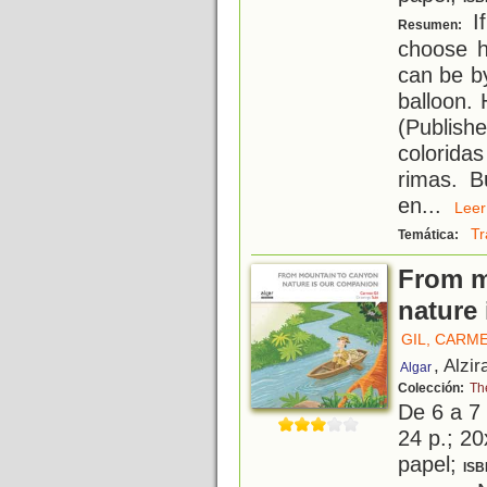
If
Resumen:
choose h
can be by
balloon.
(Publis
colorida
rimas. B
en
...
Le
Tr
Temática:
From m
nature
GIL, CARM
, Alzir
Algar
Colección:
Th
De 6 a 7
24 p.; 20
papel;
ISB