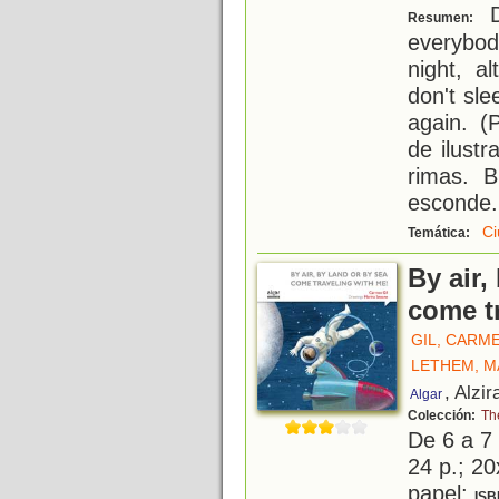
Du
Resumen:
everybod
night, a
don't sle
again. (
de ilust
rimas. 
esconde
.
Ci
Temática:
By air,
come t
GIL, CARM
LETHEM, M
, Alzir
Algar
Colección:
Th
De 6 a 7
24 p.; 20
papel;
ISB