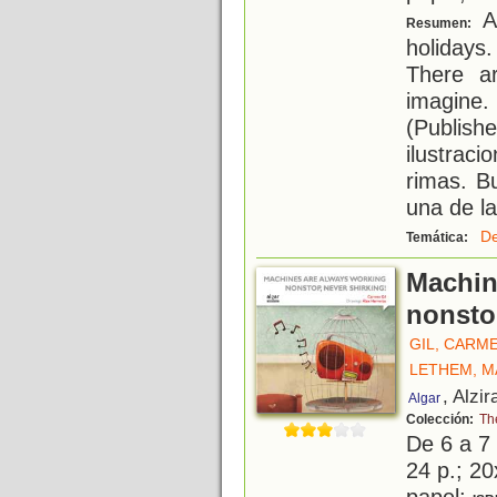
Af
Resumen:
holidays
There a
imagine
(Publis
ilustrac
rimas. B
una de la
De
Temática:
Machin
nonsto
GIL, CARM
LETHEM, M
, Alzir
Algar
Colección:
Th
De 6 a 7
24 p.; 20
papel;