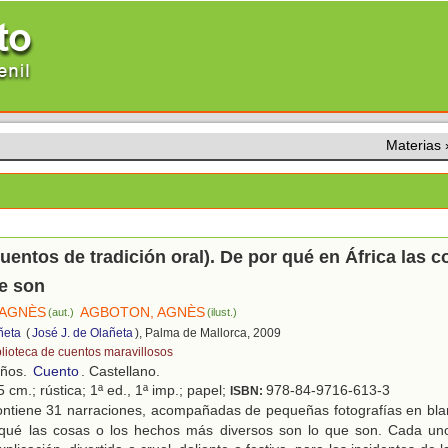
Materias
cuentos de tradición oral). De por qué en África las 
e son
 AGNÈS
AGBOTON, AGNÈS
(aut.)
(ilust.)
ñeta
(
José J. de Olañeta
), Palma de Mallorca, 2009
blioteca de cuentos maravillosos
años.
Cuento
. Castellano.
 cm.; rústica; 1ª ed., 1ª imp.; papel;
978-84-9716-613-3
ISBN:
ntiene 31 narraciones, acompañadas de pequeñas fotografías en bla
 qué las cosas o los hechos más diversos son lo que son. Cada un