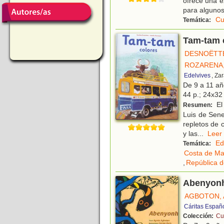
ofrece una ex
para alguno
Cu
Temática:
Tam-tam 
DESNOËTTE
ROZARENA,
Edelvives
, Za
De 9 a 11 a
44 p.; 24x32 
El
Resumen:
Luis de Sene
repletos de c
y las
...
Le
Ed
Temática:
Costa de Mar
,
República 
Abenyon
AGBOTON,
Cáritas Españ
Colección:
Cu