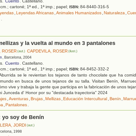
os.
Cuento
. Castellano.
cm.; cartoné; 1ª ed., 1ª imp.; papel;
84-8440-316-5
ISBN:
yendas
,
Leyendas Africanas
,
Animales Humanizados
,
Naturaleza
,
Cuen
n
.
mellizas y la vuelta al mundo en 3 pantalones
, ROSER
CAPDEVILA, ROSER
(aut.)
(ilust.)
m
, Barcelona, 2004
os.
Cuento
. Castellano.
cm.; cartoné; 1ª ed., 1ª imp.; papel;
84-8452-332-2
ISBN:
Aburrida se le revientan los tejanos de tanto chocolate que ha comi
 mundo en busca de unos tejanos de su talla. Visitan Benín, Marruecos
mo vive y trabaja la gente que participa en la fabricación de unos teja
 Junceda d' Honor por su "destacada trayectoria" 2024
ajes
,
Aventuras
,
Brujas
,
Mellizas
,
Educación Intercultural
,
Benín
,
Marru
pa
,
Pantalones
.
 yo soy de Benín
LERA, JORDI
(aut.)
rcelona, 1998