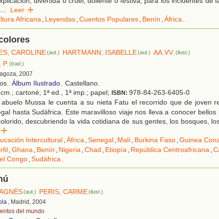
plicación, divertida o cruel, doliente o festiva, para los incidentes de l
s
...
Leer
ltura Africana
,
Leyendas
,
Cuentos Populares
,
Benín
,
África
.
colores
S, CAROLINE
HARTMANN, ISABELLE
AA.VV.
(aut.)
(aut.)
(ilust.)
 P.
(trad.)
ragoza, 2007
ños.
Álbum Ilustrado
. Castellano.
cm.; cartoné; 1ª ed., 1ª imp.; papel;
978-84-263-6405-0
ISBN:
 abuelo Mussa le cuenta a su nieta Fatu el recorrido que de joven r
gal hasta Sudáfrica. Este maravilloso viaje nos lleva a conocer bellos 
olorido, descubriendo la vida cotidiana de sus gentes, los bosques, los 
er
ucación Intercultural
,
África
,
Senegal
,
Malí
,
Burkina Faso
,
Guinea Cona
fil
,
Ghana
,
Benín
,
Nigeria
,
Chad
,
Etiopía
,
República Centroafricana
,
C
del Congo
,
Sudáfrica
.
hú
 AGNÈS
PERIS, CARME
(aut.)
(ilust.)
ola
, Madrid, 2004
entos del mundo