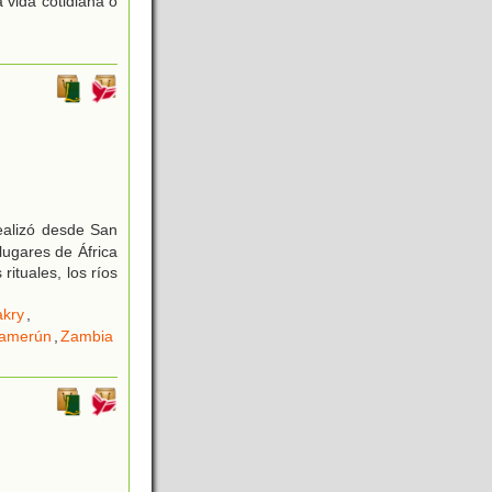
a vida cotidiana o
ealizó desde San
lugares de África
rituales, los ríos
kry
,
amerún
,
Zambia