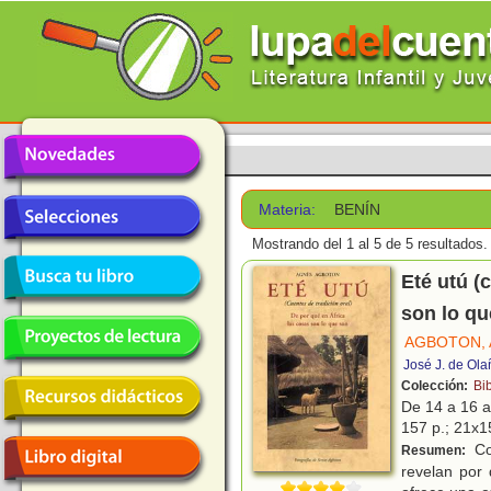
Materia:
BENÍN
Mostrando del 1 al 5 de 5 resultados.
Eté utú (
son lo qu
AGBOTON,
José J. de Ola
Colección:
Bi
De 14 a 16 
157 p.; 21x15
Co
Resumen:
revelan por