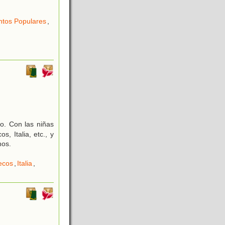
tos Populares
,
do. Con las niñas
, Italia, etc., y
nos.
ecos
,
Italia
,