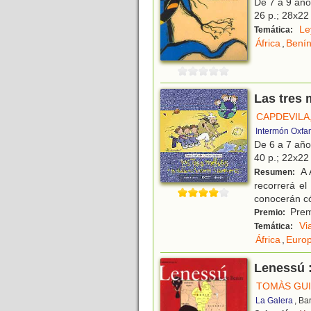
De 7 a 9 añ
26 p.; 28x22 
Le
Temática:
África
,
Bení
Las tres 
CAPDEVILA
Intermón Oxfa
De 6 a 7 añ
40 p.; 22x22 
A 
Resumen:
recorrerá el
conocerán có
Premi
Premio:
Vi
Temática:
África
,
Euro
Lenessú :
TOMÀS GUI
La Galera
, Ba