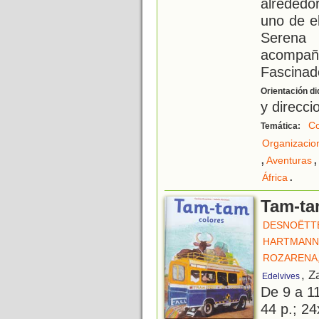
alrededo
uno de el
Serena 
acompañ
Fascinad
Orientación di
y direcc
Co
Temática:
Organizacio
,
,
Aventuras
.
África
Tam-ta
DESNOËTTE
HARTMANN,
ROZARENA,
, Z
Edelvives
De 9 a 1
44 p.; 24