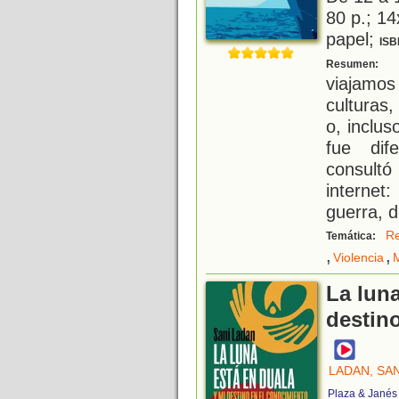
80 p.; 14
papel;
ISB
H
Resumen:
viajamos
culturas
o, inclus
fue dif
consult
interne
guerra, d
Re
Temática:
,
,
Violencia
M
La luna
destin
LADAN, SAN
Plaza & Janés