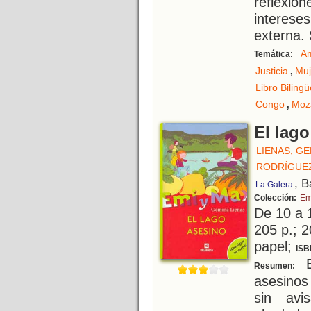
reflexi
interes
externa.
Am
Temática:
,
Justicia
Muj
Libro Bilingü
,
Congo
Moz
El lag
LIENAS, G
RODRÍGUEZ
, B
La Galera
Colección:
Em
De 10 a 
205 p.; 2
papel;
ISB
E
Resumen:
asesino
sin avi