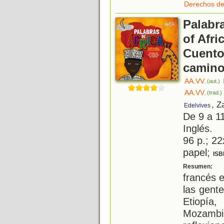
Derechos de
Palabr
of Afri
Cuento
camin
AA.VV.
(aut.)
AA.VV.
(trad.)
, Z
Edelvives
De 9 a 1
Inglés.
96 p.; 22
papel;
ISB
S
Resumen:
francés e
las gente
Etiopía
Mozambi