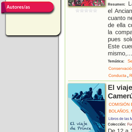
La
Resumen:
el Ancia
cuanto ne
de ella 
la compa
pues sol
Este cue
mismo,
..
Se
Temática:
Conservació
,
Conducta
R
El viaj
Camerú
COMISIÓN 
BOLAÑOS, 
Libros de las
Colección:
Fu
De 12 a 