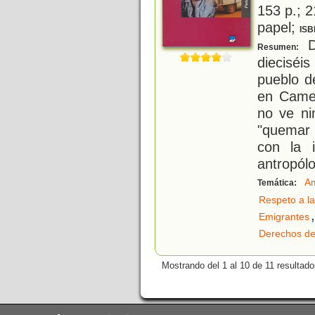
153 p.; 2
papel;
ISB
D
Resumen:
dieciséi
pueblo d
en Came
no ve ni
"quemar 
con la 
antropól
A
Temática:
Respeto a la
,
Emigrantes
Derechos de
Mostrando del 1 al 10 de 11 resultado