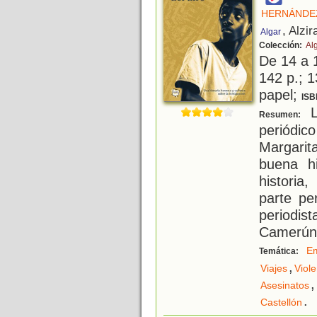
HERNÁNDEZ
, Alzir
Algar
Colección:
Al
De 14 a 
142 p.; 1
papel;
ISB
L
Resumen:
periódi
Margari
buena hi
historia
parte per
periodi
Camerún
Em
Temática:
,
Viajes
Viole
,
Asesinatos
.
Castellón