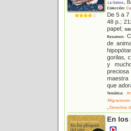
, B
La Galera
Colección:
Cu
De 5 a 7
48 p.; 21
papel;
ISB
Ca
Resumen:
de anima
hipopóta
gorilas,
y mucho
precios
maestra 
que ador
An
Temática:
Migraciones
,
Derechos d
En los 