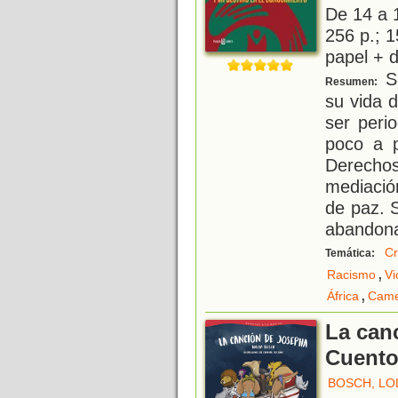
De 14 a 
256 p.; 1
papel + d
Sa
Resumen:
su vida 
ser peri
poco a p
Derecho
mediaci
de paz. S
abandona
Cr
Temática:
,
Racismo
Vi
,
África
Came
La can
Cuentos
BOSCH, LO