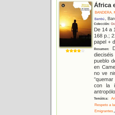
África 
BANDERA, 
, Bar
Bambú
Colección:
Gr
De 14 a 
168 p.; 2
papel + d
D
Resumen:
dieciséi
pueblo d
en Came
no ve ni
"quemar 
con la 
antropól
A
Temática:
Respeto a la
,
Emigrantes