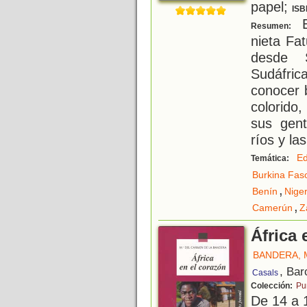
papel;
ISB
E
Resumen:
nieta Fat
desde 
Sudáfrica
conocer b
colorido
sus gent
ríos y las
Ed
Temática:
Burkina Fas
,
Benín
Niger
,
Camerún
Z
África 
BANDERA, 
, Bar
Casals
Colección:
Pu
De 14 a 