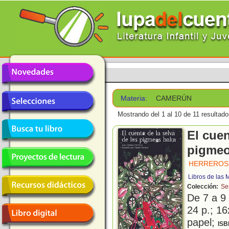
Materia:
CAMERÚN
Mostrando del 1 al 10 de 11 resultado
El cuen
pigmeo
HERREROS,
Libros de las
Colección:
Se
De 7 a 9
24 p.; 16
papel;
ISB