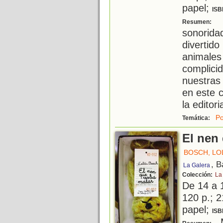
papel;
ISB
S
Resumen:
sonorid
divert
animal
complic
nuestra
en este 
la editoria
Po
Temática:
El nen 
BOSCH, LO
, B
La Galera
Colección:
La
De 14 a 
120 p.; 2
papel;
ISB
M