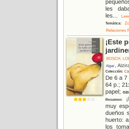
pequeños
les dab
les
...
Le
Zo
Temática:
Relaciones F
¡Este p
jardine
BOSCH, LO
, Alzir
Algar
Colección:
Ca
De 6 a 7
64 p.; 21
papel;
ISB
¡E
Resumen:
muy espe
dueños s
huerto: 
los toma