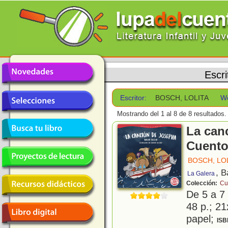
Escri
Escritor:
BOSCH, LOLITA
W
Mostrando del 1 al 8 de 8 resultados.
La can
Cuentos
BOSCH, LO
, B
La Galera
Colección:
Cu
De 5 a 7
48 p.; 21
papel;
ISB