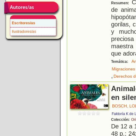
Ca
Resumen:
de anima
hipopóta
gorilas,
Escritores/as
y mucho
Ilustradores/as
precios
maestra 
que ador
An
Temática:
Migraciones
,
Derechos d
Animal
en sile
BOSCH, LO
Faktoría K de 
Colección:
Or
De 12 a 
48 p.; 24