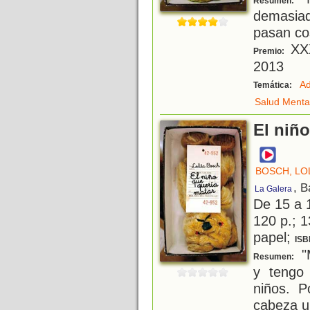
Resumen:
demasia
pasan co
XXX
Premio:
2013
Ad
Temática:
Salud Menta
El niñ
BOSCH, LO
, B
La Galera
De 15 a 
120 p.; 1
papel;
ISB
"
Resumen:
y tengo
niños. 
cabeza u