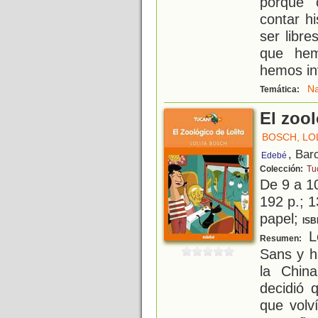
porque 
contar h
ser libr
que hem
hemos in
Na
Temática:
El zool
BOSCH, LO
, Bar
Edebé
Colección:
Tu
De 9 a 1
192 p.; 1
papel;
ISB
Lo
Resumen:
Sans y h
la Chin
decidió 
que volv