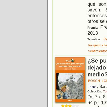
qué son
sirven.
entonce
otros se
Pre
Premio:
2013
Pe
Temática:
Respeto a la
Sentimiento
¿Se pu
dejado 
medio
BOSCH, LO
, Bar
Edebé
Colección:
Tu
De 7 a 8
64 p.; 13