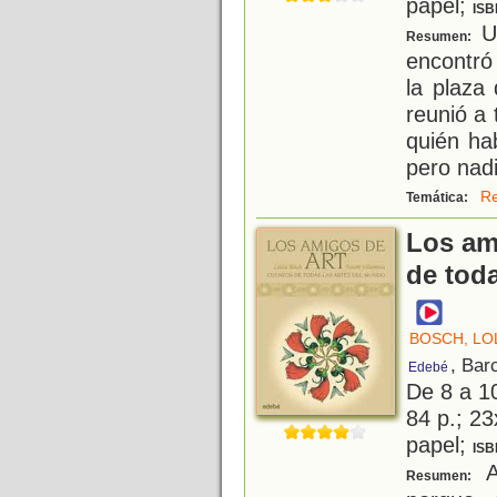
papel;
ISB
Un
Resumen:
encontró
la plaza
reunió a 
quién hab
pero nad
Re
Temática:
Los am
de tod
BOSCH, LO
, Bar
Edebé
De 8 a 1
84 p.; 23
papel;
ISB
A
Resumen: