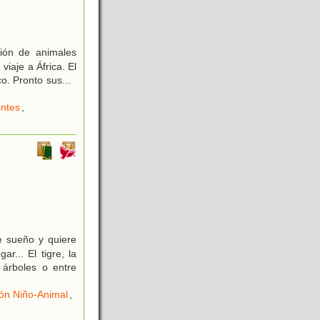
ción de animales
viaje a África. El
co. Pronto sus
...
ntes
,
 sueño y quiere
r... El tigre, la
árboles o entre
ón Niño-Animal
,