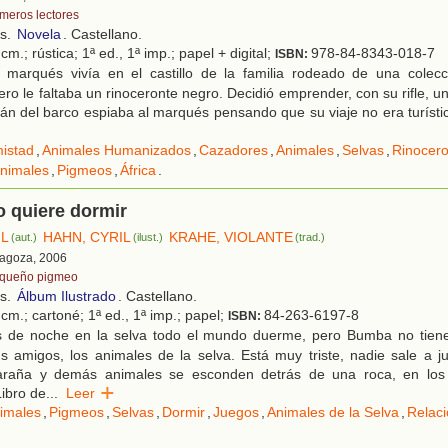
imeros lectores
os.
Novela
. Castellano.
cm.; rústica; 1ª ed., 1ª imp.; papel + digital;
978-84-8343-018-7
ISBN:
 marqués vivía en el castillo de la familia rodeado de una colec
ro le faltaba un rinoceronte negro. Decidió emprender, con su rifle, un 
itán del barco espiaba al marqués pensando que su viaje no era turísti
istad
,
Animales Humanizados
,
Cazadores
,
Animales
,
Selvas
,
Rinocero
Animales
,
Pigmeos
,
África
.
 quiere dormir
IL
HAHN, CYRIL
KRAHE, VIOLANTE
(aut.)
(ilust.)
(trad.)
ragoza, 2006
queño pigmeo
os.
Álbum Ilustrado
. Castellano.
cm.; cartoné; 1ª ed., 1ª imp.; papel;
84-263-6197-8
ISBN:
 de noche en la selva todo el mundo duerme, pero Bumba no tiene
s amigos, los animales de la selva. Está muy triste, nadie sale a juga
 araña y demás animales se esconden detrás de una roca, en los 
Libro de
...
Leer
imales
,
Pigmeos
,
Selvas
,
Dormir
,
Juegos
,
Animales de la Selva
,
Relaci