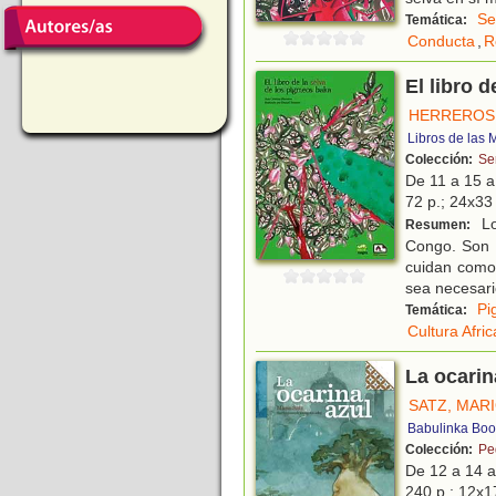
Se
Temática:
Conducta
,
R
El libro 
HERREROS,
Libros de las
Colección:
Se
De 11 a 15 
72 p.; 24x33 
Lo
Resumen:
Congo. Son 
cuidan como 
sea necesari
Pi
Temática:
Cultura Afri
La ocarin
SATZ, MAR
Babulinka Boo
Colección:
Pe
De 12 a 14 
240 p.; 12x1