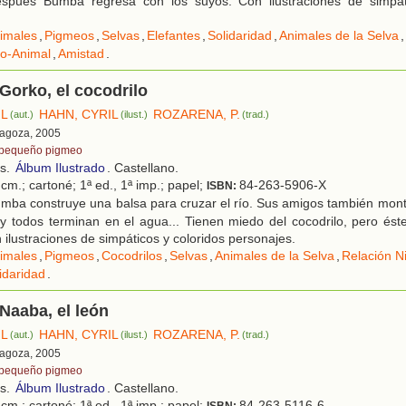
espués Bumba regresa con los suyos. Con ilustraciones de simpát
imales
,
Pigmeos
,
Selvas
,
Elefantes
,
Solidaridad
,
Animales de la Selva
,
ño-Animal
,
Amistad
.
orko, el cocodrilo
IL
HAHN, CYRIL
ROZARENA, P.
(aut.)
(ilust.)
(trad.)
ragoza, 2005
 pequeño pigmeo
os.
Álbum Ilustrado
. Castellano.
cm.; cartoné; 1ª ed., 1ª imp.; papel;
84-263-5906-X
ISBN:
mba construye una balsa para cruzar el río. Sus amigos también mont
 todos terminan en el agua... Tienen miedo del cocodrilo, pero éste
 ilustraciones de simpáticos y coloridos personajes.
imales
,
Pigmeos
,
Cocodrilos
,
Selvas
,
Animales de la Selva
,
Relación N
idaridad
.
Naaba, el león
IL
HAHN, CYRIL
ROZARENA, P.
(aut.)
(ilust.)
(trad.)
ragoza, 2005
 pequeño pigmeo
os.
Álbum Ilustrado
. Castellano.
cm.; cartoné; 1ª ed., 1ª imp.; papel;
84-263-5116-6
ISBN: