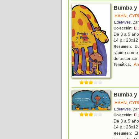
Bumba y B
HAHN, CYR
Edelvives
, Za
Colección:
El
De 3 a 5 añ
14 p.; 23x12 
Bu
Resumen:
rápido como e
de ascensor.
An
Temática:
Bumba y 
HAHN, CYR
Edelvives
, Za
Colección:
El
De 3 a 5 añ
14 p.; 23x12 
El
Resumen: