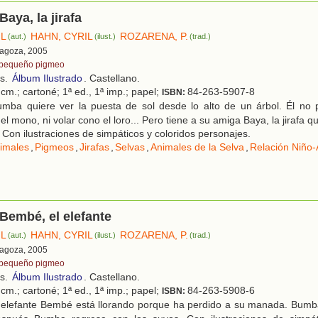
aya, la jirafa
IL
HAHN, CYRIL
ROZARENA, P.
(aut.)
(ilust.)
(trad.)
ragoza, 2005
 pequeño pigmeo
os.
Álbum Ilustrado
. Castellano.
cm.; cartoné; 1ª ed., 1ª imp.; papel;
84-263-5907-8
ISBN:
mba quiere ver la puesta de sol desde lo alto de un árbol. Él no 
l mono, ni volar cono el loro... Pero tiene a su amiga Baya, la jirafa 
 Con ilustraciones de simpáticos y coloridos personajes.
imales
,
Pigmeos
,
Jirafas
,
Selvas
,
Animales de la Selva
,
Relación Niño-
Bembé, el elefante
IL
HAHN, CYRIL
ROZARENA, P.
(aut.)
(ilust.)
(trad.)
ragoza, 2005
 pequeño pigmeo
os.
Álbum Ilustrado
. Castellano.
cm.; cartoné; 1ª ed., 1ª imp.; papel;
84-263-5908-6
ISBN:
 elefante Bembé está llorando porque ha perdido a su manada. Bum