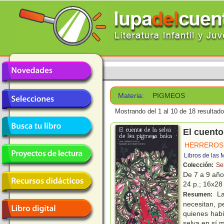
Materia:
PIGMEOS
Mostrando del 1 al 10 de 18 resultado
El cuento
HERREROS,
Libros de las
Colección:
Se
De 7 a 9 añ
24 p.; 16x28 
La
Resumen:
necesitan, p
quienes habi
selva en sí 