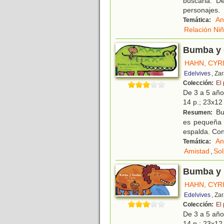
buscarla. D
personajes.
An
Temática:
Relación Ni
Bumba y G
HAHN, CYR
Edelvives
, Za
Colección:
El
De 3 a 5 añ
14 p.; 23x12 
Bu
Resumen:
es pequeña y
espalda. Con
An
Temática:
Amistad
,
Sol
Bumba y 
HAHN, CYR
Edelvives
, Za
Colección:
El
De 3 a 5 añ
14 p.; 23x12 