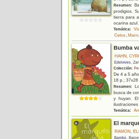
Ba
Resumen:
prodigios. S
tierra para 
ocarina azul
.
Vi
Temática:
Celos
,
Marr
Bumba va
HAHN, CYR
Edelvives
, Za
Colección:
Pe
De 4 a 5 añ
18 p.; 37x28 
Lo
Resumen:
busca de com
y huyan. El
ilustraciones
An
Temática:
El marqué
RAMON, EL
Bambú
, Barc