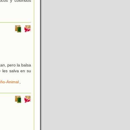
icos y coloridos
an, pero la balsa
 les salva en su
iño-Animal
,