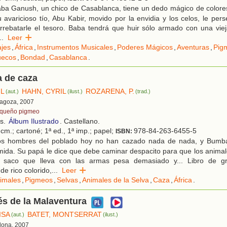
ba Ganush, un chico de Casablanca, tiene un dedo mágico de colore
u avaricioso tío, Abu Kabir, movido por la envidia y los celos, le per
arrebatarle el tesoro. Baba tendrá que huir sólo armado con una viej
..
Leer
ajes
,
África
,
Instrumentos Musicales
,
Poderes Mágicos
,
Aventuras
,
Pig
uecos
,
Bondad
,
Casablanca
.
 de caza
IL
HAHN, CYRIL
ROZARENA, P.
(aut.)
(ilust.)
(trad.)
ragoza, 2007
queño pigmeo
os.
Álbum Ilustrado
. Castellano.
cm.; cartoné; 1ª ed., 1ª imp.; papel;
978-84-263-6455-5
ISBN:
s hombres del poblado hoy no han cazado nada de nada, y Bumba 
ida. Su papá le dice que debe caminar despacito para que los animal
 saco que lleva con las armas pesa demasiado y... Libro de g
 de rico colorido,
...
Leer
imales
,
Pigmeos
,
Selvas
,
Animales de la Selva
,
Caza
,
África
.
s de la Malaventura
ISA
BATET, MONTSERRAT
(aut.)
(ilust.)
elona, 2007