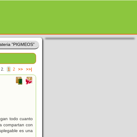
ateria "PIGMEOS"
 2.
1
2
>>
>>|
ngan todo cuanto
 la compartan con
splegable es una