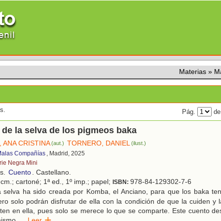
Materias
»
M
s.
Pág.
de
 de la selva de los pigmeos baka
 ANA CRISTINA
TORNERO, DANIEL
(aut.)
(ilust.)
 Malas Compañías
, Madrid, 2025
rie Negra Mini
os.
Cuento
. Castellano.
cm.; cartoné; 1ª ed., 1º imp.; papel;
978-84-129302-7-6
ISBN:
 selva ha sido creada por Komba, el Anciano, para que los baka te
ero solo podrán disfrutar de ella con la condición de que la cuiden y
ten en ella, pues solo se merece lo que se comparte. Este cuento de
mismo,
...
Leer