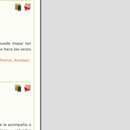
puede trepar tan
que hace las veces
Animal
,
Amistad
.
ba le acompaña a