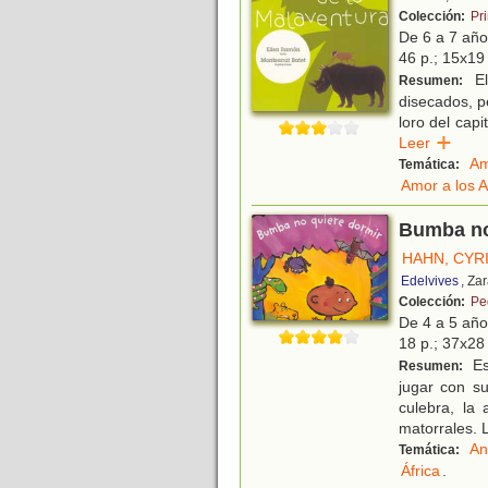
Colección:
Pr
De 6 a 7 añ
46 p.; 15x19 
El
Resumen:
disecados, pe
loro del cap
Leer
Am
Temática:
Amor a los 
Bumba no
HAHN, CYR
Edelvives
, Za
Colección:
Pe
De 4 a 5 añ
18 p.; 37x28 
Es
Resumen:
jugar con su
culebra, la
matorrales. 
An
Temática:
África
.