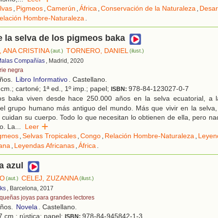
lvas
,
Pigmeos
,
Camerún
,
África
,
Conservación de la Naturaleza
,
Desar
elación Hombre-Naturaleza
.
de la selva de los pigmeos baka
 ANA CRISTINA
TORNERO, DANIEL
(aut.)
(ilust.)
 Malas Compañías
, Madrid, 2020
rie negra
años.
Libro Informativo
. Castellano.
cm.; cartoné; 1ª ed., 1º imp.; papel;
978-84-123027-0-7
ISBN:
s baka viven desde hace 250.000 años en la selva ecuatorial, a las
el grupo humano más antiguo del mundo. Más que vivir en la selva, 
cuidan su cuerpo. Todo lo que necesitan lo obtienen de ella, pero n
o. La
...
Leer
gmeos
,
Selvas Tropicales
,
Congo
,
Relación Hombre-Naturaleza
,
Leyen
cana
,
Leyendas Africanas
,
África
.
a azul
IO
CELEJ, ZUZANNA
(aut.)
(ilust.)
ks
, Barcelona, 2017
queñas joyas para grandes lectores
años.
Novela
. Castellano.
7 cm.; rústica; papel;
978-84-945842-1-3
ISBN: